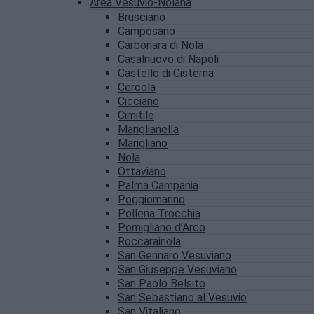
Area Vesuvio-Nolana
Brusciano
Camposano
Carbonara di Nola
Casalnuovo di Napoli
Castello di Cisterna
Cercola
Cicciano
Cimitile
Mariglianella
Marigliano
Nola
Ottaviano
Palma Campania
Poggiomarino
Pollena Trocchia
Pomigliano d’Arco
Roccarainola
San Gennaro Vesuviano
San Giuseppe Vesuviano
San Paolo Belsito
San Sebastiano al Vesuvio
San Vitaliano