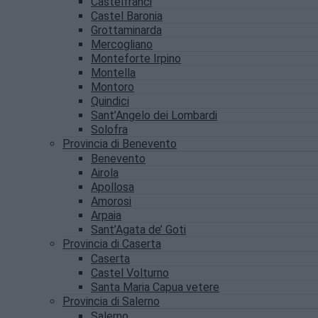
Castelfranci
Castel Baronia
Grottaminarda
Mercogliano
Monteforte Irpino
Montella
Montoro
Quindici
Sant’Angelo dei Lombardi
Solofra
Provincia di Benevento
Benevento
Airola
Apollosa
Amorosi
Arpaia
Sant’Agata de’ Goti
Provincia di Caserta
Caserta
Castel Volturno
Santa Maria Capua vetere
Provincia di Salerno
Salerno