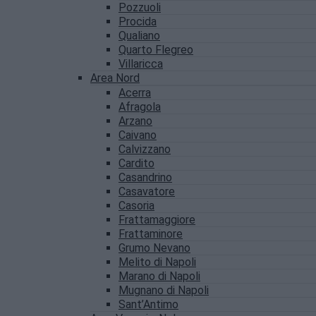
Pozzuoli
Procida
Qualiano
Quarto Flegreo
Villaricca
Area Nord
Acerra
Afragola
Arzano
Caivano
Calvizzano
Cardito
Casandrino
Casavatore
Casoria
Frattamaggiore
Frattaminore
Grumo Nevano
Melito di Napoli
Marano di Napoli
Mugnano di Napoli
Sant’Antimo