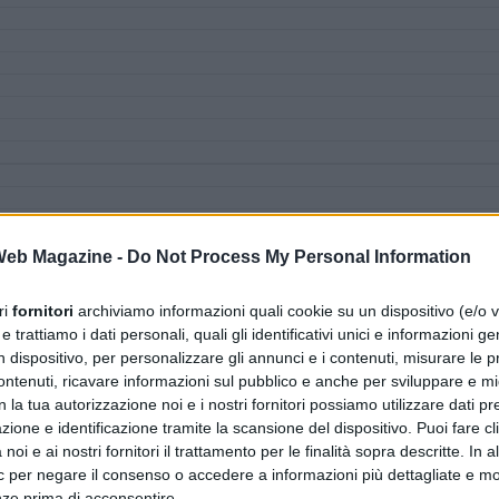
 Web Magazine -
Do Not Process My Personal Information
ri
fornitori
archiviamo informazioni quali cookie su un dispositivo (e/o v
 trattiamo i dati personali, quali gli identificativi unici e informazioni ge
n dispositivo, per personalizzare gli annunci e i contenuti, misurare le p
ntenuti, ricavare informazioni sul pubblico e anche per sviluppare e mig
n la tua autorizzazione noi e i nostri fornitori possiamo utilizzare dati pre
zione e identificazione tramite la scansione del dispositivo. Puoi fare cl
noi e ai nostri fornitori il trattamento per le finalità sopra descritte. In a
ic per negare il consenso o accedere a informazioni più dettagliate e mo
nze prima di acconsentire.