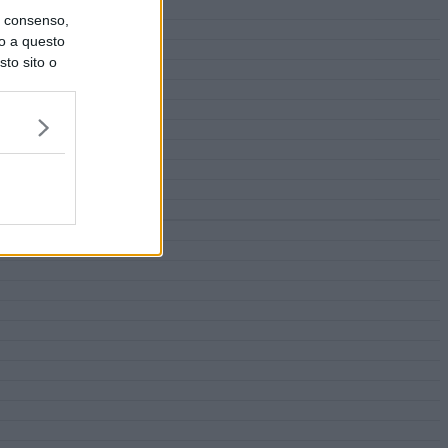
uo consenso,
lo a questo
sto sito o