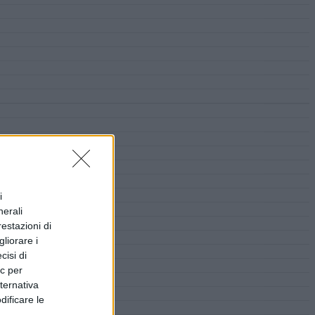
i
nerali
restazioni di
liorare i
cisi di
ic per
lternativa
dificare le