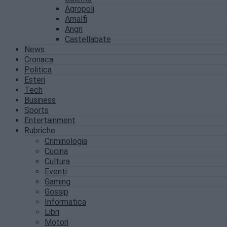
Agropoli
Amalfi
Angri
Castellabate
News
Cronaca
Politica
Esteri
Tech
Business
Sports
Entertainment
Rubriche
Criminologia
Cucina
Cultura
Eventi
Gaming
Gossip
Informatica
Libri
Motori