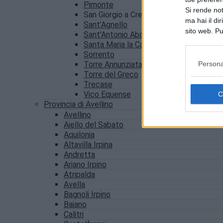
Pimonte
Si rende not
San Giorgio a Cremano
ma hai il di
Sant’Agnello
sito web. Pu
Sant’Antonio Abate
consultando
Santa Maria la Carità
Sorrento
Persona
Torre Annunziata
Torre del Greco
Trecase
Vico Equense
Provincia di Avellino
Avellino
Aiello del Sabato
Aquilonia
Altavilla Irpina
Andretta
Ariano Irpino
Atripalda
Avella
Bagnoli Irpino
Baiano
Calitri