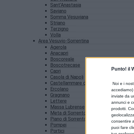
Sant’Anastasia
Saviano
Somma Vesuviana
Striano
Terzigno
Volla
Area Vesuvio-Sorrentina
Agerola
Anacapri
Boscoreale
Boscotrecase
Punto! il
Capri
Casola di Napoli
Castellammare di Stabia
Noi e i nost
Ercolano
accediamo) e
Gragnano
inviate da u
Lettere
annunci e co
Massa Lubrense
prodotti. Co
Meta di Sorrento
geolocalizza
Piano di Sorrento
consentire a 
Pompei
puoi fare cl
Portici
tue prefere