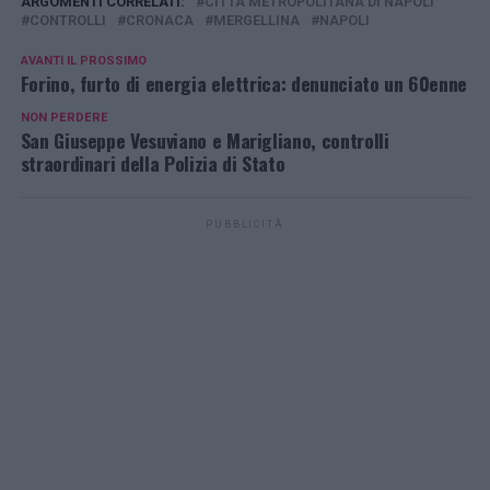
ARGOMENTI CORRELATI:
CITTÀ METROPOLITANA DI NAPOLI
CONTROLLI
CRONACA
MERGELLINA
NAPOLI
AVANTI IL ​​PROSSIMO
Forino, furto di energia elettrica: denunciato un 60enne
NON PERDERE
San Giuseppe Vesuviano e Marigliano, controlli
straordinari della Polizia di Stato
PUBBLICITÀ