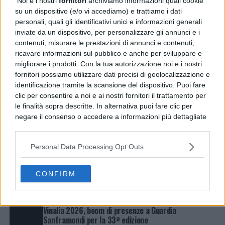
Noi e i nostri
fornitori
archiviamo informazioni quali cookie
su un dispositivo (e/o vi accediamo) e trattiamo i dati
personali, quali gli identificativi unici e informazioni generali
inviate da un dispositivo, per personalizzare gli annunci e i
contenuti, misurare le prestazioni di annunci e contenuti,
ricavare informazioni sul pubblico e anche per sviluppare e
migliorare i prodotti. Con la tua autorizzazione noi e i nostri
fornitori possiamo utilizzare dati precisi di geolocalizzazione e
identificazione tramite la scansione del dispositivo. Puoi fare
clic per consentire a noi e ai nostri fornitori il trattamento per
le finalità sopra descritte. In alternativa puoi fare clic per
negare il consenso o accedere a informazioni più dettagliate
e modificare le tue preferenze prima di acconsentire.
Si rende noto che alcuni trattamenti dei dati personali
LATEST
TRENDING
VIDEOS
Personal Data Processing Opt Outs
possono non richiedere il tuo consenso, ma hai il diritto di
opporti a tale trattamento. Le tue preferenze si
CRONACA
22 minuti fa
Nola, controlli nelle agenzie funebri: chiuse due
applicheranno solo a questo sito web. Puoi modificare le tue
CONFIRM
attività
preferenze in qualsiasi momento ritornando su questo sito o
consultando la nostra
informativa sulla riservatezza
.
ENTERTAINMENT
35 minuti fa
Vinalia 2026, boom di presenze a Guardia
Sanframondi per la 33ª edizione