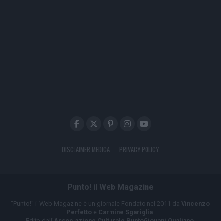
DISCLAIMER MEDICA
PRIVACY POLICY
Punto! il Web Magazine
"Punto!" il Web Magazine è un giornale Fondato nel 2011 da
Vincenzo
Perfetto
e
Carmine Sgariglia
.
Edito dall'
Associazione Culturale PuntoGiovani Qualiano
.