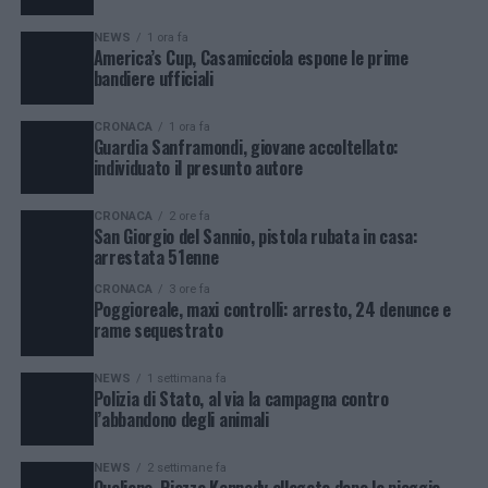
NEWS
1 ora fa
America’s Cup, Casamicciola espone le prime
bandiere ufficiali
CRONACA
1 ora fa
Guardia Sanframondi, giovane accoltellato:
individuato il presunto autore
CRONACA
2 ore fa
San Giorgio del Sannio, pistola rubata in casa:
arrestata 51enne
CRONACA
3 ore fa
Poggioreale, maxi controlli: arresto, 24 denunce e
rame sequestrato
NEWS
1 settimana fa
Polizia di Stato, al via la campagna contro
l’abbandono degli animali
NEWS
2 settimane fa
Qualiano, Piazza Kennedy allagata dopo la pioggia