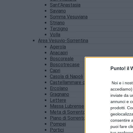
Sant’Anastasia
Saviano
Somma Vesuviana
Striano
Terzigno
Volla
Area Vesuvio-Sorrentina
Agerola
Anacapri
Boscoreale
Boscotrecase
Punto! il
Capri
Casola di Napoli
Castellammare di Stabia
Noi e i nost
Ercolano
accediamo) e
Gragnano
inviate da u
Lettere
annunci e co
Massa Lubrense
prodotti. Co
Meta di Sorrento
geolocalizza
Piano di Sorrento
consentire a 
Pompei
puoi fare cl
Portici
tue prefere