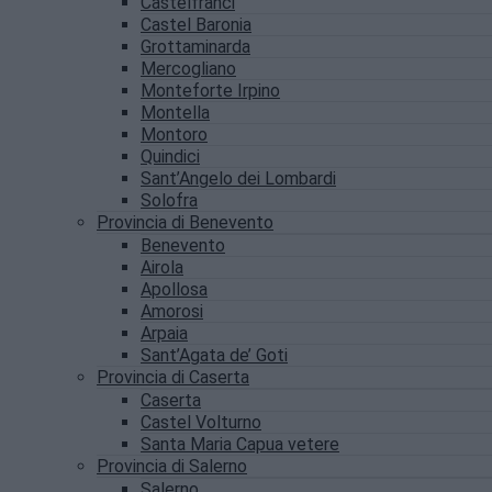
Castelfranci
Castel Baronia
Grottaminarda
Mercogliano
Monteforte Irpino
Montella
Montoro
Quindici
Sant’Angelo dei Lombardi
Solofra
Provincia di Benevento
Benevento
Airola
Apollosa
Amorosi
Arpaia
Sant’Agata de’ Goti
Provincia di Caserta
Caserta
Castel Volturno
Santa Maria Capua vetere
Provincia di Salerno
Salerno