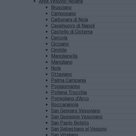
Area Vesuvio-Nolana
Brusciano
Camposano
Carbonara di Nola
Casalnuovo di Napoli
Castello di Cisterna
Cercola
Cicciano
Cimitile
Mariglianella
Marigliano
Nola
Ottaviano
Palma Campania
Poggiomarino
Pollena Trocchia
Pomigliano d’Arco
Roccarainola
San Gennaro Vesuviano
San Giuseppe Vesuviano
San Paolo Belsito
San Sebastiano al Vesuvio
San Vitaliano