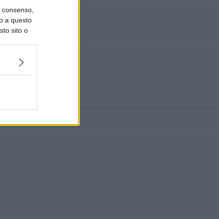
uo consenso,
lo a questo
sto sito o