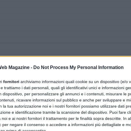
 Web Magazine -
Do Not Process My Personal Information
ri
fornitori
archiviamo informazioni quali cookie su un dispositivo (e/o v
 trattiamo i dati personali, quali gli identificativi unici e informazioni ge
n dispositivo, per personalizzare gli annunci e i contenuti, misurare le p
ntenuti, ricavare informazioni sul pubblico e anche per sviluppare e mig
n la tua autorizzazione noi e i nostri fornitori possiamo utilizzare dati pre
zione e identificazione tramite la scansione del dispositivo. Puoi fare cl
noi e ai nostri fornitori il trattamento per le finalità sopra descritte. In a
ic per negare il consenso o accedere a informazioni più dettagliate e mo
nze prima di acconsentire.