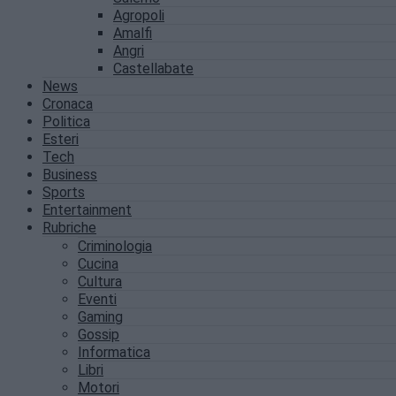
Agropoli
Amalfi
Angri
Castellabate
News
Cronaca
Politica
Esteri
Tech
Business
Sports
Entertainment
Rubriche
Criminologia
Cucina
Cultura
Eventi
Gaming
Gossip
Informatica
Libri
Motori