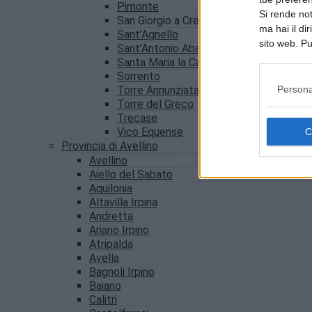
Pimonte
Si rende not
San Giorgio a Cremano
ma hai il di
Sant’Agnello
sito web. Pu
Sant’Antonio Abate
consultando
Santa Maria la Carità
Sorrento
Persona
Torre Annunziata
Torre del Greco
Trecase
Vico Equense
Provincia di Avellino
Avellino
Aiello del Sabato
Aquilonia
Altavilla Irpina
Andretta
Ariano Irpino
Atripalda
Avella
Bagnoli Irpino
Baiano
Calitri