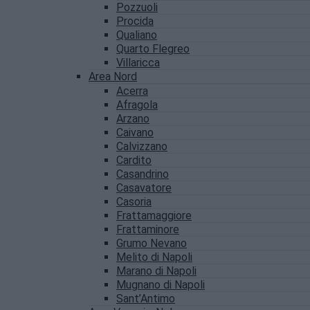
Pozzuoli
Procida
Qualiano
Quarto Flegreo
Villaricca
Area Nord
Acerra
Afragola
Arzano
Caivano
Calvizzano
Cardito
Casandrino
Casavatore
Casoria
Frattamaggiore
Frattaminore
Grumo Nevano
Melito di Napoli
Marano di Napoli
Mugnano di Napoli
Sant’Antimo