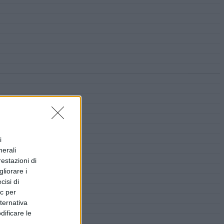
i
nerali
restazioni di
liorare i
cisi di
ic per
lternativa
dificare le