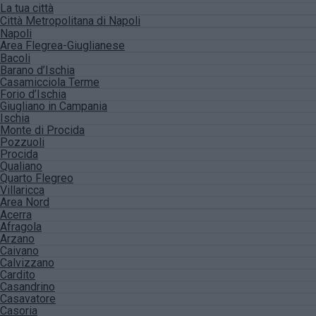
La tua città
Città Metropolitana di Napoli
Napoli
Area Flegrea-Giuglianese
Bacoli
Barano d’Ischia
Casamicciola Terme
Forio d’Ischia
Giugliano in Campania
Ischia
Monte di Procida
Pozzuoli
Procida
Qualiano
Quarto Flegreo
Villaricca
Area Nord
Acerra
Afragola
Arzano
Caivano
Calvizzano
Cardito
Casandrino
Casavatore
Casoria