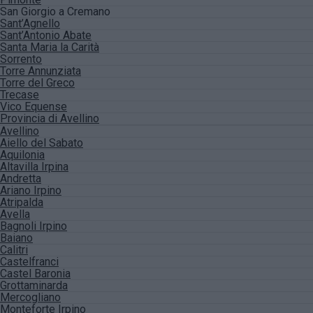
San Giorgio a Cremano
Sant’Agnello
Sant’Antonio Abate
Santa Maria la Carità
Sorrento
Torre Annunziata
Torre del Greco
Trecase
Vico Equense
Provincia di Avellino
Avellino
Aiello del Sabato
Aquilonia
Altavilla Irpina
Andretta
Ariano Irpino
Atripalda
Avella
Bagnoli Irpino
Baiano
Calitri
Castelfranci
Castel Baronia
Grottaminarda
Mercogliano
Monteforte Irpino