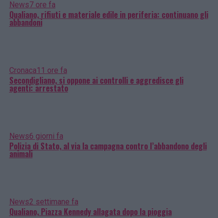
News
7 ore fa
Qualiano, rifiuti e materiale edile in periferia: continuano gli
abbandoni
Cronaca
11 ore fa
Secondigliano, si oppone ai controlli e aggredisce gli
agenti: arrestato
News
6 giorni fa
Polizia di Stato, al via la campagna contro l’abbandono degli
animali
News
2 settimane fa
Qualiano, Piazza Kennedy allagata dopo la pioggia