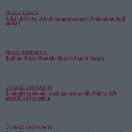
News
6 giorni fa
Polizia di Stato, al via la campagna contro l’abbandono degli
animali
News
2 settimane fa
Qualiano, Piazza Kennedy allagata dopo la pioggia
Cronaca
3 settimane fa
Criminalità giovanile, maxi operazione della Polizia: 539
arresti in 44 province
Cronaca
3 settimane fa