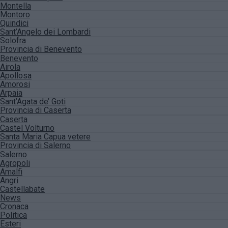
Montella
Montoro
Quindici
Sant’Angelo dei Lombardi
Solofra
Provincia di Benevento
Benevento
Airola
Apollosa
Amorosi
Arpaia
Sant’Agata de’ Goti
Provincia di Caserta
Caserta
Castel Volturno
Santa Maria Capua vetere
Provincia di Salerno
Salerno
Agropoli
Amalfi
Angri
Castellabate
News
Cronaca
Politica
Esteri