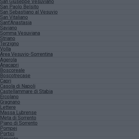
San Giuseppe Vesuviano
San Paolo Belsito
San Sebastiano al Vesuvio
San Vitaliano
Sant’Anastasia
Saviano
Somma Vesuviana
Striano
Terzigno
Volla
Area Vesuvio-Sorrentina
Agerola
Anacapri
Boscoreale
Boscotrecase
Capri
Casola di Napoli
Castellammare di Stabia
Ercolano
Gragnano
Lettere
Massa Lubrense
Meta di Sorrento
Piano di Sorrento
Pompei
Portici
Pimonte