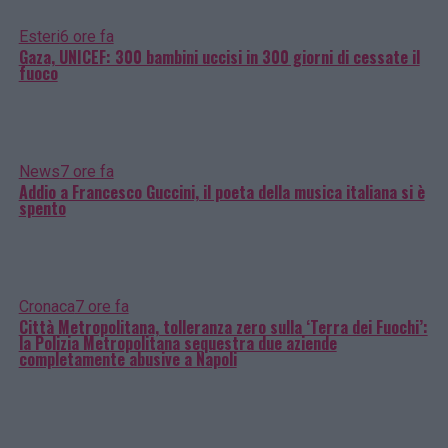
Esteri
6 ore fa
Gaza, UNICEF: 300 bambini uccisi in 300 giorni di cessate il
fuoco
News
7 ore fa
Addio a Francesco Guccini, il poeta della musica italiana si è
spento
Cronaca
7 ore fa
Città Metropolitana, tolleranza zero sulla ‘Terra dei Fuochi’:
la Polizia Metropolitana sequestra due aziende
completamente abusive a Napoli