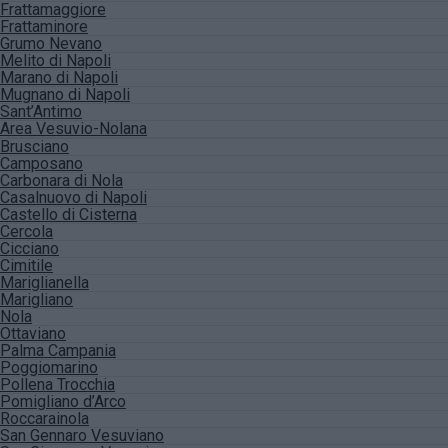
Frattamaggiore
Frattaminore
Grumo Nevano
Melito di Napoli
Marano di Napoli
Mugnano di Napoli
Sant’Antimo
Area Vesuvio-Nolana
Brusciano
Camposano
Carbonara di Nola
Casalnuovo di Napoli
Castello di Cisterna
Cercola
Cicciano
Cimitile
Mariglianella
Marigliano
Nola
Ottaviano
Palma Campania
Poggiomarino
Pollena Trocchia
Pomigliano d’Arco
Roccarainola
San Gennaro Vesuviano