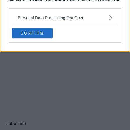
negare il consenso o accedere a informazioni più dettagliate
e modificare le tue preferenze prima di acconsentire.
Si rende noto che alcuni trattamenti dei dati personali
Personal Data Processing Opt Outs
possono non richiedere il tuo consenso, ma hai il diritto di
opporti a tale trattamento. Le tue preferenze si
applicheranno solo a questo sito web. Puoi modificare le tue
CONFIRM
preferenze in qualsiasi momento ritornando su questo sito o
consultando la nostra
informativa sulla riservatezza
.
Pubblicità