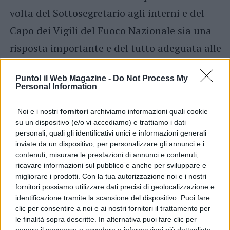
volta del Sottosegretario agli interni e del
Capo dei Vigili del Fuoco Nazionale sia una
risposta importante e del tutto adeguata alle
problematiche ataviche dell’area a Nord di
Punto! il Web Magazine -
Do Not Process My
Napoli».
Personal Information
Nota stampa On. Salvatore Micillo (M5S)
Noi e i nostri
fornitori
archiviamo informazioni quali cookie
Argomenti correlati:
carlo sibilia
Città Metropolitana di
su un dispositivo (e/o vi accediamo) e trattiamo i dati
Napoli
fabio dattilo
Featured
Giugliano in
personali, quali gli identificativi unici e informazioni generali
Campania
news
salvatore micillo
vigili del fuoco
inviate da un dispositivo, per personalizzare gli annunci e i
contenuti, misurare le prestazioni di annunci e contenuti,
Avanti il ​​prossimo
Nappi “Tentativo irruzione Cardarelli fatto grave, solidarietà a
ricavare informazioni sul pubblico e anche per sviluppare e
personale”
migliorare i prodotti. Con la tua autorizzazione noi e i nostri
fornitori possiamo utilizzare dati precisi di geolocalizzazione e
Non perdere
Potere al Popolo: Cosa sta succedendo a Marano?
identificazione tramite la scansione del dispositivo. Puoi fare
clic per consentire a noi e ai nostri fornitori il trattamento per
le finalità sopra descritte. In alternativa puoi fare clic per