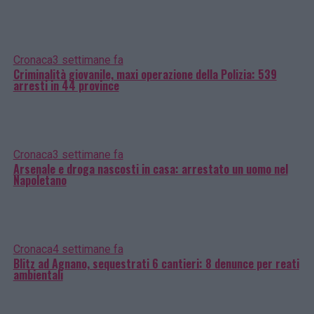
Cronaca
3 settimane fa
Criminalità giovanile, maxi operazione della Polizia: 539
arresti in 44 province
Cronaca
3 settimane fa
Arsenale e droga nascosti in casa: arrestato un uomo nel
Napoletano
Cronaca
4 settimane fa
Blitz ad Agnano, sequestrati 6 cantieri: 8 denunce per reati
ambientali