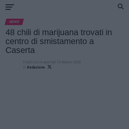
NEWS
48 chili di marijuana trovati in
centro di smistamento a
Caserta
Pubblicato
6 anni fa
il
16 Marzo 2020
Di
Redazione