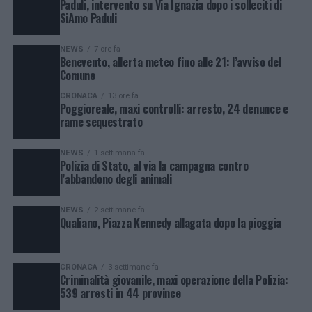
Paduli, intervento su Via Ignazia dopo i solleciti di
SiAmo Paduli
NEWS
7 ore fa
Benevento, allerta meteo fino alle 21: l’avviso del
Comune
CRONACA
13 ore fa
Poggioreale, maxi controlli: arresto, 24 denunce e
rame sequestrato
NEWS
1 settimana fa
Polizia di Stato, al via la campagna contro
l’abbandono degli animali
NEWS
2 settimane fa
Qualiano, Piazza Kennedy allagata dopo la pioggia
CRONACA
3 settimane fa
Criminalità giovanile, maxi operazione della Polizia:
539 arresti in 44 province