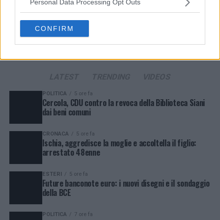
Personal Data Processing Opt Outs
possono non richiedere il tuo consenso, ma hai il diritto di
opporti a tale trattamento. Le tue preferenze si
applicheranno solo a questo sito web. Puoi modificare le tue
CONFIRM
preferenze in qualsiasi momento ritornando su questo sito o
consultando la nostra
informativa sulla riservatezza
.
LATEST
TRENDING
VIDEOS
POLITICA
5 ore fa
Cercola, CDU contro la revoca della Biblioteca Siani
dai beni comuni
CRONACA
5 ore fa
Ischia, aggredisce la moglie e accoltella il figlio:
arrestato 48enne
ESTERI
5 ore fa
Future banconote euro: i nuovi disegni e il sondaggio
della BCE
POLITICA
7 ore fa