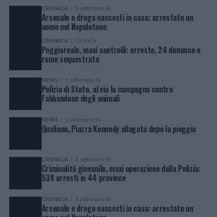
CRONACA
3 settimane fa
Arsenale e droga nascosti in casa: arrestato un
uomo nel Napoletano
CRONACA
13 ore fa
Poggioreale, maxi controlli: arresto, 24 denunce e
rame sequestrato
NEWS
1 settimana fa
Polizia di Stato, al via la campagna contro
l’abbandono degli animali
NEWS
2 settimane fa
Qualiano, Piazza Kennedy allagata dopo la pioggia
CRONACA
3 settimane fa
Criminalità giovanile, maxi operazione della Polizia:
539 arresti in 44 province
CRONACA
3 settimane fa
Arsenale e droga nascosti in casa: arrestato un