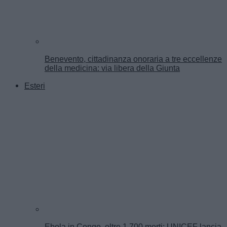
Benevento, cittadinanza onoraria a tre eccellenze
della medicina: via libera della Giunta
Esteri
Ebola in Congo, oltre 1.700 morti: UNICEF lancia