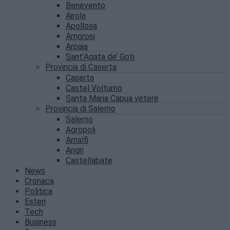
Benevento
Airola
Apollosa
Amorosi
Arpaia
Sant’Agata de’ Goti
Provincia di Caserta
Caserta
Castel Volturno
Santa Maria Capua vetere
Provincia di Salerno
Salerno
Agropoli
Amalfi
Angri
Castellabate
News
Cronaca
Politica
Esteri
Tech
Business