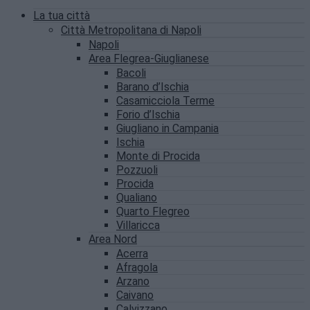
La tua città
Città Metropolitana di Napoli
Napoli
Area Flegrea-Giuglianese
Bacoli
Barano d’Ischia
Casamicciola Terme
Forio d’Ischia
Giugliano in Campania
Ischia
Monte di Procida
Pozzuoli
Procida
Qualiano
Quarto Flegreo
Villaricca
Area Nord
Acerra
Afragola
Arzano
Caivano
Calvizzano