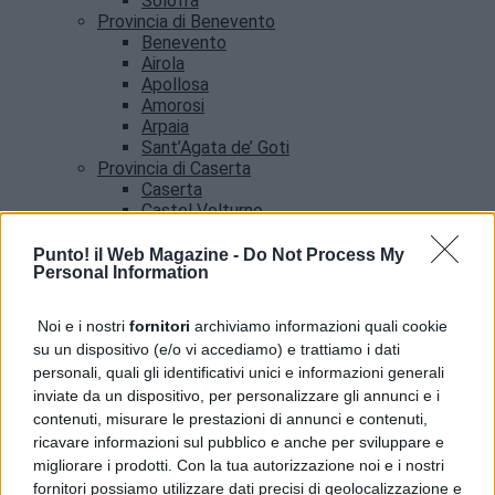
Solofra
Provincia di Benevento
Benevento
Airola
Apollosa
Amorosi
Arpaia
Sant’Agata de’ Goti
Provincia di Caserta
Caserta
Castel Volturno
Santa Maria Capua vetere
Provincia di Salerno
Punto! il Web Magazine -
Do Not Process My
Personal Information
Salerno
Agropoli
Amalfi
Noi e i nostri
fornitori
archiviamo informazioni quali cookie
Angri
su un dispositivo (e/o vi accediamo) e trattiamo i dati
Castellabate
personali, quali gli identificativi unici e informazioni generali
News
inviate da un dispositivo, per personalizzare gli annunci e i
contenuti, misurare le prestazioni di annunci e contenuti,
ricavare informazioni sul pubblico e anche per sviluppare e
migliorare i prodotti. Con la tua autorizzazione noi e i nostri
fornitori possiamo utilizzare dati precisi di geolocalizzazione e