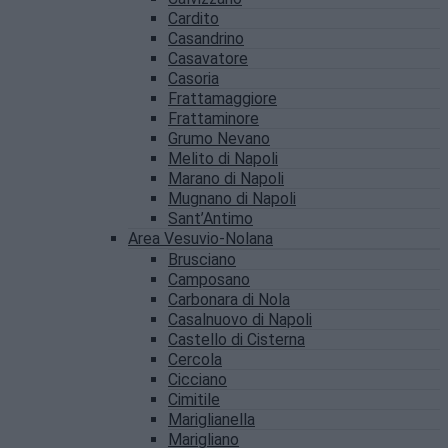
Cardito
Casandrino
Casavatore
Casoria
Frattamaggiore
Frattaminore
Grumo Nevano
Melito di Napoli
Marano di Napoli
Mugnano di Napoli
Sant’Antimo
Area Vesuvio-Nolana
Brusciano
Camposano
Carbonara di Nola
Casalnuovo di Napoli
Castello di Cisterna
Cercola
Cicciano
Cimitile
Mariglianella
Marigliano