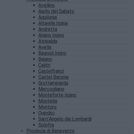
Avellino
Aiello del Sabato
Aquilonia
Altavilla Irpina
Andretta
Ariano Irpino
Atripalda
Avella
Bagnoli Irpino
Baiano
Calitri
Castelfranci
Castel Baronia
Grottaminarda
Mercogliano
Monteforte Irpino
Montella
Montoro
Quindici
Sant’Angelo dei Lombardi
Solofra
Provincia di Benevento