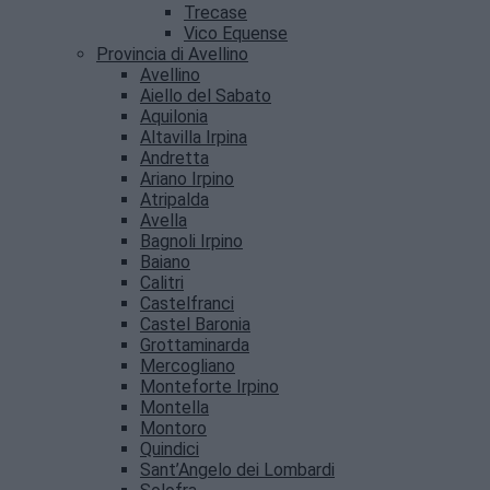
Trecase
Vico Equense
Provincia di Avellino
Avellino
Aiello del Sabato
Aquilonia
Altavilla Irpina
Andretta
Ariano Irpino
Atripalda
Avella
Bagnoli Irpino
Baiano
Calitri
Castelfranci
Castel Baronia
Grottaminarda
Mercogliano
Monteforte Irpino
Montella
Montoro
Quindici
Sant’Angelo dei Lombardi