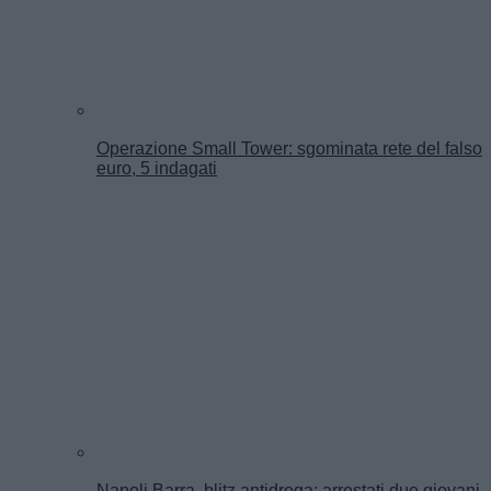
Operazione Small Tower: sgominata rete del falso
euro, 5 indagati
Napoli Barra, blitz antidroga: arrestati due giovani