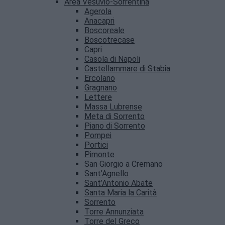
Area Vesuvio-Sorrentina
Agerola
Anacapri
Boscoreale
Boscotrecase
Capri
Casola di Napoli
Castellammare di Stabia
Ercolano
Gragnano
Lettere
Massa Lubrense
Meta di Sorrento
Piano di Sorrento
Pompei
Portici
Pimonte
San Giorgio a Cremano
Sant’Agnello
Sant’Antonio Abate
Santa Maria la Carità
Sorrento
Torre Annunziata
Torre del Greco