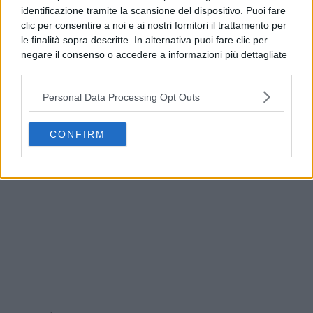
identificazione tramite la scansione del dispositivo. Puoi fare
clic per consentire a noi e ai nostri fornitori il trattamento per
le finalità sopra descritte. In alternativa puoi fare clic per
negare il consenso o accedere a informazioni più dettagliate
e modificare le tue preferenze prima di acconsentire.
Si rende noto che alcuni trattamenti dei dati personali
Personal Data Processing Opt Outs
possono non richiedere il tuo consenso, ma hai il diritto di
opporti a tale trattamento. Le tue preferenze si
Napoli, Ditto: “Trasporti estivi da potenziare entro
applicheranno solo a questo sito web. Puoi modificare le tue
il 2027”
CONFIRM
preferenze in qualsiasi momento ritornando su questo sito o
consultando la nostra
informativa sulla riservatezza
.