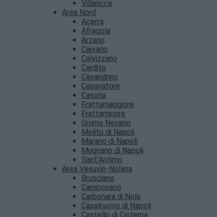
Villaricca
Area Nord
Acerra
Afragola
Arzano
Caivano
Calvizzano
Cardito
Casandrino
Casavatore
Casoria
Frattamaggiore
Frattaminore
Grumo Nevano
Melito di Napoli
Marano di Napoli
Mugnano di Napoli
Sant’Antimo
Area Vesuvio-Nolana
Brusciano
Camposano
Carbonara di Nola
Casalnuovo di Napoli
Castello di Cisterna