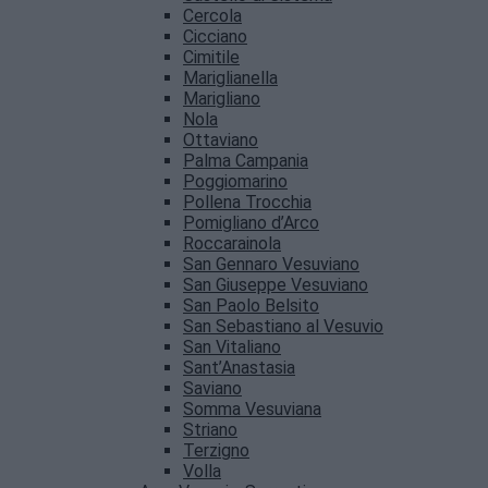
Cercola
Cicciano
Cimitile
Mariglianella
Marigliano
Nola
Ottaviano
Palma Campania
Poggiomarino
Pollena Trocchia
Pomigliano d’Arco
Roccarainola
San Gennaro Vesuviano
San Giuseppe Vesuviano
San Paolo Belsito
San Sebastiano al Vesuvio
San Vitaliano
Sant’Anastasia
Saviano
Somma Vesuviana
Striano
Terzigno
Volla