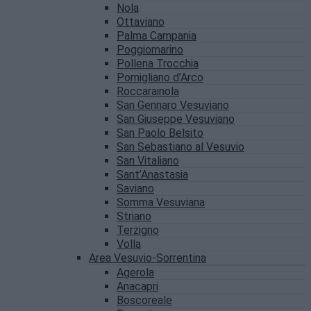
Nola
Ottaviano
Palma Campania
Poggiomarino
Pollena Trocchia
Pomigliano d’Arco
Roccarainola
San Gennaro Vesuviano
San Giuseppe Vesuviano
San Paolo Belsito
San Sebastiano al Vesuvio
San Vitaliano
Sant’Anastasia
Saviano
Somma Vesuviana
Striano
Terzigno
Volla
Area Vesuvio-Sorrentina
Agerola
Anacapri
Boscoreale