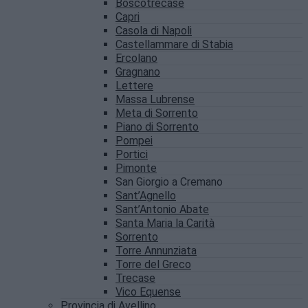
Boscotrecase
Capri
Casola di Napoli
Castellammare di Stabia
Ercolano
Gragnano
Lettere
Massa Lubrense
Meta di Sorrento
Piano di Sorrento
Pompei
Portici
Pimonte
San Giorgio a Cremano
Sant’Agnello
Sant’Antonio Abate
Santa Maria la Carità
Sorrento
Torre Annunziata
Torre del Greco
Trecase
Vico Equense
Provincia di Avellino