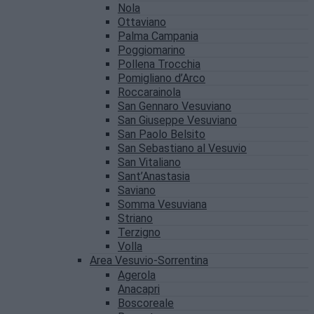
Nola
Ottaviano
Palma Campania
Poggiomarino
Pollena Trocchia
Pomigliano d’Arco
Roccarainola
San Gennaro Vesuviano
San Giuseppe Vesuviano
San Paolo Belsito
San Sebastiano al Vesuvio
San Vitaliano
Sant’Anastasia
Saviano
Somma Vesuviana
Striano
Terzigno
Volla
Area Vesuvio-Sorrentina
Agerola
Anacapri
Boscoreale