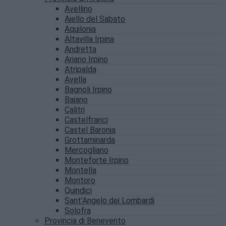
Avellino
Aiello del Sabato
Aquilonia
Altavilla Irpina
Andretta
Ariano Irpino
Atripalda
Avella
Bagnoli Irpino
Baiano
Calitri
Castelfranci
Castel Baronia
Grottaminarda
Mercogliano
Monteforte Irpino
Montella
Montoro
Quindici
Sant’Angelo dei Lombardi
Solofra
Provincia di Benevento