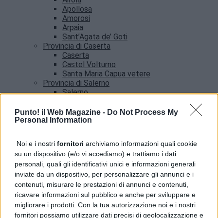
Apollosa
Amorosi
Arpaia
Sant’Agata de’ Goti
Provincia di Caserta
Caserta
Castel Volturno
Santa Maria Capua vetere
Provincia di Salerno
Salerno
Agropoli
Amalfi
Punto! il Web Magazine -
Do Not Process My
Angri
Personal Information
Castellabate
News
Noi e i nostri
fornitori
archiviamo informazioni quali cookie
su un dispositivo (e/o vi accediamo) e trattiamo i dati
Benevento, allerta meteo fino alle 21: l’avviso del
personali, quali gli identificativi unici e informazioni generali
Comune
inviate da un dispositivo, per personalizzare gli annunci e i
contenuti, misurare le prestazioni di annunci e contenuti,
ricavare informazioni sul pubblico e anche per sviluppare e
migliorare i prodotti. Con la tua autorizzazione noi e i nostri
fornitori possiamo utilizzare dati precisi di geolocalizzazione e