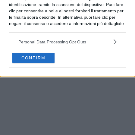
identificazione tramite la scansione del dispositivo. Puoi fare
clic per consentire a noi e ai nostri fornitori il trattamento per
le finalità sopra descritte. In alternativa puoi fare clic per
negare il consenso o accedere a informazioni più dettagliate
e modificare le tue preferenze prima di acconsentire.
Si rende noto che alcuni trattamenti dei dati personali
Personal Data Processing Opt Outs
possono non richiedere il tuo consenso, ma hai il diritto di
opporti a tale trattamento. Le tue preferenze si
applicheranno solo a questo sito web. Puoi modificare le tue
CONFIRM
America’s Cup, Casamicciola espone le prime
preferenze in qualsiasi momento ritornando su questo sito o
bandiere ufficiali
consultando la nostra
informativa sulla riservatezza
.