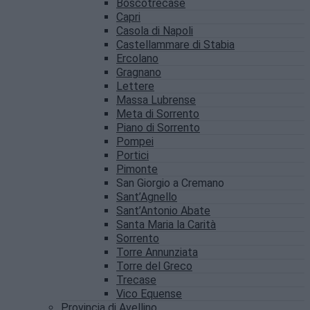
Boscotrecase
Capri
Casola di Napoli
Castellammare di Stabia
Ercolano
Gragnano
Lettere
Massa Lubrense
Meta di Sorrento
Piano di Sorrento
Pompei
Portici
Pimonte
San Giorgio a Cremano
Sant’Agnello
Sant’Antonio Abate
Santa Maria la Carità
Sorrento
Torre Annunziata
Torre del Greco
Trecase
Vico Equense
Provincia di Avellino