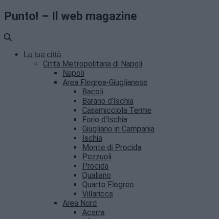
Punto! – Il web magazine
La tua città
Città Metropolitana di Napoli
Napoli
Area Flegrea-Giuglianese
Bacoli
Barano d’Ischia
Casamicciola Terme
Forio d’Ischia
Giugliano in Campania
Ischia
Monte di Procida
Pozzuoli
Procida
Qualiano
Quarto Flegreo
Villaricca
Area Nord
Acerra