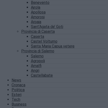
Benevento
Airola
Apollosa
Amorosi
Arpaia
Sant’Agata de’ Goti
Provincia di Caserta
Caserta
Castel Volturno
Santa Maria Capua vetere
Provincia di Salerno
Salerno
Agropoli
Amalfi
Angri
Castellabate
News
Cronaca
Politica
Esteri
Tech
Business