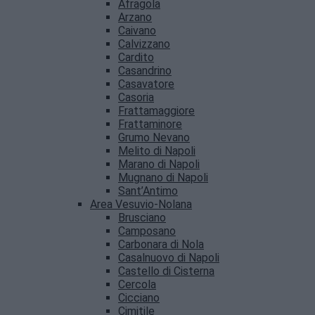
Afragola
Arzano
Caivano
Calvizzano
Cardito
Casandrino
Casavatore
Casoria
Frattamaggiore
Frattaminore
Grumo Nevano
Melito di Napoli
Marano di Napoli
Mugnano di Napoli
Sant’Antimo
Area Vesuvio-Nolana
Brusciano
Camposano
Carbonara di Nola
Casalnuovo di Napoli
Castello di Cisterna
Cercola
Cicciano
Cimitile