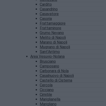
Cardito
Casandrino
Casavatore
Casoria
Frattamaggiore
Frattaminore
Grumo Nevano
Melito di Napoli
Marano di Napoli
Mugnano di Napoli
Sant’Antimo
Area Vesuvio-Nolana
Brusciano
Camposano
Carbonara di Nola
Casalnuovo di Napoli
Castello di Cisterna
Cercola
Cicciano
Cimitile
Mariglianella
Marigliano