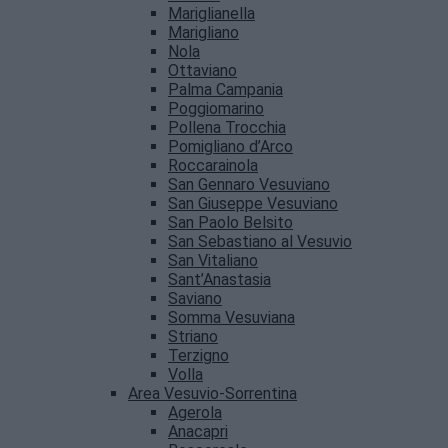
Mariglianella
Marigliano
Nola
Ottaviano
Palma Campania
Poggiomarino
Pollena Trocchia
Pomigliano d’Arco
Roccarainola
San Gennaro Vesuviano
San Giuseppe Vesuviano
San Paolo Belsito
San Sebastiano al Vesuvio
San Vitaliano
Sant’Anastasia
Saviano
Somma Vesuviana
Striano
Terzigno
Volla
Area Vesuvio-Sorrentina
Agerola
Anacapri