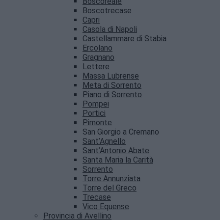
Boscoreale
Boscotrecase
Capri
Casola di Napoli
Castellammare di Stabia
Ercolano
Gragnano
Lettere
Massa Lubrense
Meta di Sorrento
Piano di Sorrento
Pompei
Portici
Pimonte
San Giorgio a Cremano
Sant’Agnello
Sant’Antonio Abate
Santa Maria la Carità
Sorrento
Torre Annunziata
Torre del Greco
Trecase
Vico Equense
Provincia di Avellino