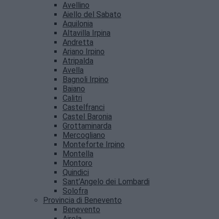
Avellino
Aiello del Sabato
Aquilonia
Altavilla Irpina
Andretta
Ariano Irpino
Atripalda
Avella
Bagnoli Irpino
Baiano
Calitri
Castelfranci
Castel Baronia
Grottaminarda
Mercogliano
Monteforte Irpino
Montella
Montoro
Quindici
Sant’Angelo dei Lombardi
Solofra
Provincia di Benevento
Benevento
Airola