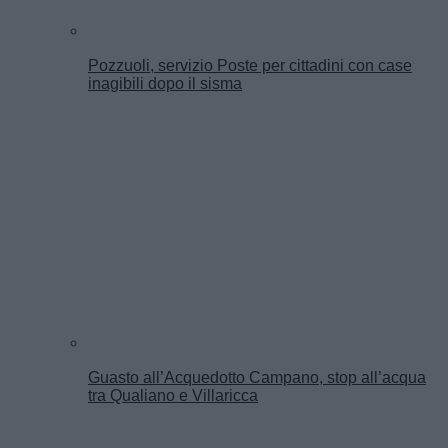
Pozzuoli, servizio Poste per cittadini con case
inagibili dopo il sisma
Guasto all’Acquedotto Campano, stop all’acqua
tra Qualiano e Villaricca