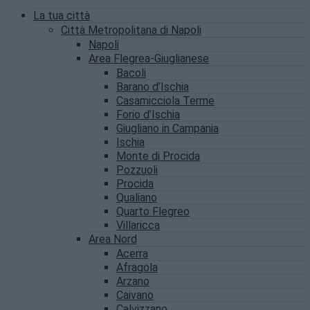
La tua città
Città Metropolitana di Napoli
Napoli
Area Flegrea-Giuglianese
Bacoli
Barano d’Ischia
Casamicciola Terme
Forio d’Ischia
Giugliano in Campania
Ischia
Monte di Procida
Pozzuoli
Procida
Qualiano
Quarto Flegreo
Villaricca
Area Nord
Acerra
Afragola
Arzano
Caivano
Calvizzano