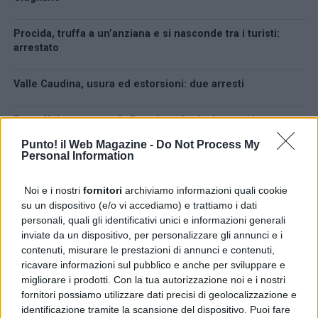
Procida, truffa a un’anziana e si nasconde tra i turisti:
arrestato
Valle Caudina, usura ed estorsioni: due arresti
Porta Nolana, evaso da Poggioreale da due mesi:
arrestato 37enne
Punto! il Web Magazine -
Do Not Process My
Personal Information
LATEST
TRENDING
VIDEOS
Noi e i nostri
fornitori
archiviamo informazioni quali cookie
CRONACA
1 ora fa
su un dispositivo (e/o vi accediamo) e trattiamo i dati
Castellammare, irrompe con un machete dal
personali, quali gli identificativi unici e informazioni generali
parrucchiere: arrestato
inviate da un dispositivo, per personalizzare gli annunci e i
contenuti, misurare le prestazioni di annunci e contenuti,
CRONACA
1 ora fa
ricavare informazioni sul pubblico e anche per sviluppare e
Pozzuoli, inseguimento e droga: arrestati due
migliorare i prodotti. Con la tua autorizzazione noi e i nostri
pusher di Giugliano
fornitori possiamo utilizzare dati precisi di geolocalizzazione e
identificazione tramite la scansione del dispositivo. Puoi fare