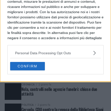
contenuti, misurare le prestazioni di annunci e contenuti,
ricavare informazioni sul pubblico e anche per sviluppare e
CRONACA
18 ore fa
Napoli, controlli ad alto impatto a Bagnoli: arrestato
migliorare i prodotti. Con la tua autorizzazione noi e i nostri
pusher di 38 anni
fornitori possiamo utilizzare dati precisi di geolocalizzazione e
identificazione tramite la scansione del dispositivo. Puoi fare
NEWS
3 giorni fa
Guasto all’Acquedotto Campano, stop all’acqua tra
clic per consentire a noi e ai nostri fornitori il trattamento per
Qualiano e Villaricca
le finalità sopra descritte. In alternativa puoi fare clic per
negare il consenso o accedere a informazioni più dettagliate
e modificare le tue preferenze prima di acconsentire.
CRONACA
18 ore fa
Napoli, controlli ad alto impatto a Bagnoli: arrestato
Si rende noto che alcuni trattamenti dei dati personali
pusher di 38 anni
Personal Data Processing Opt Outs
possono non richiedere il tuo consenso, ma hai il diritto di
opporti a tale trattamento. Le tue preferenze si
applicheranno solo a questo sito web. Puoi modificare le tue
CRONACA
5 giorni fa
CONFIRM
Napoli Barra, blitz antidroga: arrestati due giovani
preferenze in qualsiasi momento ritornando su questo sito o
incensurati
consultando la nostra
informativa sulla riservatezza
.
CRONACA
2 giorni fa
Nola, controlli nelle agenzie funebri: chiuse due
attività
POLITICA
2 giorni fa
Cercola, CDU contro la revoca della Biblioteca Siani