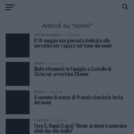
Articoli su "nonni"
ENTERTAINMENT
2 anni fa
Il 14 maggio una giornata dedicata alla
narrativa per ragazzi sul tema dei nonni
NEWS
5 anni fa
Maltrattamenti in famiglia a Castello di
Cisterna: arrestato 28enne
NEWS
6 anni fa
Il comune di monte di Procida ricorda la festa
dei nonni
POLITICA
6 anni fa
Fase 3, Nappi (Lega) “Bonus ai nonni è ennesimo
click day che umilia”