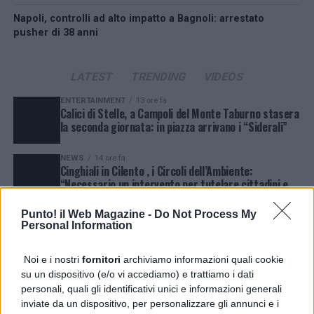
Napoli, controlli ad alto impatto a Bagnoli: arrestato
pusher di 38 anni
LATEST
TRENDING
VIDEOS
ENTERTAINMENT
13 ore fa
Calici di Stelle, a Campoli del Monte Taburno stasera
la seconda giornata: in piazza arrivano i “Siderali”
NEWS
14 ore fa
Cinghiali in Cilento , i Circoli dell’Ambiente:
“Necessario un intervento per tutelare cittadini e
fauna selvatica”
Punto! il Web Magazine -
Do Not Process My
NEWS
14 ore fa
Personal Information
Sessa Aurunca, scoperta una mini discarica: la
denuncia del WWF
Noi e i nostri
fornitori
archiviamo informazioni quali cookie
su un dispositivo (e/o vi accediamo) e trattiamo i dati
NEWS
17 ore fa
Qualiano, auto incendiata in Località Cardinale:
personali, quali gli identificativi unici e informazioni generali
cresce l’allarme degrado
inviate da un dispositivo, per personalizzare gli annunci e i