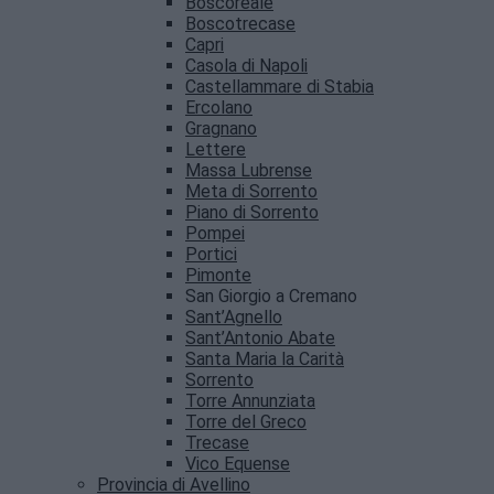
Boscoreale
Boscotrecase
Capri
Casola di Napoli
Castellammare di Stabia
Ercolano
Gragnano
Lettere
Massa Lubrense
Meta di Sorrento
Piano di Sorrento
Pompei
Portici
Pimonte
San Giorgio a Cremano
Sant’Agnello
Sant’Antonio Abate
Santa Maria la Carità
Sorrento
Torre Annunziata
Torre del Greco
Trecase
Vico Equense
Provincia di Avellino