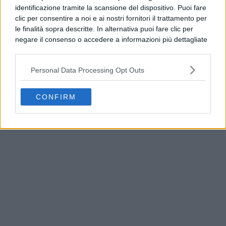
identificazione tramite la scansione del dispositivo. Puoi fare
clic per consentire a noi e ai nostri fornitori il trattamento per
le finalità sopra descritte. In alternativa puoi fare clic per
negare il consenso o accedere a informazioni più dettagliate
e modificare le tue preferenze prima di acconsentire.
Si rende noto che alcuni trattamenti dei dati personali
Personal Data Processing Opt Outs
possono non richiedere il tuo consenso, ma hai il diritto di
opporti a tale trattamento. Le tue preferenze si
applicheranno solo a questo sito web. Puoi modificare le tue
CONFIRM
Napoli, Ditto: “Trasporti estivi da potenziare entro
preferenze in qualsiasi momento ritornando su questo sito o
il 2027”
consultando la nostra
informativa sulla riservatezza
.