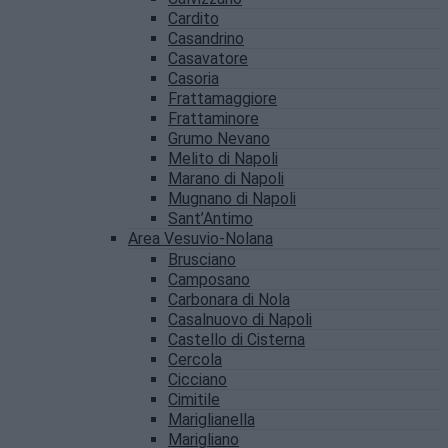
Cardito
Casandrino
Casavatore
Casoria
Frattamaggiore
Frattaminore
Grumo Nevano
Melito di Napoli
Marano di Napoli
Mugnano di Napoli
Sant’Antimo
Area Vesuvio-Nolana
Brusciano
Camposano
Carbonara di Nola
Casalnuovo di Napoli
Castello di Cisterna
Cercola
Cicciano
Cimitile
Mariglianella
Marigliano