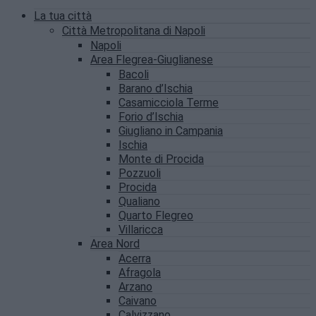
La tua città
Città Metropolitana di Napoli
Napoli
Area Flegrea-Giuglianese
Bacoli
Barano d’Ischia
Casamicciola Terme
Forio d’Ischia
Giugliano in Campania
Ischia
Monte di Procida
Pozzuoli
Procida
Qualiano
Quarto Flegreo
Villaricca
Area Nord
Acerra
Afragola
Arzano
Caivano
Calvizzano