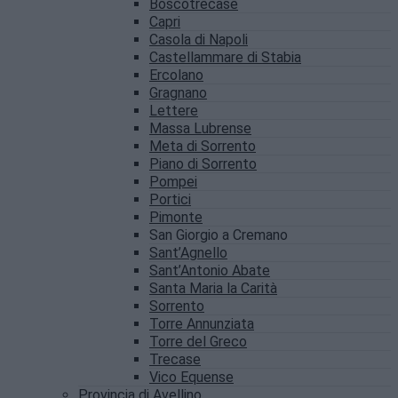
Boscotrecase
Capri
Casola di Napoli
Castellammare di Stabia
Ercolano
Gragnano
Lettere
Massa Lubrense
Meta di Sorrento
Piano di Sorrento
Pompei
Portici
Pimonte
San Giorgio a Cremano
Sant’Agnello
Sant’Antonio Abate
Santa Maria la Carità
Sorrento
Torre Annunziata
Torre del Greco
Trecase
Vico Equense
Provincia di Avellino