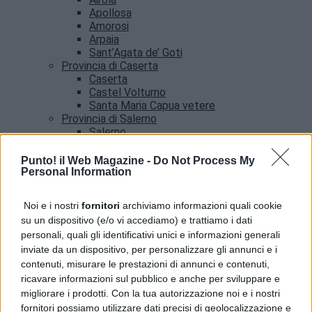
Apollosa
Amorosi
Arpaia
Sant’Agata de’ Goti
Provincia di Caserta
Caserta
Castel Volturno
Santa Maria Capua vetere
Provincia di Salerno
Salerno
Agropoli
Amalfi
Punto! il Web Magazine -
Do Not Process My
Angri
Personal Information
Castellabate
News
Noi e i nostri
fornitori
archiviamo informazioni quali cookie
su un dispositivo (e/o vi accediamo) e trattiamo i dati
Procida, truffa a un’anziana e si nasconde tra i
personali, quali gli identificativi unici e informazioni generali
turisti: arrestato
inviate da un dispositivo, per personalizzare gli annunci e i
contenuti, misurare le prestazioni di annunci e contenuti,
ricavare informazioni sul pubblico e anche per sviluppare e
migliorare i prodotti. Con la tua autorizzazione noi e i nostri
fornitori possiamo utilizzare dati precisi di geolocalizzazione e