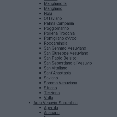
Mariglianella
Marigliano
Nola
Ottaviano
Palma Campania
Poggiomarino
Pollena Trocchia
Pomigliano d’Arco
Roccarainola
San Gennaro Vesuviano
San Giuseppe Vesuviano
San Paolo Belsito
San Sebastiano al Vesuvio
San Vitaliano
Sant’Anastasia
Saviano
Somma Vesuviana
Striano
Terzigno
Volla
Area Vesuvio-Sorrentina
Agerola
Anacapri