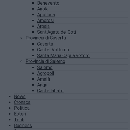
Benevento
Airola
Apollosa
Amorosi
Arpaia
Sant’Agata de’ Goti
Provincia di Caserta
Caserta
Castel Volturno
Santa Maria Capua vetere
Provincia di Salerno
Salerno
Agropoli
Amalfi
Angri
Castellabate
News
Cronaca
Politica
Esteri
Tech
Business