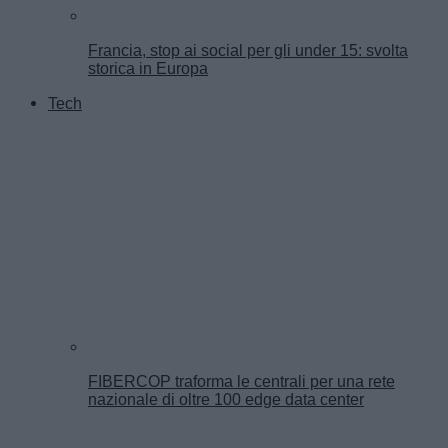
Francia, stop ai social per gli under 15: svolta
storica in Europa
Tech
FIBERCOP traforma le centrali per una rete
nazionale di oltre 100 edge data center