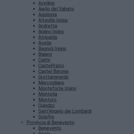
Avellino
Aiello del Sabato
Aquilonia
Altavilla Irpina
Andretta
Ariano Irpino
Atripalda
Avella
Bagnoli Irpino
Baiano
Calitri
Castelfranci
Castel Baronia
Grottaminarda
Mercogliano
Monteforte Irpino
Montella
Montoro
Quindici
Sant’Angelo dei Lombardi
Solofra
Provincia di Benevento
Benevento
Airola