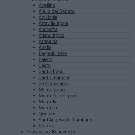
Avellino
Aiello del Sabato
Aquilonia
Altavilla Irpina
Andretta
Ariano Irpino
Atripalda
Avella
Bagnoli Irpino
Baiano
Calitri
Castelfranci
Castel Baronia
Grottaminarda
Mercogliano
Monteforte Irpino
Montella
Montoro
Quindici
Sant’Angelo dei Lombardi
Solofra
Provincia di Benevento