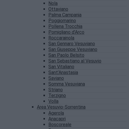
Nola
Ottaviano
Palma Campania
Poggiomarino
Pollena Trocchia
Pomigliano d’Arco
Roccarainola
San Gennaro Vesuviano
San Giuseppe Vesuviano
San Paolo Belsito
San Sebastiano al Vesuvio
San Vitaliano
Sant’Anastasia
Saviano
Somma Vesuviana
Striano
Terzigno
Volla
Area Vesuvio-Sorrentina
Agerola
Anacapri
Boscoreale