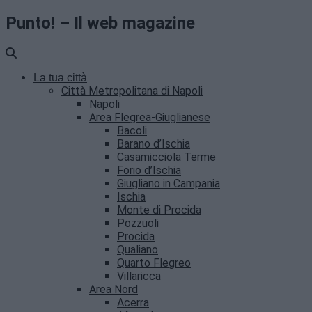
Punto! – Il web magazine
La tua città
Città Metropolitana di Napoli
Napoli
Area Flegrea-Giuglianese
Bacoli
Barano d’Ischia
Casamicciola Terme
Forio d’Ischia
Giugliano in Campania
Ischia
Monte di Procida
Pozzuoli
Procida
Qualiano
Quarto Flegreo
Villaricca
Area Nord
Acerra