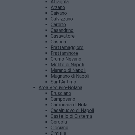
Afragola
Arzano
Caivano
Calvizzano
Cardito
Casandrino
Casavatore
Casoria
Frattamaggiore
Frattaminore
Grumo Nevano
Melito di Napoli
Marano di Napoli
Mugnano di Napoli
Sant’Antimo
Area Vesuvio-Nolana
Brusciano
Camposano
Carbonara di Nola
Casalnuovo di Napoli
Castello di Cisterna
Cercola
Cicciano
Cimitile