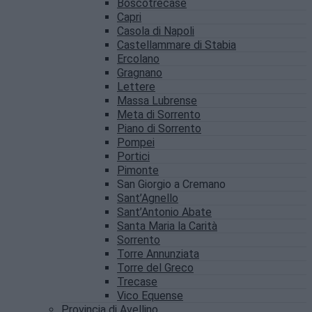
Boscotrecase
Capri
Casola di Napoli
Castellammare di Stabia
Ercolano
Gragnano
Lettere
Massa Lubrense
Meta di Sorrento
Piano di Sorrento
Pompei
Portici
Pimonte
San Giorgio a Cremano
Sant’Agnello
Sant’Antonio Abate
Santa Maria la Carità
Sorrento
Torre Annunziata
Torre del Greco
Trecase
Vico Equense
Provincia di Avellino