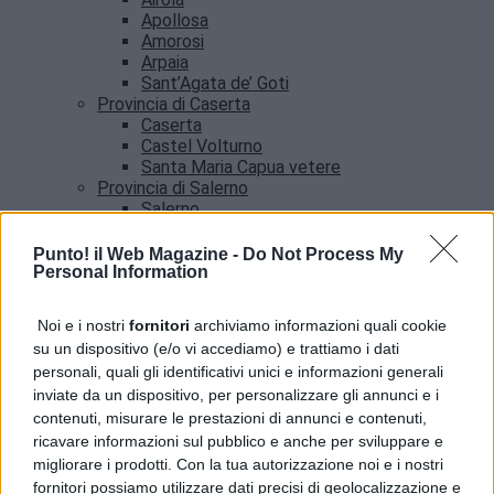
Apollosa
Amorosi
Arpaia
Sant’Agata de’ Goti
Provincia di Caserta
Caserta
Castel Volturno
Santa Maria Capua vetere
Provincia di Salerno
Salerno
Agropoli
Amalfi
Punto! il Web Magazine -
Do Not Process My
Angri
Personal Information
Castellabate
News
Noi e i nostri
fornitori
archiviamo informazioni quali cookie
su un dispositivo (e/o vi accediamo) e trattiamo i dati
Terra dei Fuochi, il Generale Parrulli visita la
personali, quali gli identificativi unici e informazioni generali
Control Room interforze
inviate da un dispositivo, per personalizzare gli annunci e i
contenuti, misurare le prestazioni di annunci e contenuti,
ricavare informazioni sul pubblico e anche per sviluppare e
migliorare i prodotti. Con la tua autorizzazione noi e i nostri
fornitori possiamo utilizzare dati precisi di geolocalizzazione e