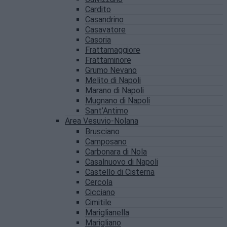
Cardito
Casandrino
Casavatore
Casoria
Frattamaggiore
Frattaminore
Grumo Nevano
Melito di Napoli
Marano di Napoli
Mugnano di Napoli
Sant’Antimo
Area Vesuvio-Nolana
Brusciano
Camposano
Carbonara di Nola
Casalnuovo di Napoli
Castello di Cisterna
Cercola
Cicciano
Cimitile
Mariglianella
Marigliano