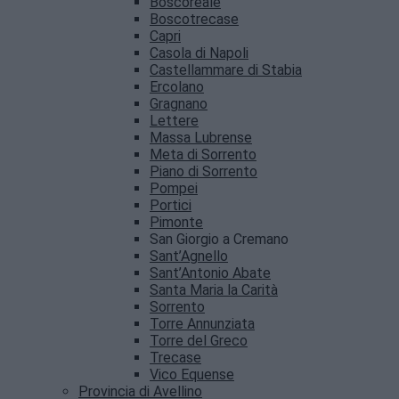
Boscoreale
Boscotrecase
Capri
Casola di Napoli
Castellammare di Stabia
Ercolano
Gragnano
Lettere
Massa Lubrense
Meta di Sorrento
Piano di Sorrento
Pompei
Portici
Pimonte
San Giorgio a Cremano
Sant’Agnello
Sant’Antonio Abate
Santa Maria la Carità
Sorrento
Torre Annunziata
Torre del Greco
Trecase
Vico Equense
Provincia di Avellino