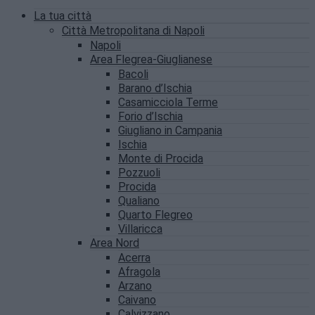
La tua città
Città Metropolitana di Napoli
Napoli
Area Flegrea-Giuglianese
Bacoli
Barano d’Ischia
Casamicciola Terme
Forio d’Ischia
Giugliano in Campania
Ischia
Monte di Procida
Pozzuoli
Procida
Qualiano
Quarto Flegreo
Villaricca
Area Nord
Acerra
Afragola
Arzano
Caivano
Calvizzano