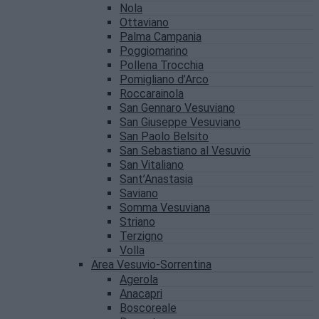
Nola
Ottaviano
Palma Campania
Poggiomarino
Pollena Trocchia
Pomigliano d’Arco
Roccarainola
San Gennaro Vesuviano
San Giuseppe Vesuviano
San Paolo Belsito
San Sebastiano al Vesuvio
San Vitaliano
Sant’Anastasia
Saviano
Somma Vesuviana
Striano
Terzigno
Volla
Area Vesuvio-Sorrentina
Agerola
Anacapri
Boscoreale