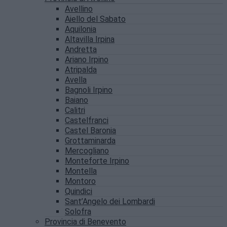
Avellino
Aiello del Sabato
Aquilonia
Altavilla Irpina
Andretta
Ariano Irpino
Atripalda
Avella
Bagnoli Irpino
Baiano
Calitri
Castelfranci
Castel Baronia
Grottaminarda
Mercogliano
Monteforte Irpino
Montella
Montoro
Quindici
Sant’Angelo dei Lombardi
Solofra
Provincia di Benevento