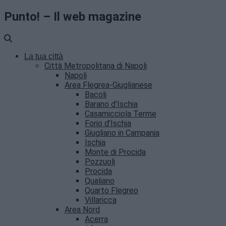
Punto! – Il web magazine
La tua città
Città Metropolitana di Napoli
Napoli
Area Flegrea-Giuglianese
Bacoli
Barano d’Ischia
Casamicciola Terme
Forio d’Ischia
Giugliano in Campania
Ischia
Monte di Procida
Pozzuoli
Procida
Qualiano
Quarto Flegreo
Villaricca
Area Nord
Acerra