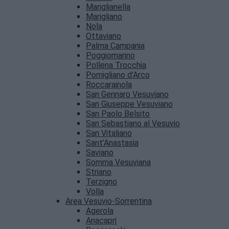
Mariglianella
Marigliano
Nola
Ottaviano
Palma Campania
Poggiomarino
Pollena Trocchia
Pomigliano d’Arco
Roccarainola
San Gennaro Vesuviano
San Giuseppe Vesuviano
San Paolo Belsito
San Sebastiano al Vesuvio
San Vitaliano
Sant’Anastasia
Saviano
Somma Vesuviana
Striano
Terzigno
Volla
Area Vesuvio-Sorrentina
Agerola
Anacapri