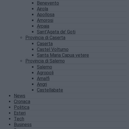
Benevento
Airola
Apollosa
Amorosi
Arpaia
Sant’Agata de’ Goti
Provincia di Caserta
Caserta
Castel Volturno
Santa Maria Capua vetere
Provincia di Salerno
Salerno
Agropoli
Amalfi
Angri
Castellabate
News
Cronaca
Politica
Esteri
Tech
Business