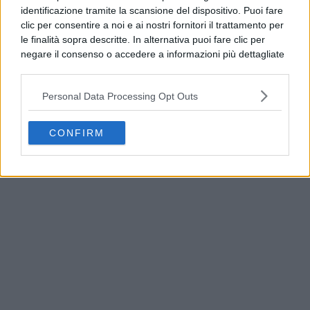
identificazione tramite la scansione del dispositivo. Puoi fare
clic per consentire a noi e ai nostri fornitori il trattamento per
le finalità sopra descritte. In alternativa puoi fare clic per
negare il consenso o accedere a informazioni più dettagliate
e modificare le tue preferenze prima di acconsentire.
Si rende noto che alcuni trattamenti dei dati personali
Personal Data Processing Opt Outs
possono non richiedere il tuo consenso, ma hai il diritto di
opporti a tale trattamento. Le tue preferenze si
applicheranno solo a questo sito web. Puoi modificare le tue
CONFIRM
Addio a Francesco Guccini, il poeta della musica
preferenze in qualsiasi momento ritornando su questo sito o
italiana si è spento
consultando la nostra
informativa sulla riservatezza
.