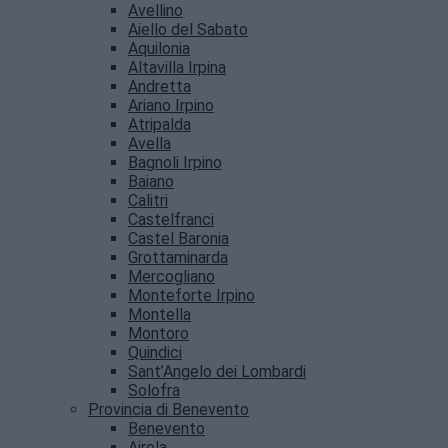
Avellino
Aiello del Sabato
Aquilonia
Altavilla Irpina
Andretta
Ariano Irpino
Atripalda
Avella
Bagnoli Irpino
Baiano
Calitri
Castelfranci
Castel Baronia
Grottaminarda
Mercogliano
Monteforte Irpino
Montella
Montoro
Quindici
Sant’Angelo dei Lombardi
Solofra
Provincia di Benevento
Benevento
Airola