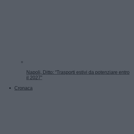
Napoli, Ditto: “Trasporti estivi da potenziare entro
il 2027”
Cronaca