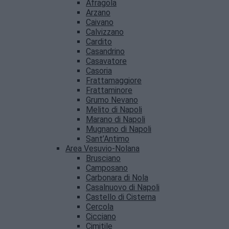
Afragola
Arzano
Caivano
Calvizzano
Cardito
Casandrino
Casavatore
Casoria
Frattamaggiore
Frattaminore
Grumo Nevano
Melito di Napoli
Marano di Napoli
Mugnano di Napoli
Sant’Antimo
Area Vesuvio-Nolana
Brusciano
Camposano
Carbonara di Nola
Casalnuovo di Napoli
Castello di Cisterna
Cercola
Cicciano
Cimitile