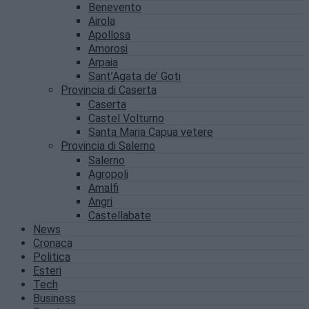
Benevento
Airola
Apollosa
Amorosi
Arpaia
Sant’Agata de’ Goti
Provincia di Caserta
Caserta
Castel Volturno
Santa Maria Capua vetere
Provincia di Salerno
Salerno
Agropoli
Amalfi
Angri
Castellabate
News
Cronaca
Politica
Esteri
Tech
Business