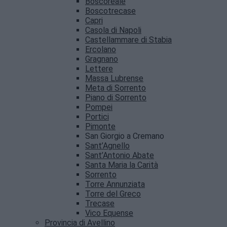
Boscoreale
Boscotrecase
Capri
Casola di Napoli
Castellammare di Stabia
Ercolano
Gragnano
Lettere
Massa Lubrense
Meta di Sorrento
Piano di Sorrento
Pompei
Portici
Pimonte
San Giorgio a Cremano
Sant’Agnello
Sant’Antonio Abate
Santa Maria la Carità
Sorrento
Torre Annunziata
Torre del Greco
Trecase
Vico Equense
Provincia di Avellino