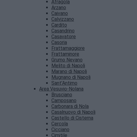
Afragola
Arzano
Caivano
Calvizzano
Cardito
Casandrino
Casavatore
Casoria
Frattamaggiore
Frattaminore
Grumo Nevano
Melito di Napoli
Marano di Napoli
Mugnano di Napoli
Sant’Antimo
Area Vesuvio-Nolana
Brusciano
Camposano
Carbonara di Nola
Casalnuovo di Napoli
Castello di Cisterna
Cercola
Cicciano
Cimitile