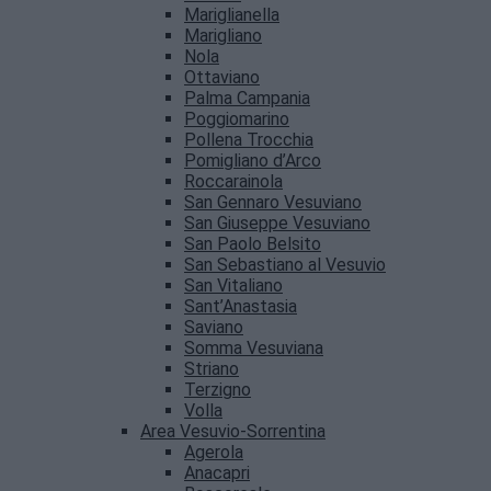
Mariglianella
Marigliano
Nola
Ottaviano
Palma Campania
Poggiomarino
Pollena Trocchia
Pomigliano d’Arco
Roccarainola
San Gennaro Vesuviano
San Giuseppe Vesuviano
San Paolo Belsito
San Sebastiano al Vesuvio
San Vitaliano
Sant’Anastasia
Saviano
Somma Vesuviana
Striano
Terzigno
Volla
Area Vesuvio-Sorrentina
Agerola
Anacapri