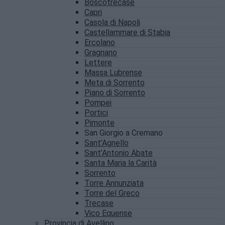
Boscotrecase
Capri
Casola di Napoli
Castellammare di Stabia
Ercolano
Gragnano
Lettere
Massa Lubrense
Meta di Sorrento
Piano di Sorrento
Pompei
Portici
Pimonte
San Giorgio a Cremano
Sant’Agnello
Sant’Antonio Abate
Santa Maria la Carità
Sorrento
Torre Annunziata
Torre del Greco
Trecase
Vico Equense
Provincia di Avellino