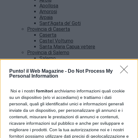
Apollosa
Amorosi
Arpaia
Sant’Agata de’ Goti
Provincia di Caserta
Caserta
Castel Volturno
Santa Maria Capua vetere
Provincia di Salerno
Salerno
Agropoli
Amalfi
Punto! il Web Magazine -
Do Not Process My
Angri
Personal Information
Castellabate
News
Noi e i nostri
fornitori
archiviamo informazioni quali cookie
su un dispositivo (e/o vi accediamo) e trattiamo i dati
Pozzuoli, servizio Poste per cittadini con case
personali, quali gli identificativi unici e informazioni generali
inagibili dopo il sisma
inviate da un dispositivo, per personalizzare gli annunci e i
contenuti, misurare le prestazioni di annunci e contenuti,
ricavare informazioni sul pubblico e anche per sviluppare e
migliorare i prodotti. Con la tua autorizzazione noi e i nostri
fornitori possiamo utilizzare dati precisi di geolocalizzazione e