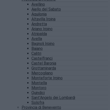
Avellino
Aiello del Sabato
Aquilonia
Altavilla Irpina
Andretta
Ariano Irpino
Atripalda
Avella
Bagnoli Irpino
Baiano
Calitri
Castelfranci
Castel Baronia
Grottaminarda
Mercogliano
Monteforte Irpino
Montella
Montoro
Quindici
Sant’Angelo dei Lombardi
Solofra
Provincia di Benevento