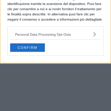
identificazione tramite la scansione del dispositivo. Puoi fare
clic per consentire a noi e ai nostri fornitori il trattamento per
le finalità sopra descritte. In alternativa puoi fare clic per
negare il consenso o accedere a informazioni più dettagliate
e modificare le tue preferenze prima di acconsentire.
Si rende noto che alcuni trattamenti dei dati personali
Personal Data Processing Opt Outs
possono non richiedere il tuo consenso, ma hai il diritto di
opporti a tale trattamento. Le tue preferenze si
applicheranno solo a questo sito web. Puoi modificare le tue
CONFIRM
Guasto all’Acquedotto Campano, stop all’acqua
preferenze in qualsiasi momento ritornando su questo sito o
tra Qualiano e Villaricca
consultando la nostra
informativa sulla riservatezza
.