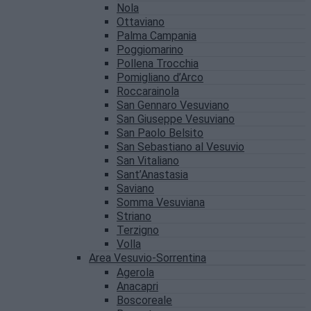
Nola
Ottaviano
Palma Campania
Poggiomarino
Pollena Trocchia
Pomigliano d’Arco
Roccarainola
San Gennaro Vesuviano
San Giuseppe Vesuviano
San Paolo Belsito
San Sebastiano al Vesuvio
San Vitaliano
Sant’Anastasia
Saviano
Somma Vesuviana
Striano
Terzigno
Volla
Area Vesuvio-Sorrentina
Agerola
Anacapri
Boscoreale