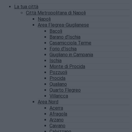
La tua città
Città Metropolitana di Napoli
Napoli
Area Flegrea-Giuglianese
Bacoli
Barano d’Ischia
Casamicciola Terme
Forio d’Ischia
Giugliano in Campania
Ischia
Monte di Procida
Pozzuoli
Procida
Qualiano
Quarto Flegreo
Villaricca
Area Nord
Acerra
Afragola
Arzano
Caivano
Calvizzano