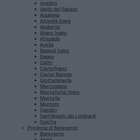
Avellino
Aiello del Sabato
Aquilonia
Altavilla Irpina
Andretta
Ariano Irpino
Atripalda
Avella
Bagnoli Irpino
Baiano
Calitri
Castelfranci
Castel Baronia
Grottaminarda
Mercogliano
Monteforte Irpino
Montella
Montoro
Quindici
Sant’Angelo dei Lombardi
Solofra
Provincia di Benevento
Benevento
Airola