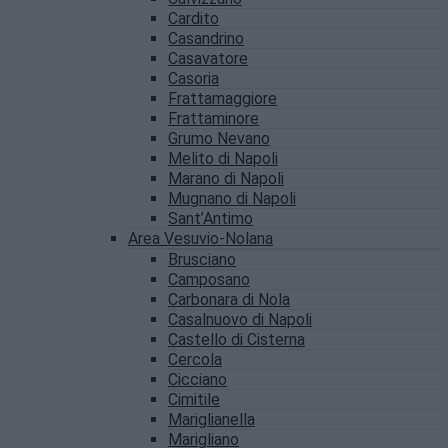
Cardito
Casandrino
Casavatore
Casoria
Frattamaggiore
Frattaminore
Grumo Nevano
Melito di Napoli
Marano di Napoli
Mugnano di Napoli
Sant’Antimo
Area Vesuvio-Nolana
Brusciano
Camposano
Carbonara di Nola
Casalnuovo di Napoli
Castello di Cisterna
Cercola
Cicciano
Cimitile
Mariglianella
Marigliano