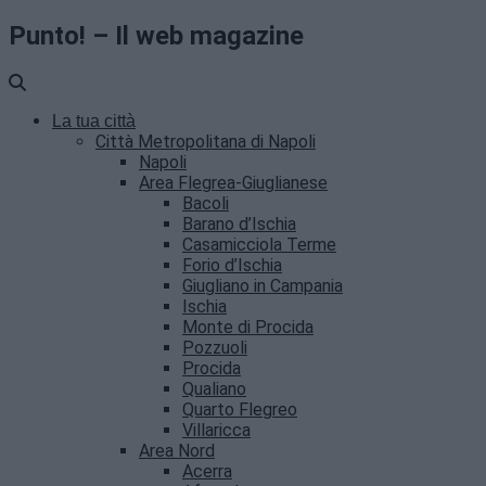
Punto! – Il web magazine
La tua città
Città Metropolitana di Napoli
Napoli
Area Flegrea-Giuglianese
Bacoli
Barano d’Ischia
Casamicciola Terme
Forio d’Ischia
Giugliano in Campania
Ischia
Monte di Procida
Pozzuoli
Procida
Qualiano
Quarto Flegreo
Villaricca
Area Nord
Acerra