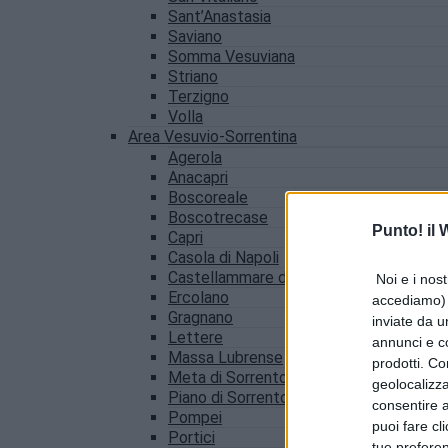
Sant’Anastasia
Saviano
Somma Vesuviana
Striano
Terzigno
Volla
Area Vesuvio-Sorrentina
Agerola
Anacapri
Boscoreale
Boscotrecase
Punto! il
Capri
Casola di Napoli
Castellammare di Stabia
Noi e i nost
Ercolano
accediamo) e
Gragnano
inviate da u
Lettere
annunci e co
Massa Lubrense
prodotti. Co
Meta di Sorrento
geolocalizza
Piano di Sorrento
consentire a 
Pompei
puoi fare cl
Portici
tue prefere