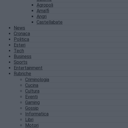
Agropoli
Amalfi
Angri
Castellabate
News
Cronaca
Politica
Esteri
Tech
Business
Sports
Entertainment
Rubriche
Criminologia
Cucina
Cultura
Eventi
Gaming
Gossip
Informatica
Libri
Motori