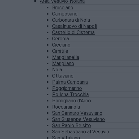
Area Vesuvio-Nolana
Brusciano
Camposano
Carbonara di Nola
Casalnuovo di Napoli
Castello di Cisterna
Cercola
Cicciano
Cimitile
Mariglianella
Marigliano
Nola
Ottaviano
Palma Campania
Poggiomarino
Pollena Trocchia
Pomigliano d’Arco
Roccarainola
San Gennaro Vesuviano
San Giuseppe Vesuviano
San Paolo Belsito
San Sebastiano al Vesuvio
San Vitaliano