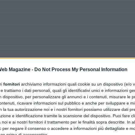
 Web Magazine -
Do Not Process My Personal Information
ri
fornitori
archiviamo informazioni quali cookie su un dispositivo (e/o v
 trattiamo i dati personali, quali gli identificativi unici e informazioni ge
n dispositivo, per personalizzare gli annunci e i contenuti, misurare le p
ntenuti, ricavare informazioni sul pubblico e anche per sviluppare e mig
n la tua autorizzazione noi e i nostri fornitori possiamo utilizzare dati pre
zione e identificazione tramite la scansione del dispositivo. Puoi fare cl
noi e ai nostri fornitori il trattamento per le finalità sopra descritte. In a
ic per negare il consenso o accedere a informazioni più dettagliate e mo
nze prima di acconsentire.