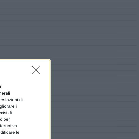
i
nerali
restazioni di
liorare i
cisi di
ic per
lternativa
dificare le