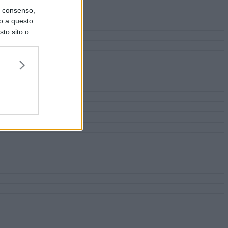
uo consenso,
lo a questo
sto sito o