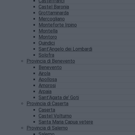
Castelfranci
Castel Baronia
Grottaminarda
Mercogliano
Monteforte Irpino
Montella
Montoro
Quindici
Sant’Angelo dei Lombardi
Solofra
Provincia di Benevento
Benevento
Airola
Apollosa
Amorosi
Arpaia
Sant’Agata de’ Goti
Provincia di Caserta
Caserta
Castel Volturno
Santa Maria Capua vetere
Provincia di Salerno
Salerno