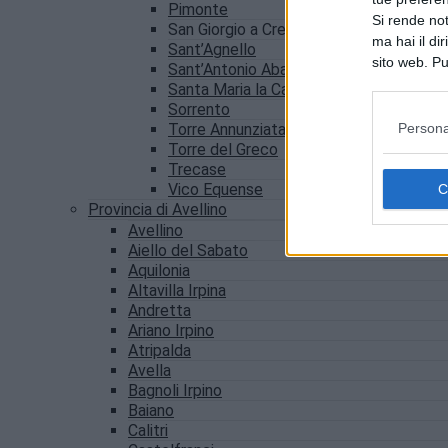
Pimonte
Si rende not
San Giorgio a Cremano
ma hai il di
Sant’Agnello
sito web. Pu
Sant’Antonio Abate
consultando
Santa Maria la Carità
Sorrento
Persona
Torre Annunziata
Torre del Greco
Trecase
Vico Equense
Provincia di Avellino
Avellino
Aiello del Sabato
Aquilonia
Altavilla Irpina
Andretta
Ariano Irpino
Atripalda
Avella
Bagnoli Irpino
Baiano
Calitri