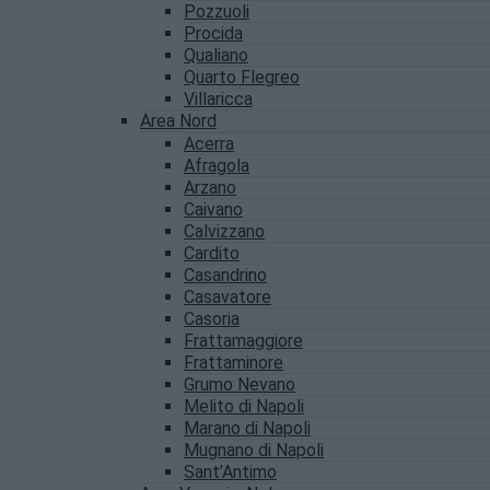
Pozzuoli
Procida
Qualiano
Quarto Flegreo
Villaricca
Area Nord
Acerra
Afragola
Arzano
Caivano
Calvizzano
Cardito
Casandrino
Casavatore
Casoria
Frattamaggiore
Frattaminore
Grumo Nevano
Melito di Napoli
Marano di Napoli
Mugnano di Napoli
Sant’Antimo