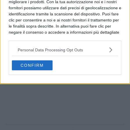
migliorare i prodotti. Con la tua autorizzazione noi e i nostri
fornitori possiamo utilizzare dati precisi di geolocalizzazione e
identificazione tramite la scansione del dispositivo. Puoi fare
clic per consentire a noi e ai nostri fornitori il trattamento per
le finalità sopra descritte. In alternativa puoi fare clic per
negare il consenso o accedere a informazioni più dettagliate
e modificare le tue preferenze prima di acconsentire.
Si rende noto che alcuni trattamenti dei dati personali
Personal Data Processing Opt Outs
possono non richiedere il tuo consenso, ma hai il diritto di
opporti a tale trattamento. Le tue preferenze si
applicheranno solo a questo sito web. Puoi modificare le tue
CONFIRM
preferenze in qualsiasi momento ritornando su questo sito o
consultando la nostra
informativa sulla riservatezza
.