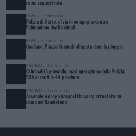
rame sequestrato
NEWS
1 settimana fa
Polizia di Stato, al via la campagna contro
l’abbandono degli animali
NEWS
2 settimane fa
Qualiano, Piazza Kennedy allagata dopo la pioggia
CRONACA
3 settimane fa
Criminalità giovanile, maxi operazione della Polizia:
539 arresti in 44 province
CRONACA
3 settimane fa
Arsenale e droga nascosti in casa: arrestato un
uomo nel Napoletano