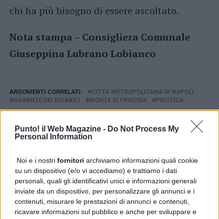
chi ha più bisogno di essere ascoltato.
Nota stampa – Consigliera Comunale
Giuseppina Lubrano Lobianco
ARGOMENTI CORRELATI:
CITTÀ METROPOLITANA DI NAPOLI
GARANTE DEI DISABILI
MONTE DI PROCIDA
POLITICA
AVANTI IL ​​PROSSIMO
Servizio idrico, Mastella: «Per il Sannio la gestione
Punto! il Web Magazine -
Do Not Process My
mista a controllo pubblico è la scelta migliore»
Personal Information
NON PERDERE
Noi e i nostri
fornitori
archiviamo informazioni quali cookie
Paduli, Stefano Zollo eletto: impegno e responsabilità
su un dispositivo (e/o vi accediamo) e trattiamo i dati
per la città
personali, quali gli identificativi unici e informazioni generali
inviate da un dispositivo, per personalizzare gli annunci e i
contenuti, misurare le prestazioni di annunci e contenuti,
PUBBLICITÀ
ricavare informazioni sul pubblico e anche per sviluppare e