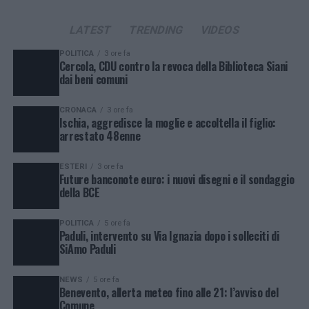
LATEST
TRENDING
VIDEOS
POLITICA
3 ore fa
Cercola, CDU contro la revoca della Biblioteca Siani
dai beni comuni
CRONACA
3 ore fa
Ischia, aggredisce la moglie e accoltella il figlio:
arrestato 48enne
ESTERI
3 ore fa
Future banconote euro: i nuovi disegni e il sondaggio
della BCE
POLITICA
5 ore fa
Paduli, intervento su Via Ignazia dopo i solleciti di
SiAmo Paduli
NEWS
5 ore fa
Benevento, allerta meteo fino alle 21: l’avviso del
Comune