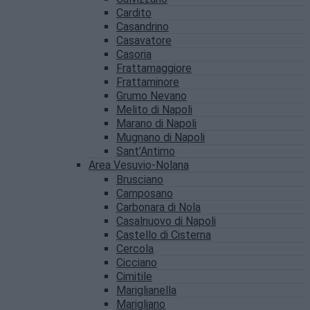
Cardito
Casandrino
Casavatore
Casoria
Frattamaggiore
Frattaminore
Grumo Nevano
Melito di Napoli
Marano di Napoli
Mugnano di Napoli
Sant’Antimo
Area Vesuvio-Nolana
Brusciano
Camposano
Carbonara di Nola
Casalnuovo di Napoli
Castello di Cisterna
Cercola
Cicciano
Cimitile
Mariglianella
Marigliano