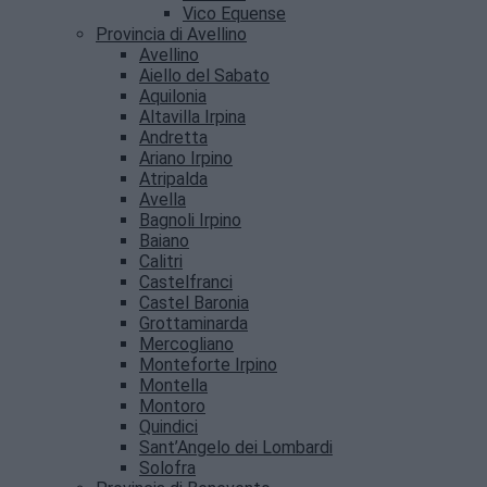
Vico Equense
Provincia di Avellino
Avellino
Aiello del Sabato
Aquilonia
Altavilla Irpina
Andretta
Ariano Irpino
Atripalda
Avella
Bagnoli Irpino
Baiano
Calitri
Castelfranci
Castel Baronia
Grottaminarda
Mercogliano
Monteforte Irpino
Montella
Montoro
Quindici
Sant’Angelo dei Lombardi
Solofra