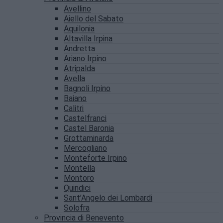
Avellino
Aiello del Sabato
Aquilonia
Altavilla Irpina
Andretta
Ariano Irpino
Atripalda
Avella
Bagnoli Irpino
Baiano
Calitri
Castelfranci
Castel Baronia
Grottaminarda
Mercogliano
Monteforte Irpino
Montella
Montoro
Quindici
Sant’Angelo dei Lombardi
Solofra
Provincia di Benevento