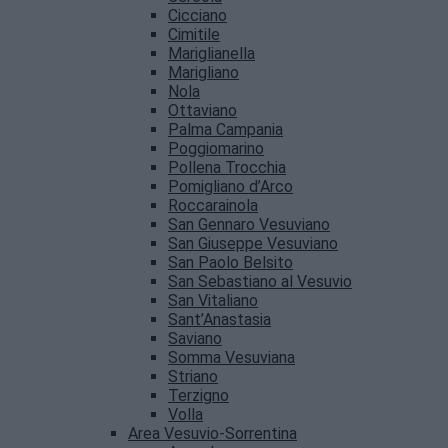
Cicciano
Cimitile
Mariglianella
Marigliano
Nola
Ottaviano
Palma Campania
Poggiomarino
Pollena Trocchia
Pomigliano d’Arco
Roccarainola
San Gennaro Vesuviano
San Giuseppe Vesuviano
San Paolo Belsito
San Sebastiano al Vesuvio
San Vitaliano
Sant’Anastasia
Saviano
Somma Vesuviana
Striano
Terzigno
Volla
Area Vesuvio-Sorrentina