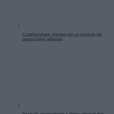
Castellammare, irrompe con un machete dal
parrucchiere: arrestato
Pozzuoli, inseguimento e droga: arrestati due