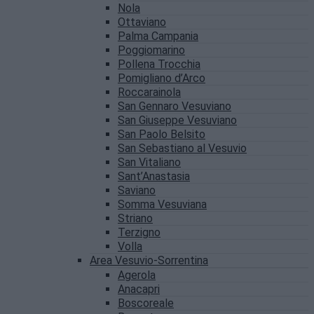
Nola
Ottaviano
Palma Campania
Poggiomarino
Pollena Trocchia
Pomigliano d’Arco
Roccarainola
San Gennaro Vesuviano
San Giuseppe Vesuviano
San Paolo Belsito
San Sebastiano al Vesuvio
San Vitaliano
Sant’Anastasia
Saviano
Somma Vesuviana
Striano
Terzigno
Volla
Area Vesuvio-Sorrentina
Agerola
Anacapri
Boscoreale