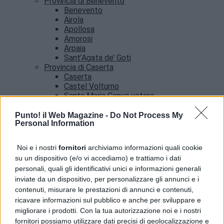
Provincia di Benevento
Benevento
Airola
Apollosa
Amorosi
Arpaia
Sant’Agata de’ Goti
Provincia di Caserta
Caserta
Castel Volturno
Santa Maria Capua vetere
Provincia di Salerno
Salerno
Punto! il Web Magazine -
Do Not Process My
Personal Information
Agropoli
Amalfi
Angri
Noi e i nostri
fornitori
archiviamo informazioni quali cookie
Castellabate
su un dispositivo (e/o vi accediamo) e trattiamo i dati
News
personali, quali gli identificativi unici e informazioni generali
inviate da un dispositivo, per personalizzare gli annunci e i
contenuti, misurare le prestazioni di annunci e contenuti,
ricavare informazioni sul pubblico e anche per sviluppare e
migliorare i prodotti. Con la tua autorizzazione noi e i nostri
fornitori possiamo utilizzare dati precisi di geolocalizzazione e