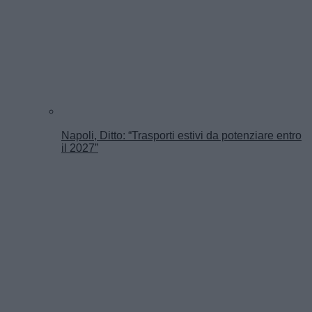
Napoli, Ditto: “Trasporti estivi da potenziare entro
il 2027”