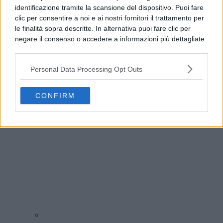
identificazione tramite la scansione del dispositivo. Puoi fare
clic per consentire a noi e ai nostri fornitori il trattamento per
le finalità sopra descritte. In alternativa puoi fare clic per
negare il consenso o accedere a informazioni più dettagliate
e modificare le tue preferenze prima di acconsentire.
Si rende noto che alcuni trattamenti dei dati personali
Personal Data Processing Opt Outs
possono non richiedere il tuo consenso, ma hai il diritto di
Addio a Francesco Guccini, il poeta della musica
opporti a tale trattamento. Le tue preferenze si
italiana si è spento
applicheranno solo a questo sito web. Puoi modificare le tue
CONFIRM
preferenze in qualsiasi momento ritornando su questo sito o
consultando la nostra
informativa sulla riservatezza
.