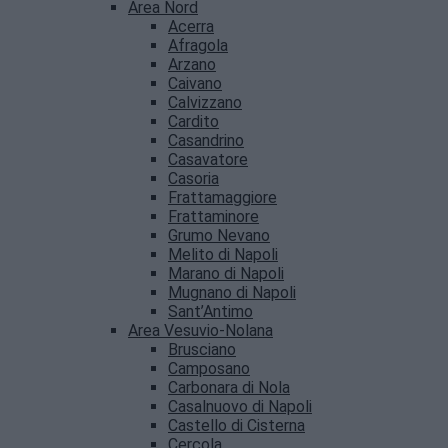
Area Nord
Acerra
Afragola
Arzano
Caivano
Calvizzano
Cardito
Casandrino
Casavatore
Casoria
Frattamaggiore
Frattaminore
Grumo Nevano
Melito di Napoli
Marano di Napoli
Mugnano di Napoli
Sant’Antimo
Area Vesuvio-Nolana
Brusciano
Camposano
Carbonara di Nola
Casalnuovo di Napoli
Castello di Cisterna
Cercola