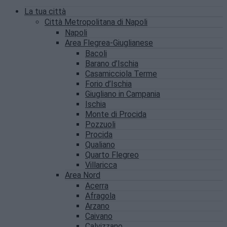
La tua città
Città Metropolitana di Napoli
Napoli
Area Flegrea-Giuglianese
Bacoli
Barano d’Ischia
Casamicciola Terme
Forio d’Ischia
Giugliano in Campania
Ischia
Monte di Procida
Pozzuoli
Procida
Qualiano
Quarto Flegreo
Villaricca
Area Nord
Acerra
Afragola
Arzano
Caivano
Calvizzano