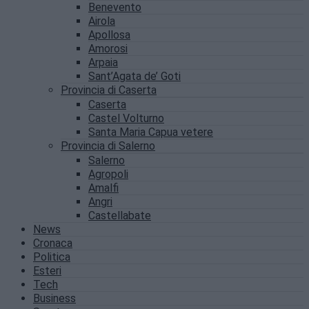
Benevento
Airola
Apollosa
Amorosi
Arpaia
Sant’Agata de’ Goti
Provincia di Caserta
Caserta
Castel Volturno
Santa Maria Capua vetere
Provincia di Salerno
Salerno
Agropoli
Amalfi
Angri
Castellabate
News
Cronaca
Politica
Esteri
Tech
Business