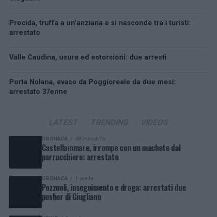
Procida, truffa a un’anziana e si nasconde tra i turisti:
arrestato
Valle Caudina, usura ed estorsioni: due arresti
Porta Nolana, evaso da Poggioreale da due mesi:
arrestato 37enne
LATEST
TRENDING
VIDEOS
CRONACA
48 minuti fa
Castellammare, irrompe con un machete dal
parrucchiere: arrestato
CRONACA
1 ora fa
Pozzuoli, inseguimento e droga: arrestati due
pusher di Giugliano