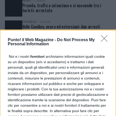
NEWS
1 ora fa
Procida, truffa a un’anziana e si nasconde tra i
turisti: arrestato
CRONACA
2 ore fa
Valle Caudina, usura ed estorsioni: due arresti
Punto! il Web Magazine -
Do Not Process My
CRONACA
17 ore fa
Personal Information
Porta Nolana, evaso da Poggioreale da due mesi:
arrestato 37enne
Noi e i nostri
fornitori
archiviamo informazioni quali cookie
CRONACA
5 giorni fa
su un dispositivo (e/o vi accediamo) e trattiamo i dati
Soccavo, due rapine armate: arrestato 46enne
personali, quali gli identificativi unici e informazioni generali
inviate da un dispositivo, per personalizzare gli annunci e i
contenuti, misurare le prestazioni di annunci e contenuti,
POLITICA
3 giorni fa
ricavare informazioni sul pubblico e anche per sviluppare e
Sant’Agata dé Goti , “Radici e Futuro”: dopo la festa
migliorare i prodotti. Con la tua autorizzazione noi e i nostri
patronale, resta l’emergenza acqua, necessario fare
fornitori possiamo utilizzare dati precisi di geolocalizzazione e
piena luce sulla gestione
identificazione tramite la scansione del dispositivo. Puoi fare
CRONACA
3 giorni fa
clic per consentire a noi e ai nostri fornitori il trattamento per
Agerola, sventata la truffa della finta rapina:
le finalità sopra descritte. In alternativa puoi fare clic per
arrestato 20enne