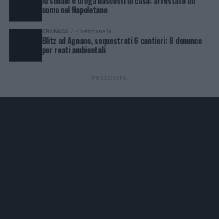
Arsenale e droga nascosti in casa: arrestato un
uomo nel Napoletano
CRONACA
4 settimane fa
Blitz ad Agnano, sequestrati 6 cantieri: 8 denunce
per reati ambientali
PUBBLICITÀ