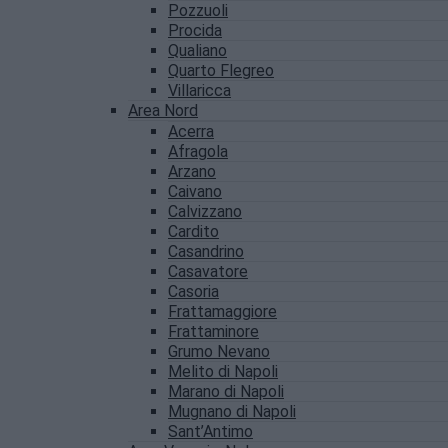
Pozzuoli
Procida
Qualiano
Quarto Flegreo
Villaricca
Area Nord
Acerra
Afragola
Arzano
Caivano
Calvizzano
Cardito
Casandrino
Casavatore
Casoria
Frattamaggiore
Frattaminore
Grumo Nevano
Melito di Napoli
Marano di Napoli
Mugnano di Napoli
Sant’Antimo