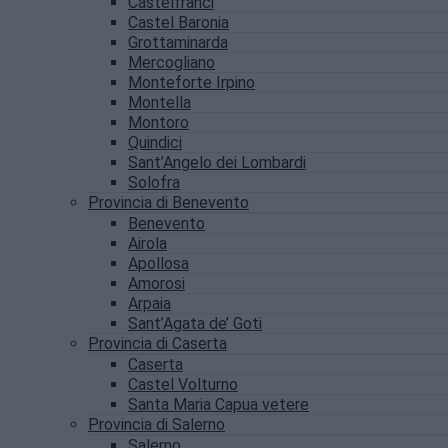
Castelfranci
Castel Baronia
Grottaminarda
Mercogliano
Monteforte Irpino
Montella
Montoro
Quindici
Sant’Angelo dei Lombardi
Solofra
Provincia di Benevento
Benevento
Airola
Apollosa
Amorosi
Arpaia
Sant’Agata de’ Goti
Provincia di Caserta
Caserta
Castel Volturno
Santa Maria Capua vetere
Provincia di Salerno
Salerno