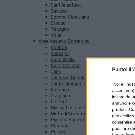
Sant’Anastasia
Saviano
Somma Vesuviana
Striano
Terzigno
Volla
Area Vesuvio-Sorrentina
Agerola
Anacapri
Boscoreale
Boscotrecase
Punto! il
Capri
Casola di Napoli
Castellammare di Stabia
Noi e i nost
Ercolano
accediamo) e
Gragnano
inviate da u
Lettere
annunci e co
Massa Lubrense
prodotti. Co
Meta di Sorrento
geolocalizza
Piano di Sorrento
consentire a 
Pompei
puoi fare cl
Portici
tue prefere