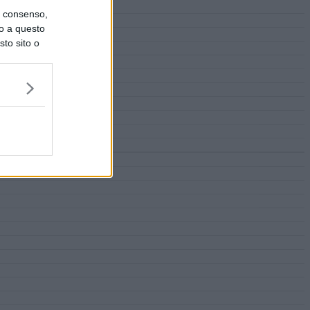
uo consenso,
lo a questo
sto sito o