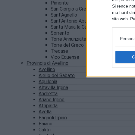
Pimonte
Si rende not
San Giorgio a Cremano
ma hai il di
Sant’Agnello
sito web. Pu
Sant’Antonio Abate
consultando
Santa Maria la Carità
Sorrento
Persona
Torre Annunziata
Torre del Greco
Trecase
Vico Equense
Provincia di Avellino
Avellino
Aiello del Sabato
Aquilonia
Altavilla Irpina
Andretta
Ariano Irpino
Atripalda
Avella
Bagnoli Irpino
Baiano
Calitri