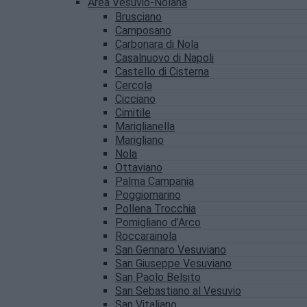
Area Vesuvio-Nolana
Brusciano
Camposano
Carbonara di Nola
Casalnuovo di Napoli
Castello di Cisterna
Cercola
Cicciano
Cimitile
Mariglianella
Marigliano
Nola
Ottaviano
Palma Campania
Poggiomarino
Pollena Trocchia
Pomigliano d’Arco
Roccarainola
San Gennaro Vesuviano
San Giuseppe Vesuviano
San Paolo Belsito
San Sebastiano al Vesuvio
San Vitaliano