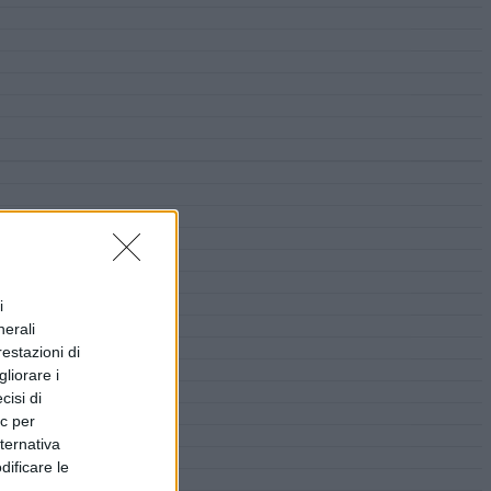
i
nerali
restazioni di
liorare i
cisi di
ic per
lternativa
dificare le