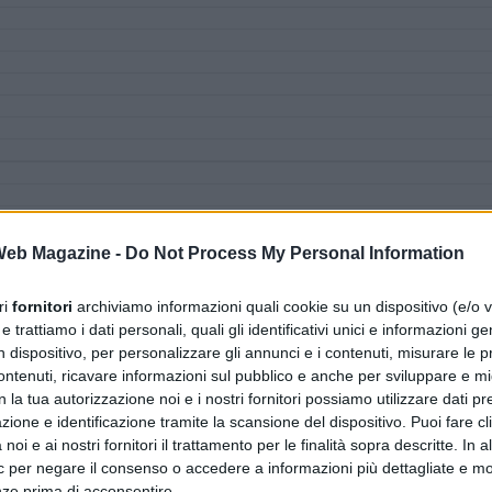
 Web Magazine -
Do Not Process My Personal Information
ri
fornitori
archiviamo informazioni quali cookie su un dispositivo (e/o v
 trattiamo i dati personali, quali gli identificativi unici e informazioni ge
n dispositivo, per personalizzare gli annunci e i contenuti, misurare le p
ntenuti, ricavare informazioni sul pubblico e anche per sviluppare e mig
n la tua autorizzazione noi e i nostri fornitori possiamo utilizzare dati pre
zione e identificazione tramite la scansione del dispositivo. Puoi fare cl
noi e ai nostri fornitori il trattamento per le finalità sopra descritte. In a
ic per negare il consenso o accedere a informazioni più dettagliate e mo
nze prima di acconsentire.