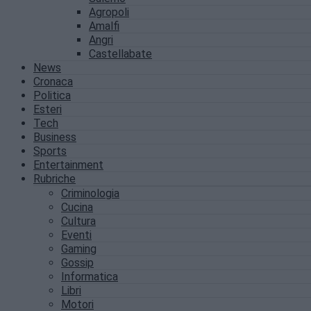
Agropoli
Amalfi
Angri
Castellabate
News
Cronaca
Politica
Esteri
Tech
Business
Sports
Entertainment
Rubriche
Criminologia
Cucina
Cultura
Eventi
Gaming
Gossip
Informatica
Libri
Motori