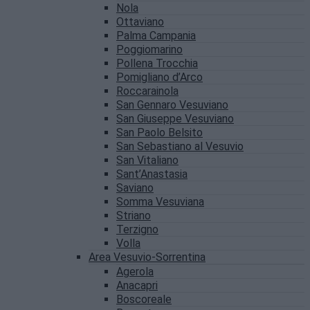
Nola
Ottaviano
Palma Campania
Poggiomarino
Pollena Trocchia
Pomigliano d’Arco
Roccarainola
San Gennaro Vesuviano
San Giuseppe Vesuviano
San Paolo Belsito
San Sebastiano al Vesuvio
San Vitaliano
Sant’Anastasia
Saviano
Somma Vesuviana
Striano
Terzigno
Volla
Area Vesuvio-Sorrentina
Agerola
Anacapri
Boscoreale