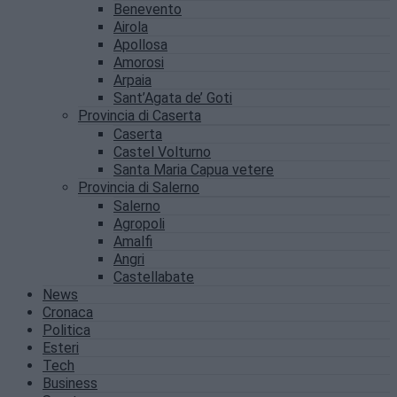
Benevento
Airola
Apollosa
Amorosi
Arpaia
Sant’Agata de’ Goti
Provincia di Caserta
Caserta
Castel Volturno
Santa Maria Capua vetere
Provincia di Salerno
Salerno
Agropoli
Amalfi
Angri
Castellabate
News
Cronaca
Politica
Esteri
Tech
Business