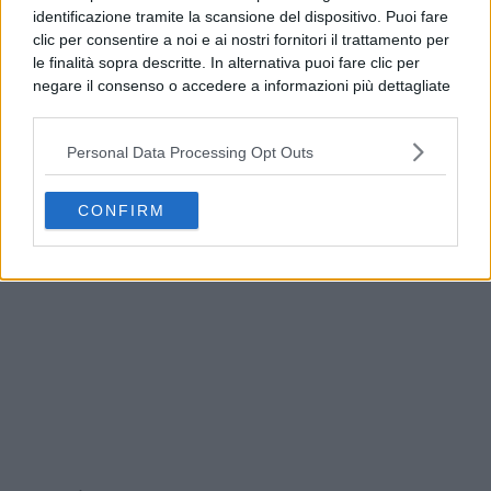
identificazione tramite la scansione del dispositivo. Puoi fare
clic per consentire a noi e ai nostri fornitori il trattamento per
le finalità sopra descritte. In alternativa puoi fare clic per
negare il consenso o accedere a informazioni più dettagliate
e modificare le tue preferenze prima di acconsentire.
Si rende noto che alcuni trattamenti dei dati personali
Personal Data Processing Opt Outs
possono non richiedere il tuo consenso, ma hai il diritto di
opporti a tale trattamento. Le tue preferenze si
Addio a Francesco Guccini, il poeta della musica
applicheranno solo a questo sito web. Puoi modificare le tue
italiana si è spento
CONFIRM
preferenze in qualsiasi momento ritornando su questo sito o
consultando la nostra
informativa sulla riservatezza
.