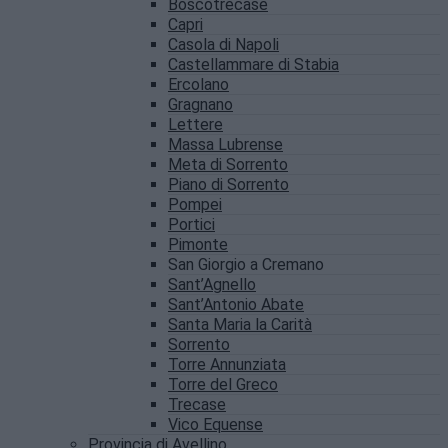
Boscotrecase
Capri
Casola di Napoli
Castellammare di Stabia
Ercolano
Gragnano
Lettere
Massa Lubrense
Meta di Sorrento
Piano di Sorrento
Pompei
Portici
Pimonte
San Giorgio a Cremano
Sant’Agnello
Sant’Antonio Abate
Santa Maria la Carità
Sorrento
Torre Annunziata
Torre del Greco
Trecase
Vico Equense
Provincia di Avellino