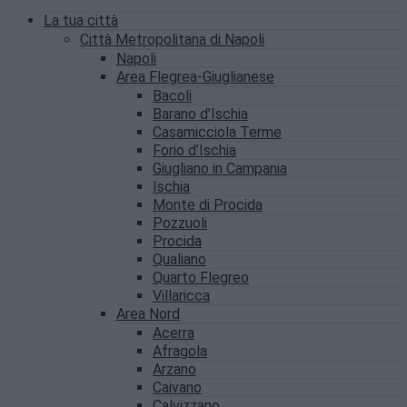
La tua città
Città Metropolitana di Napoli
Napoli
Area Flegrea-Giuglianese
Bacoli
Barano d’Ischia
Casamicciola Terme
Forio d’Ischia
Giugliano in Campania
Ischia
Monte di Procida
Pozzuoli
Procida
Qualiano
Quarto Flegreo
Villaricca
Area Nord
Acerra
Afragola
Arzano
Caivano
Calvizzano