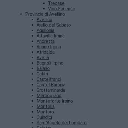
Trecase
Vico Equense
Provincia di Avellino
Avellino
Aiello del Sabato
Aquilonia
Altavilla Irpina
Andretta
Ariano Irpino
Atripalda
Avella
Bagnoli Irpino
Baiano
Calitri
Castelfranci
Castel Baronia
Grottaminarda
Mercogliano
Monteforte Irpino
Montella
Montoro
Quindici
Sant’Angelo dei Lombardi