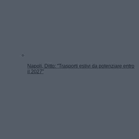
Napoli, Ditto: “Trasporti estivi da potenziare entro
il 2027”