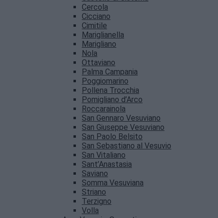
Cercola
Cicciano
Cimitile
Mariglianella
Marigliano
Nola
Ottaviano
Palma Campania
Poggiomarino
Pollena Trocchia
Pomigliano d’Arco
Roccarainola
San Gennaro Vesuviano
San Giuseppe Vesuviano
San Paolo Belsito
San Sebastiano al Vesuvio
San Vitaliano
Sant’Anastasia
Saviano
Somma Vesuviana
Striano
Terzigno
Volla