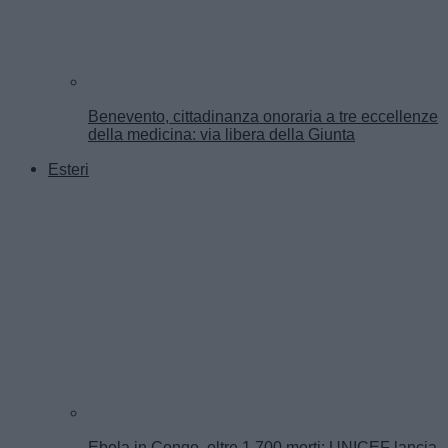
Benevento, cittadinanza onoraria a tre eccellenze
della medicina: via libera della Giunta
Esteri
Ebola in Congo, oltre 1.700 morti: UNICEF lancia