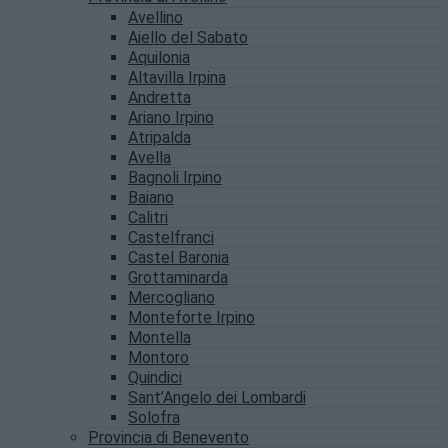
Avellino
Aiello del Sabato
Aquilonia
Altavilla Irpina
Andretta
Ariano Irpino
Atripalda
Avella
Bagnoli Irpino
Baiano
Calitri
Castelfranci
Castel Baronia
Grottaminarda
Mercogliano
Monteforte Irpino
Montella
Montoro
Quindici
Sant’Angelo dei Lombardi
Solofra
Provincia di Benevento