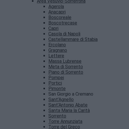
Area Vesuvio-Sorrentina
Agerola
Anacapri
Boscoreale
Boscotrecase
Capri
Casola di Napoli
Castellammare di Stabia
Ercolano
Gragnano
Lettere
Massa Lubrense
Meta di Sorrento
Piano di Sorrento
Pompei
Portici
Pimonte
San Giorgio a Cremano
Sant’Agnello
Sant’Antonio Abate
Santa Maria la Carità
Sorrento
Torre Annunziata
Torre del Greco