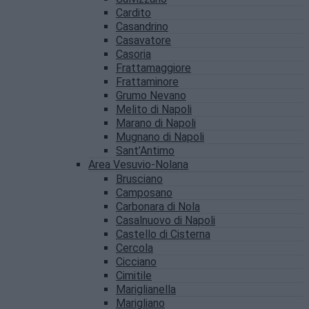
Cardito
Casandrino
Casavatore
Casoria
Frattamaggiore
Frattaminore
Grumo Nevano
Melito di Napoli
Marano di Napoli
Mugnano di Napoli
Sant’Antimo
Area Vesuvio-Nolana
Brusciano
Camposano
Carbonara di Nola
Casalnuovo di Napoli
Castello di Cisterna
Cercola
Cicciano
Cimitile
Mariglianella
Marigliano