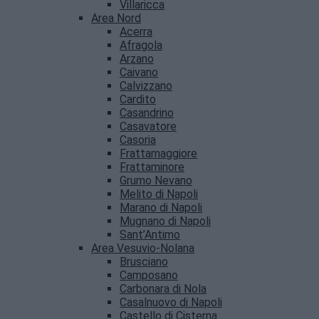
Villaricca
Area Nord
Acerra
Afragola
Arzano
Caivano
Calvizzano
Cardito
Casandrino
Casavatore
Casoria
Frattamaggiore
Frattaminore
Grumo Nevano
Melito di Napoli
Marano di Napoli
Mugnano di Napoli
Sant’Antimo
Area Vesuvio-Nolana
Brusciano
Camposano
Carbonara di Nola
Casalnuovo di Napoli
Castello di Cisterna