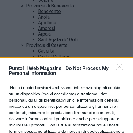
Solofra
Provincia di Benevento
Benevento
Airola
Apollosa
Amorosi
Arpaia
Sant’Agata de’ Goti
Provincia di Caserta
Caserta
Castel Volturno
Santa Maria Capua vetere
Provincia di Salerno
Punto! il Web Magazine -
Do Not Process My
Personal Information
Salerno
Agropoli
Amalfi
Noi e i nostri
fornitori
archiviamo informazioni quali cookie
Angri
su un dispositivo (e/o vi accediamo) e trattiamo i dati
Castellabate
personali, quali gli identificativi unici e informazioni generali
News
inviate da un dispositivo, per personalizzare gli annunci e i
contenuti, misurare le prestazioni di annunci e contenuti,
ricavare informazioni sul pubblico e anche per sviluppare e
migliorare i prodotti. Con la tua autorizzazione noi e i nostri
fornitori possiamo utilizzare dati precisi di geolocalizzazione e