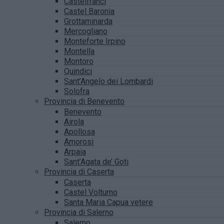
Castelfranci
Castel Baronia
Grottaminarda
Mercogliano
Monteforte Irpino
Montella
Montoro
Quindici
Sant’Angelo dei Lombardi
Solofra
Provincia di Benevento
Benevento
Airola
Apollosa
Amorosi
Arpaia
Sant’Agata de’ Goti
Provincia di Caserta
Caserta
Castel Volturno
Santa Maria Capua vetere
Provincia di Salerno
Salerno