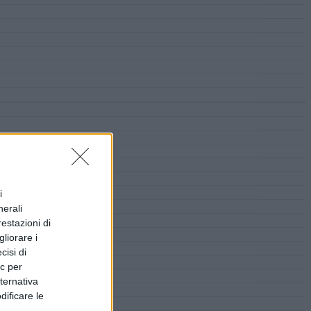
i
nerali
restazioni di
liorare i
cisi di
ic per
lternativa
dificare le