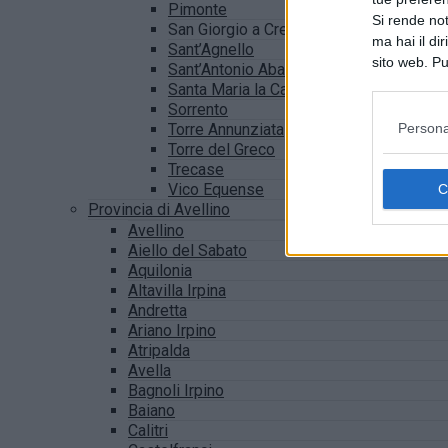
Pimonte
Si rende not
San Giorgio a Cremano
ma hai il di
Sant’Agnello
sito web. Pu
Sant’Antonio Abate
consultando
Santa Maria la Carità
Sorrento
Persona
Torre Annunziata
Torre del Greco
Trecase
Vico Equense
Provincia di Avellino
Avellino
Aiello del Sabato
Aquilonia
Altavilla Irpina
Andretta
Ariano Irpino
Atripalda
Avella
Bagnoli Irpino
Baiano
Calitri