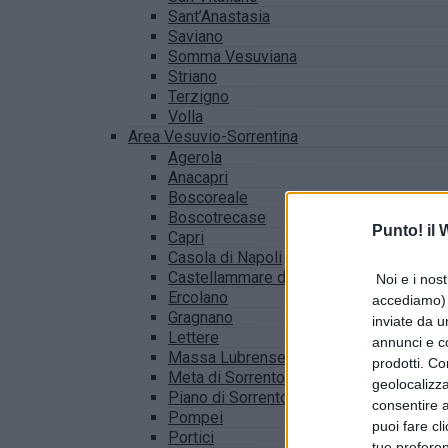
Sant’Anastasia
Saviano
Somma Vesuviana
Striano
Terzigno
Volla
Area Vesuvio-Sorrentina
Agerola
Anacapri
Boscoreale
Boscotrecase
Punto! il
Capri
Casola di Napoli
Castellammare di Stabia
Noi e i nost
Ercolano
accediamo) e
Gragnano
inviate da u
Lettere
annunci e co
Massa Lubrense
prodotti. Co
Meta di Sorrento
geolocalizza
Piano di Sorrento
consentire a 
Pompei
puoi fare cl
Portici
tue prefere