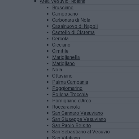
Area Vesuvio-Nolana
Brusciano
Camposano
Carbonara di Nola
Casalnuovo di Napoli
Castello di Cisterna
Cercola
Cicciano
Cimitile
Mariglianella
Marigliano
Nola
Ottaviano
Palma Campania
Poggiomarino
Pollena Trocchia
Pomigliano d’Arco
Roccarainola
San Gennaro Vesuviano
San Giuseppe Vesuviano
San Paolo Belsito
San Sebastiano al Vesuvio
San Vitaliano