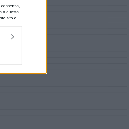
uo consenso,
lo a questo
sto sito o