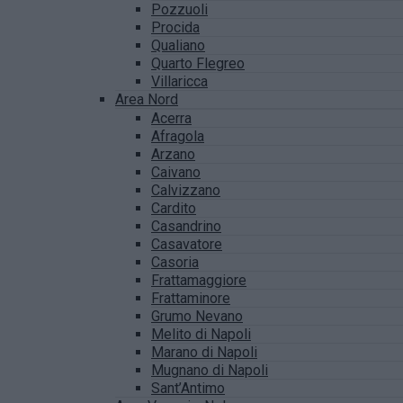
Pozzuoli
Procida
Qualiano
Quarto Flegreo
Villaricca
Area Nord
Acerra
Afragola
Arzano
Caivano
Calvizzano
Cardito
Casandrino
Casavatore
Casoria
Frattamaggiore
Frattaminore
Grumo Nevano
Melito di Napoli
Marano di Napoli
Mugnano di Napoli
Sant’Antimo