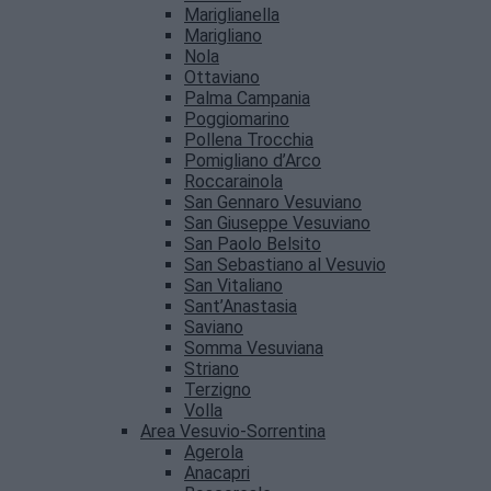
Mariglianella
Marigliano
Nola
Ottaviano
Palma Campania
Poggiomarino
Pollena Trocchia
Pomigliano d’Arco
Roccarainola
San Gennaro Vesuviano
San Giuseppe Vesuviano
San Paolo Belsito
San Sebastiano al Vesuvio
San Vitaliano
Sant’Anastasia
Saviano
Somma Vesuviana
Striano
Terzigno
Volla
Area Vesuvio-Sorrentina
Agerola
Anacapri