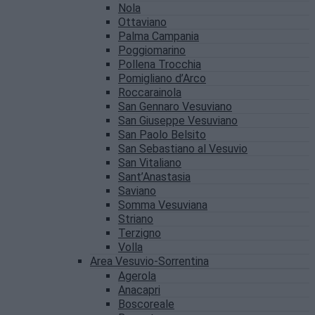
Nola
Ottaviano
Palma Campania
Poggiomarino
Pollena Trocchia
Pomigliano d’Arco
Roccarainola
San Gennaro Vesuviano
San Giuseppe Vesuviano
San Paolo Belsito
San Sebastiano al Vesuvio
San Vitaliano
Sant’Anastasia
Saviano
Somma Vesuviana
Striano
Terzigno
Volla
Area Vesuvio-Sorrentina
Agerola
Anacapri
Boscoreale