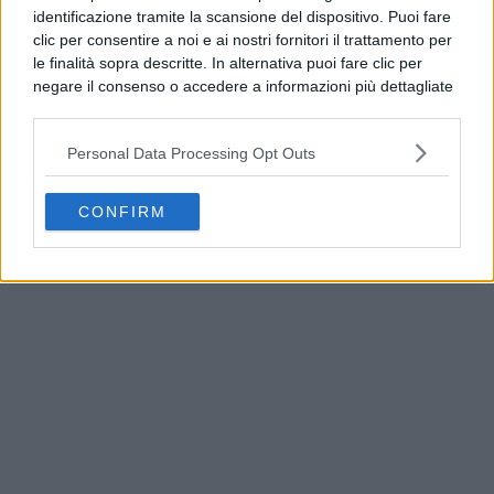
identificazione tramite la scansione del dispositivo. Puoi fare
clic per consentire a noi e ai nostri fornitori il trattamento per
le finalità sopra descritte. In alternativa puoi fare clic per
negare il consenso o accedere a informazioni più dettagliate
e modificare le tue preferenze prima di acconsentire.
Si rende noto che alcuni trattamenti dei dati personali
Personal Data Processing Opt Outs
possono non richiedere il tuo consenso, ma hai il diritto di
opporti a tale trattamento. Le tue preferenze si
applicheranno solo a questo sito web. Puoi modificare le tue
CONFIRM
Guasto all’Acquedotto Campano, stop all’acqua
preferenze in qualsiasi momento ritornando su questo sito o
tra Qualiano e Villaricca
consultando la nostra
informativa sulla riservatezza
.