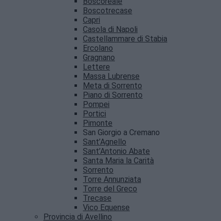
Boscoreale
Boscotrecase
Capri
Casola di Napoli
Castellammare di Stabia
Ercolano
Gragnano
Lettere
Massa Lubrense
Meta di Sorrento
Piano di Sorrento
Pompei
Portici
Pimonte
San Giorgio a Cremano
Sant’Agnello
Sant’Antonio Abate
Santa Maria la Carità
Sorrento
Torre Annunziata
Torre del Greco
Trecase
Vico Equense
Provincia di Avellino