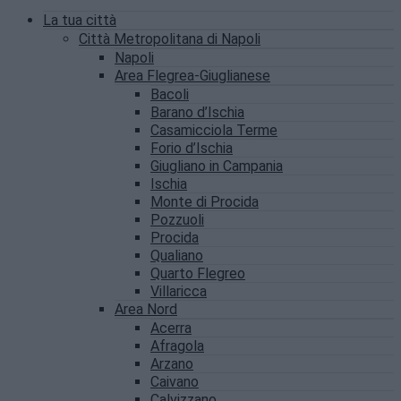
La tua città
Città Metropolitana di Napoli
Napoli
Area Flegrea-Giuglianese
Bacoli
Barano d’Ischia
Casamicciola Terme
Forio d’Ischia
Giugliano in Campania
Ischia
Monte di Procida
Pozzuoli
Procida
Qualiano
Quarto Flegreo
Villaricca
Area Nord
Acerra
Afragola
Arzano
Caivano
Calvizzano