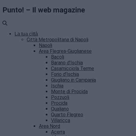
Punto! – Il web magazine
La tua città
Città Metropolitana di Napoli
Napoli
Area Flegrea-Giuglianese
Bacoli
Barano d’Ischia
Casamicciola Terme
Forio d’Ischia
Giugliano in Campania
Ischia
Monte di Procida
Pozzuoli
Procida
Qualiano
Quarto Flegreo
Villaricca
Area Nord
Acerra