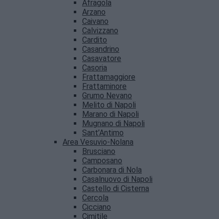
Afragola
Arzano
Caivano
Calvizzano
Cardito
Casandrino
Casavatore
Casoria
Frattamaggiore
Frattaminore
Grumo Nevano
Melito di Napoli
Marano di Napoli
Mugnano di Napoli
Sant’Antimo
Area Vesuvio-Nolana
Brusciano
Camposano
Carbonara di Nola
Casalnuovo di Napoli
Castello di Cisterna
Cercola
Cicciano
Cimitile