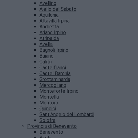
Avellino
Aiello del Sabato
Aquilonia
Altavilla Irpina
Andretta
Ariano Irpino
Atripalda
Avella
Bagnoli Irpino
Baiano
Calitri
Castelfranci
Castel Baronia
Grottaminarda
Mercogliano
Monteforte Irpino
Montella
Montoro
Quindici
Sant’Angelo dei Lombardi
Solofra
Provincia di Benevento
Benevento
Airola