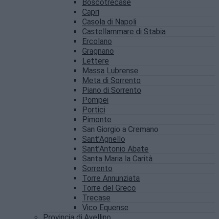
Boscotrecase
Capri
Casola di Napoli
Castellammare di Stabia
Ercolano
Gragnano
Lettere
Massa Lubrense
Meta di Sorrento
Piano di Sorrento
Pompei
Portici
Pimonte
San Giorgio a Cremano
Sant’Agnello
Sant’Antonio Abate
Santa Maria la Carità
Sorrento
Torre Annunziata
Torre del Greco
Trecase
Vico Equense
Provincia di Avellino