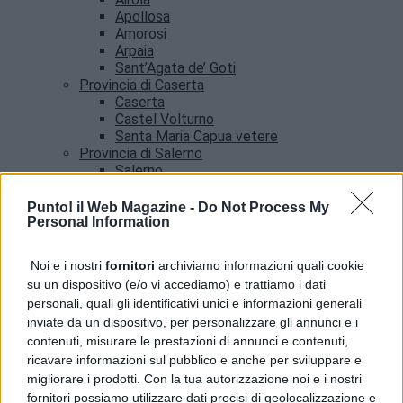
Apollosa
Amorosi
Arpaia
Sant’Agata de’ Goti
Provincia di Caserta
Caserta
Castel Volturno
Santa Maria Capua vetere
Provincia di Salerno
Salerno
Agropoli
Amalfi
Punto! il Web Magazine -
Do Not Process My
Angri
Personal Information
Castellabate
News
Noi e i nostri
fornitori
archiviamo informazioni quali cookie
su un dispositivo (e/o vi accediamo) e trattiamo i dati
Pozzuoli, servizio Poste per cittadini con case
personali, quali gli identificativi unici e informazioni generali
inagibili dopo il sisma
inviate da un dispositivo, per personalizzare gli annunci e i
contenuti, misurare le prestazioni di annunci e contenuti,
ricavare informazioni sul pubblico e anche per sviluppare e
migliorare i prodotti. Con la tua autorizzazione noi e i nostri
fornitori possiamo utilizzare dati precisi di geolocalizzazione e