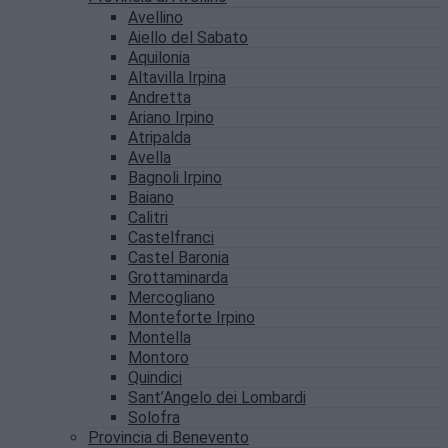
Avellino
Aiello del Sabato
Aquilonia
Altavilla Irpina
Andretta
Ariano Irpino
Atripalda
Avella
Bagnoli Irpino
Baiano
Calitri
Castelfranci
Castel Baronia
Grottaminarda
Mercogliano
Monteforte Irpino
Montella
Montoro
Quindici
Sant’Angelo dei Lombardi
Solofra
Provincia di Benevento