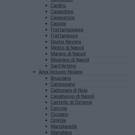
Cardito
Casandrino
Casavatore
Casoria
Frattamaggiore
Frattaminore
Grumo Nevano
Melito di Napoli
Marano di Napoli
Mugnano di Napoli
Sant’Antimo
Area Vesuvio-Nolana
Brusciano
Camposano
Carbonara di Nola
Casalnuovo di Napoli
Castello di Cisterna
Cercola
Cicciano
Cimitile
Mariglianella
Marigliano