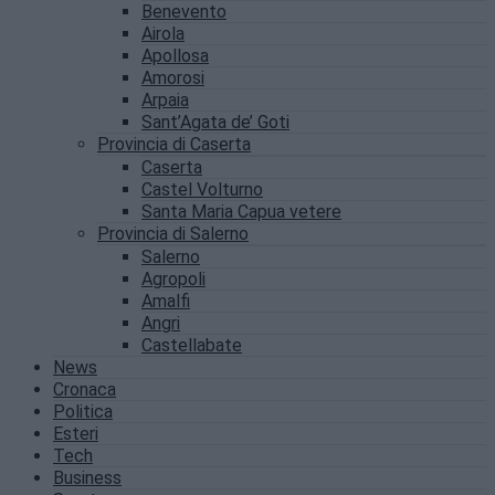
Benevento
Airola
Apollosa
Amorosi
Arpaia
Sant’Agata de’ Goti
Provincia di Caserta
Caserta
Castel Volturno
Santa Maria Capua vetere
Provincia di Salerno
Salerno
Agropoli
Amalfi
Angri
Castellabate
News
Cronaca
Politica
Esteri
Tech
Business