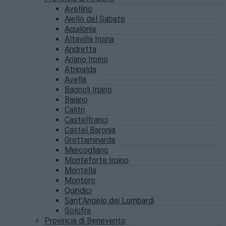
Avellino
Aiello del Sabato
Aquilonia
Altavilla Irpina
Andretta
Ariano Irpino
Atripalda
Avella
Bagnoli Irpino
Baiano
Calitri
Castelfranci
Castel Baronia
Grottaminarda
Mercogliano
Monteforte Irpino
Montella
Montoro
Quindici
Sant’Angelo dei Lombardi
Solofra
Provincia di Benevento