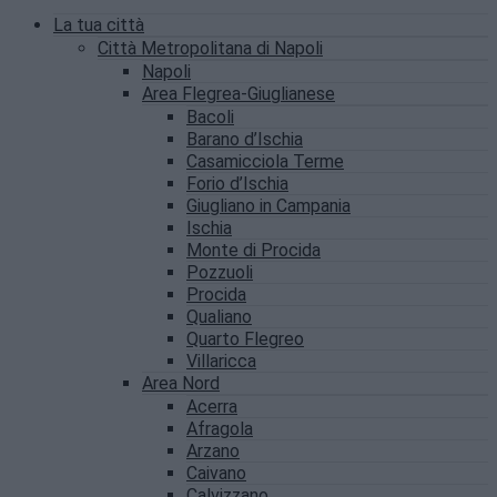
La tua città
Città Metropolitana di Napoli
Napoli
Area Flegrea-Giuglianese
Bacoli
Barano d’Ischia
Casamicciola Terme
Forio d’Ischia
Giugliano in Campania
Ischia
Monte di Procida
Pozzuoli
Procida
Qualiano
Quarto Flegreo
Villaricca
Area Nord
Acerra
Afragola
Arzano
Caivano
Calvizzano