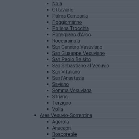
Nola
Ottaviano
Palma Campania
Poggiomarino
Pollena Trocchia
Pomigliano d’Arco
Roccarainola
San Gennaro Vesuviano
San Giuseppe Vesuviano
San Paolo Belsito
San Sebastiano al Vesuvio
San Vitaliano
Sant’Anastasia
Saviano
Somma Vesuviana
Striano
Terzigno
Volla
Area Vesuvio-Sorrentina
Agerola
Anacapri
Boscoreale