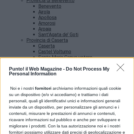
Provincia di Benevento
Benevento
Airola
Apollosa
Amorosi
Arpaia
Sant’Agata de’ Goti
Provincia di Caserta
Caserta
Castel Volturno
Santa Maria Capua vetere
Provincia di Salerno
Salerno
Punto! il Web Magazine -
Do Not Process My
Personal Information
Agropoli
Amalfi
Angri
Noi e i nostri
fornitori
archiviamo informazioni quali cookie
Castellabate
su un dispositivo (e/o vi accediamo) e trattiamo i dati
News
personali, quali gli identificativi unici e informazioni generali
inviate da un dispositivo, per personalizzare gli annunci e i
contenuti, misurare le prestazioni di annunci e contenuti,
ricavare informazioni sul pubblico e anche per sviluppare e
migliorare i prodotti. Con la tua autorizzazione noi e i nostri
fornitori possiamo utilizzare dati precisi di geolocalizzazione e