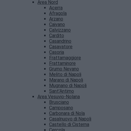
Area Nord
Acerra
Afragola
Arzano
Caivano
Calvizzano
Cardito
Casandrino
Casavatore
Casoria
Frattamaggiore
Frattaminore
Grumo Nevano
Melito di Napoli
Marano di Napoli
Mugnano di Napoli
Sant’Antimo
Area Vesuvio-Nolana
Brusciano
Camposano
Carbonara di Nola
Casalnuovo di Napoli
Castello di Cisterna
Cercola