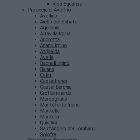
Vico Equense
Provincia di Avellino
Avellino
Aiello del Sabato
Aquilonia
Altavilla Irpina
Andretta
Ariano Irpino
Atripalda
Avella
Bagnoli Irpino
Baiano
Calitri
Castelfranci
Castel Baronia
Grottaminarda
Mercogliano
Monteforte Irpino
Montella
Montoro
Quindici
Sant’Angelo dei Lombardi
Solofra