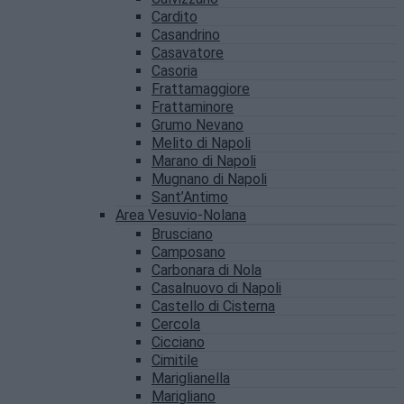
Cardito
Casandrino
Casavatore
Casoria
Frattamaggiore
Frattaminore
Grumo Nevano
Melito di Napoli
Marano di Napoli
Mugnano di Napoli
Sant’Antimo
Area Vesuvio-Nolana
Brusciano
Camposano
Carbonara di Nola
Casalnuovo di Napoli
Castello di Cisterna
Cercola
Cicciano
Cimitile
Mariglianella
Marigliano