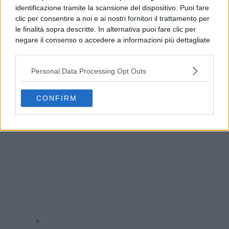
identificazione tramite la scansione del dispositivo. Puoi fare
clic per consentire a noi e ai nostri fornitori il trattamento per
le finalità sopra descritte. In alternativa puoi fare clic per
negare il consenso o accedere a informazioni più dettagliate
e modificare le tue preferenze prima di acconsentire.
Si rende noto che alcuni trattamenti dei dati personali
Personal Data Processing Opt Outs
possono non richiedere il tuo consenso, ma hai il diritto di
Guasto all’Acquedotto Campano, stop all’acqua
opporti a tale trattamento. Le tue preferenze si
tra Qualiano e Villaricca
applicheranno solo a questo sito web. Puoi modificare le tue
CONFIRM
preferenze in qualsiasi momento ritornando su questo sito o
consultando la nostra
informativa sulla riservatezza
.