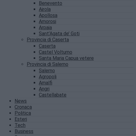
Benevento
Airola
Apollosa
Amorosi
Arpaia
Sant’Agata de’ Goti
Provincia di Caserta
Caserta
Castel Volturno
Santa Maria Capua vetere
Provincia di Salerno
Salerno
Agropoli
Amalfi
Angri
Castellabate
News
Cronaca
Politica
Esteri
Tech
Business