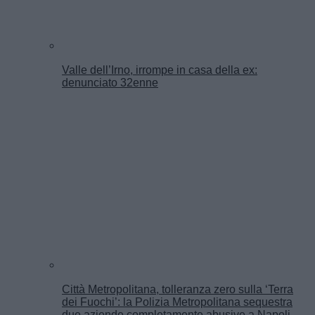
Valle dell’Irno, irrompe in casa della ex:
denunciato 32enne
Città Metropolitana, tolleranza zero sulla ‘Terra
dei Fuochi’: la Polizia Metropolitana sequestra
due aziende completamente abusive a Napoli