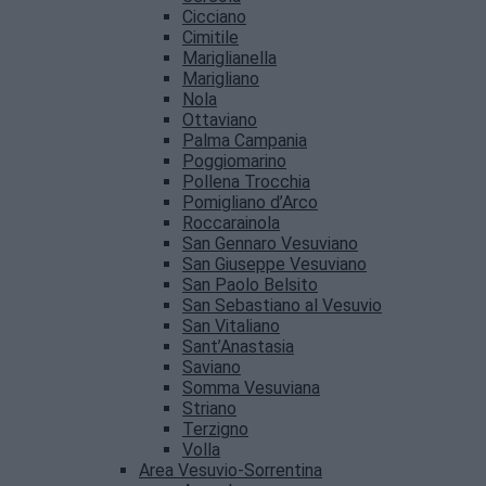
Cicciano
Cimitile
Mariglianella
Marigliano
Nola
Ottaviano
Palma Campania
Poggiomarino
Pollena Trocchia
Pomigliano d’Arco
Roccarainola
San Gennaro Vesuviano
San Giuseppe Vesuviano
San Paolo Belsito
San Sebastiano al Vesuvio
San Vitaliano
Sant’Anastasia
Saviano
Somma Vesuviana
Striano
Terzigno
Volla
Area Vesuvio-Sorrentina