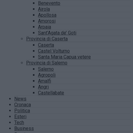
Benevento
Airola
Apollosa
Amorosi
Arpaia
Sant’Agata de’ Goti
Provincia di Caserta
Caserta
Castel Volturno
Santa Maria Capua vetere
Provincia di Salerno
Salerno
Agropoli
Amalfi
Angri
Castellabate
News
Cronaca
Politica
Esteri
Tech
Business