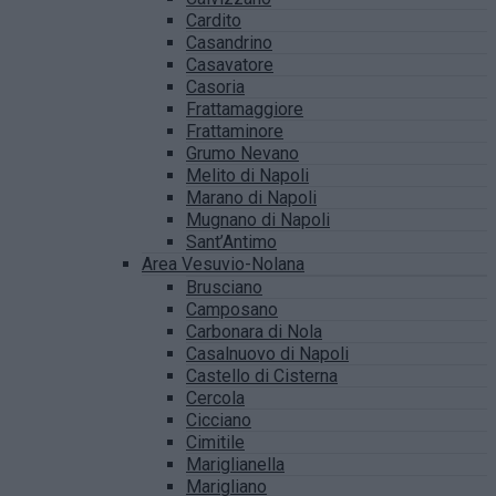
Cardito
Casandrino
Casavatore
Casoria
Frattamaggiore
Frattaminore
Grumo Nevano
Melito di Napoli
Marano di Napoli
Mugnano di Napoli
Sant’Antimo
Area Vesuvio-Nolana
Brusciano
Camposano
Carbonara di Nola
Casalnuovo di Napoli
Castello di Cisterna
Cercola
Cicciano
Cimitile
Mariglianella
Marigliano