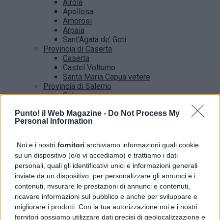
Airola
Apollosa
Amorosi
Arpaia
Sant’Agata de’ Goti
Provincia di Caserta
Caserta
Castel Volturno
Santa Maria Capua vetere
Provincia di Salerno
Salerno
Agropoli
Punto! il Web Magazine -
Do Not Process My
Amalfi
Personal Information
Angri
Castellabate
News
Noi e i nostri
fornitori
archiviamo informazioni quali cookie
su un dispositivo (e/o vi accediamo) e trattiamo i dati
personali, quali gli identificativi unici e informazioni generali
Napoli, Ditto: “Trasporti estivi da potenziare entro il
inviate da un dispositivo, per personalizzare gli annunci e i
2027”
contenuti, misurare le prestazioni di annunci e contenuti,
ricavare informazioni sul pubblico e anche per sviluppare e
migliorare i prodotti. Con la tua autorizzazione noi e i nostri
fornitori possiamo utilizzare dati precisi di geolocalizzazione e