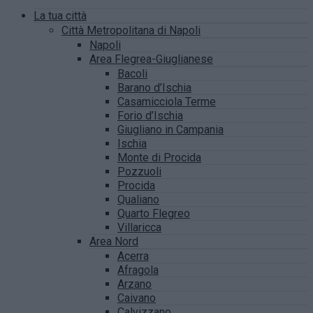
La tua città
Città Metropolitana di Napoli
Napoli
Area Flegrea-Giuglianese
Bacoli
Barano d’Ischia
Casamicciola Terme
Forio d’Ischia
Giugliano in Campania
Ischia
Monte di Procida
Pozzuoli
Procida
Qualiano
Quarto Flegreo
Villaricca
Area Nord
Acerra
Afragola
Arzano
Caivano
Calvizzano