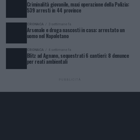
Criminalità giovanile, maxi operazione della Polizia:
539 arresti in 44 province
CRONACA
3 settimane fa
Arsenale e droga nascosti in casa: arrestato un
uomo nel Napoletano
CRONACA
4 settimane fa
Blitz ad Agnano, sequestrati 6 cantieri: 8 denunce
per reati ambientali
PUBBLICITÀ