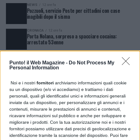
NEWS
12 ore fa
Pozzuoli, servizio Poste per cittadini con case
inagibili dopo il sisma
CRONACA
12 ore fa
Porta Nolana, sorpreso a spacciare cocaina:
arrestato 53enne
CRONACA
13 ore fa
Piazza Garibaldi, tre arresti nei controlli della Polizia
Punto! il Web Magazine -
Do Not Process My
Personal Information
ESTERI
20 ore fa
Noi e i nostri
fornitori
archiviamo informazioni quali cookie
Ebola in Congo, UNICEF: 743 casi tra i bambini e 330
su un dispositivo (e/o vi accediamo) e trattiamo i dati
decessi
personali, quali gli identificativi unici e informazioni generali
inviate da un dispositivo, per personalizzare gli annunci e i
NEWS
21 ore fa
Guasto all’Acquedotto Campano, stop all’acqua tra
contenuti, misurare le prestazioni di annunci e contenuti,
Qualiano e Villaricca
ricavare informazioni sul pubblico e anche per sviluppare e
migliorare i prodotti. Con la tua autorizzazione noi e i nostri
NEWS
4 giorni fa
fornitori possiamo utilizzare dati precisi di geolocalizzazione e
Qualiano, albero mutilato in Santa Maria a Cubito:
identificazione tramite la scansione del dispositivo. Puoi fare
una vergogna