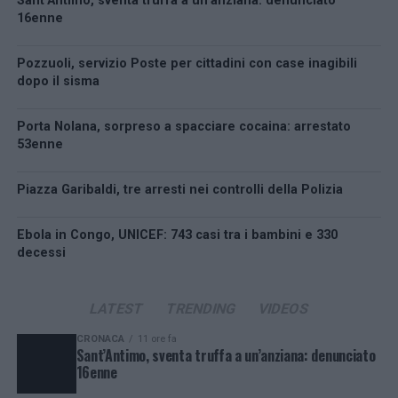
Sant’Antimo, sventa truffa a un’anziana: denunciato
16enne
Pozzuoli, servizio Poste per cittadini con case inagibili
dopo il sisma
Porta Nolana, sorpreso a spacciare cocaina: arrestato
53enne
Piazza Garibaldi, tre arresti nei controlli della Polizia
Ebola in Congo, UNICEF: 743 casi tra i bambini e 330
decessi
LATEST
TRENDING
VIDEOS
CRONACA
11 ore fa
Sant’Antimo, sventa truffa a un’anziana: denunciato
16enne