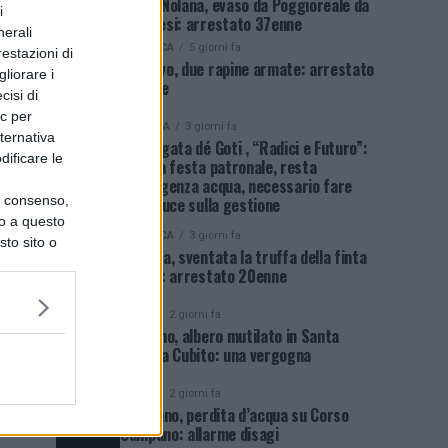
Porta Nolana, evaso da Poggioreale da
i
due mesi: arrestato 37enne
nerali
CRONACA
5 giorni fa
restazioni di
Soccavo, due rapine armate: arrestato
liorare i
46enne
cisi di
ic per
POLITICA
3 giorni fa
lternativa
Sant’Agata dé Goti , “Radici e Futuro”:
dificare le
dopo la festa patronale, resta
l’emergenza acqua, necessario fare
uo consenso,
piena luce sulla gestione
lo a questo
CRONACA
3 giorni fa
sto sito o
Agerola, sventata la truffa della finta
rapina: arrestato 20enne
NEWS
2 giorni fa
Qualiano, albero mutilato in Santa
Maria a Cubito: una vergogna
NEWS
2 giorni fa
Giugliano, perdita d’acqua su Corso
Campano: allarme disagi