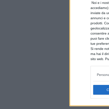
Noi e i nost
accediamo) e
inviate da u
annunci e co
prodotti. Co
geolocalizza
consentire a 
puoi fare cl
tue prefere
Si rende not
ma hai il di
sito web. Pu
consultando
Persona