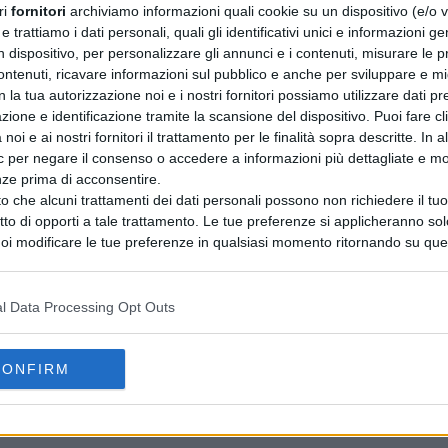
ri
fornitori
archiviamo informazioni quali cookie su un dispositivo (e/o v
 trattiamo i dati personali, quali gli identificativi unici e informazioni ge
n dispositivo, per personalizzare gli annunci e i contenuti, misurare le p
ntenuti, ricavare informazioni sul pubblico e anche per sviluppare e mig
n la tua autorizzazione noi e i nostri fornitori possiamo utilizzare dati pre
zione e identificazione tramite la scansione del dispositivo. Puoi fare cl
noi e ai nostri fornitori il trattamento per le finalità sopra descritte. In a
ic per negare il consenso o accedere a informazioni più dettagliate e mo
nze prima di acconsentire.
o che alcuni trattamenti dei dati personali possono non richiedere il t
ritto di opporti a tale trattamento. Le tue preferenze si applicheranno so
oi modificare le tue preferenze in qualsiasi momento ritornando su que
 la nostra
informativa sulla riservatezza
.
l Data Processing Opt Outs
CONFIRM