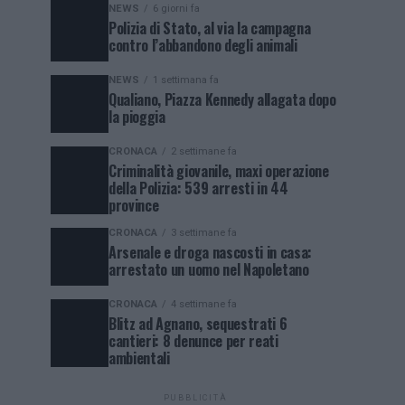
NEWS
6 giorni fa
Polizia di Stato, al via la campagna
contro l’abbandono degli animali
NEWS
1 settimana fa
Qualiano, Piazza Kennedy allagata dopo
la pioggia
CRONACA
2 settimane fa
Criminalità giovanile, maxi operazione
della Polizia: 539 arresti in 44
province
CRONACA
3 settimane fa
Arsenale e droga nascosti in casa:
arrestato un uomo nel Napoletano
CRONACA
4 settimane fa
Blitz ad Agnano, sequestrati 6
cantieri: 8 denunce per reati
ambientali
PUBBLICITÀ