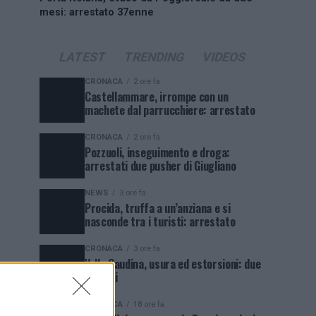
mesi: arrestato 37enne
LATEST
TRENDING
VIDEOS
CRONACA
2 ore fa
Castellammare, irrompe con un
machete dal parrucchiere: arrestato
CRONACA
2 ore fa
Pozzuoli, inseguimento e droga:
arrestati due pusher di Giugliano
NEWS
3 ore fa
Procida, truffa a un’anziana e si
nasconde tra i turisti: arrestato
CRONACA
3 ore fa
Valle Caudina, usura ed estorsioni: due
arresti
CRONACA
18 ore fa