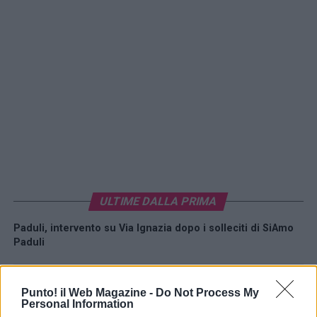
ULTIME DALLA PRIMA
Paduli, intervento su Via Ignazia dopo i solleciti di SiAmo
Paduli
Benevento, allerta meteo fino alle 21: l’avviso del Comune
Punto! il Web Magazine -
Do Not Process My
Personal Information
Segreti d’Autore, a San Lorenzo si ride con Paolo Caiazzo