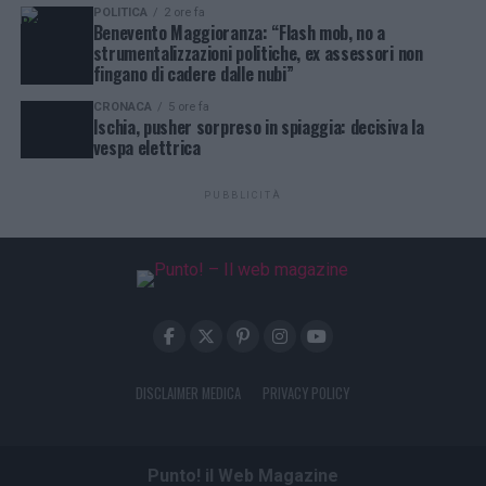
POLITICA
2 ore fa
Benevento Maggioranza: “Flash mob, no a
strumentalizzazioni politiche, ex assessori non
fingano di cadere dalle nubi”
CRONACA
5 ore fa
Ischia, pusher sorpreso in spiaggia: decisiva la
vespa elettrica
PUBBLICITÀ
DISCLAIMER MEDICA
PRIVACY POLICY
Punto! il Web Magazine