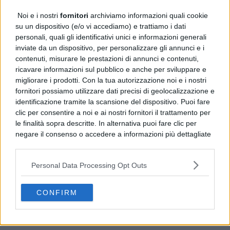
Noi e i nostri
fornitori
archiviamo informazioni quali cookie
Benevento Maggioranza: “Flash mob, no a
su un dispositivo (e/o vi accediamo) e trattiamo i dati
strumentalizzazioni politiche, ex assessori non fingano di
personali, quali gli identificativi unici e informazioni generali
cadere dalle nubi”
inviate da un dispositivo, per personalizzare gli annunci e i
contenuti, misurare le prestazioni di annunci e contenuti,
ricavare informazioni sul pubblico e anche per sviluppare e
Ischia, pusher sorpreso in spiaggia: decisiva la vespa
migliorare i prodotti. Con la tua autorizzazione noi e i nostri
elettrica
fornitori possiamo utilizzare dati precisi di geolocalizzazione e
identificazione tramite la scansione del dispositivo. Puoi fare
clic per consentire a noi e ai nostri fornitori il trattamento per
LATEST
TRENDING
VIDEOS
le finalità sopra descritte. In alternativa puoi fare clic per
POLITICA
1 ora fa
negare il consenso o accedere a informazioni più dettagliate
Paduli, intervento su Via Ignazia dopo i solleciti di
e modificare le tue preferenze prima di acconsentire.
SiAmo Paduli
Si rende noto che alcuni trattamenti dei dati personali
Personal Data Processing Opt Outs
possono non richiedere il tuo consenso, ma hai il diritto di
NEWS
1 ora fa
Benevento, allerta meteo fino alle 21: l’avviso del
opporti a tale trattamento. Le tue preferenze si
Comune
applicheranno solo a questo sito web. Puoi modificare le tue
CONFIRM
preferenze in qualsiasi momento ritornando su questo sito o
ENTERTAINMENT
1 ora fa
Segreti d’Autore, a San Lorenzo si ride con Paolo
consultando la nostra
informativa sulla riservatezza
.
Caiazzo