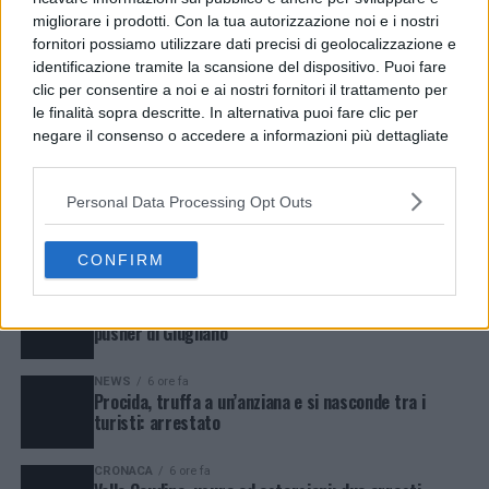
migliorare i prodotti. Con la tua autorizzazione noi e i nostri
fornitori possiamo utilizzare dati precisi di geolocalizzazione e
identificazione tramite la scansione del dispositivo. Puoi fare
LATEST
TRENDING
VIDEOS
clic per consentire a noi e ai nostri fornitori il trattamento per
le finalità sopra descritte. In alternativa puoi fare clic per
CRONACA
3 ore fa
Secondigliano, si oppone ai controlli e aggredisce gli
negare il consenso o accedere a informazioni più dettagliate
agenti: arrestato
e modificare le tue preferenze prima di acconsentire.
Si rende noto che alcuni trattamenti dei dati personali
Personal Data Processing Opt Outs
CRONACA
5 ore fa
possono non richiedere il tuo consenso, ma hai il diritto di
Castellammare, irrompe con un machete dal
opporti a tale trattamento. Le tue preferenze si
parrucchiere: arrestato
applicheranno solo a questo sito web. Puoi modificare le tue
CONFIRM
preferenze in qualsiasi momento ritornando su questo sito o
CRONACA
5 ore fa
consultando la nostra
informativa sulla riservatezza
.
Pozzuoli, inseguimento e droga: arrestati due
pusher di Giugliano
NEWS
6 ore fa
Procida, truffa a un’anziana e si nasconde tra i
turisti: arrestato
CRONACA
6 ore fa