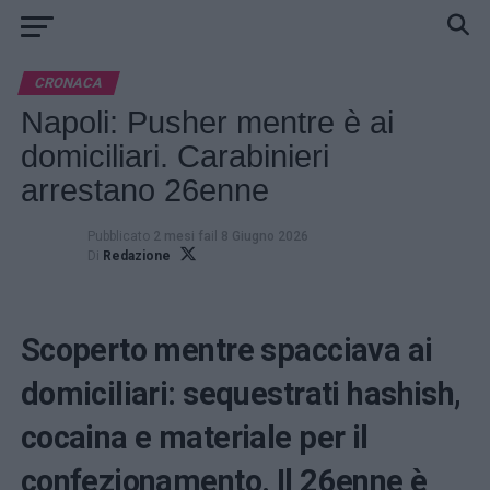
CRONACA
Napoli: Pusher mentre è ai
domiciliari. Carabinieri
arrestano 26enne
Pubblicato
2 mesi fa
il
8 Giugno 2026
Di
Redazione
Scoperto mentre spacciava ai
domiciliari: sequestrati hashish,
cocaina e materiale per il
confezionamento. Il 26enne è