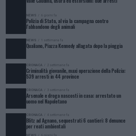
Valle Caudina, usura ed estorsioni: due arresti
NEWS
6 giorni fa
Polizia di Stato, al via la campagna contro
l’abbandono degli animali
NEWS
1 settimana fa
Qualiano, Piazza Kennedy allagata dopo la pioggia
CRONACA
2 settimane fa
Criminalità giovanile, maxi operazione della Polizia:
539 arresti in 44 province
CRONACA
3 settimane fa
Arsenale e droga nascosti in casa: arrestato un
uomo nel Napoletano
CRONACA
4 settimane fa
Blitz ad Agnano, sequestrati 6 cantieri: 8 denunce
per reati ambientali
NEWS
6 giorni fa