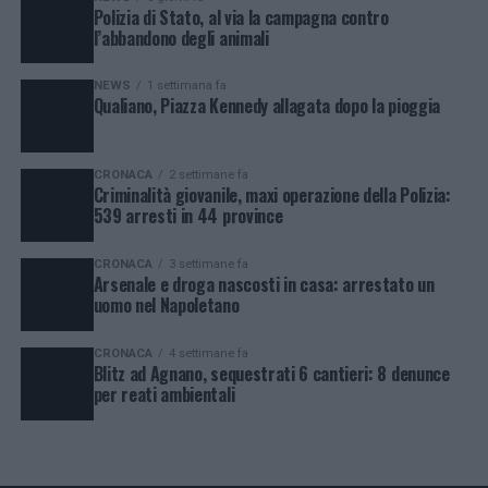
Polizia di Stato, al via la campagna contro
l’abbandono degli animali
NEWS
1 settimana fa
Qualiano, Piazza Kennedy allagata dopo la pioggia
CRONACA
2 settimane fa
Criminalità giovanile, maxi operazione della Polizia:
539 arresti in 44 province
CRONACA
3 settimane fa
Arsenale e droga nascosti in casa: arrestato un
uomo nel Napoletano
CRONACA
4 settimane fa
Blitz ad Agnano, sequestrati 6 cantieri: 8 denunce
per reati ambientali