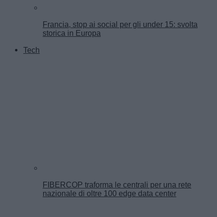
Francia, stop ai social per gli under 15: svolta
storica in Europa
Tech
FIBERCOP traforma le centrali per una rete
nazionale di oltre 100 edge data center