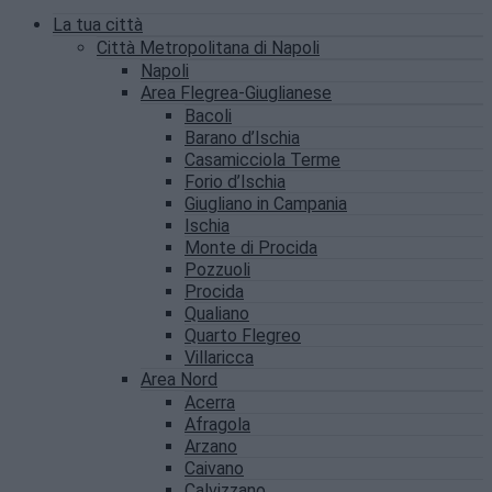
La tua città
Città Metropolitana di Napoli
Napoli
Area Flegrea-Giuglianese
Bacoli
Barano d’Ischia
Casamicciola Terme
Forio d’Ischia
Giugliano in Campania
Ischia
Monte di Procida
Pozzuoli
Procida
Qualiano
Quarto Flegreo
Villaricca
Area Nord
Acerra
Afragola
Arzano
Caivano
Calvizzano