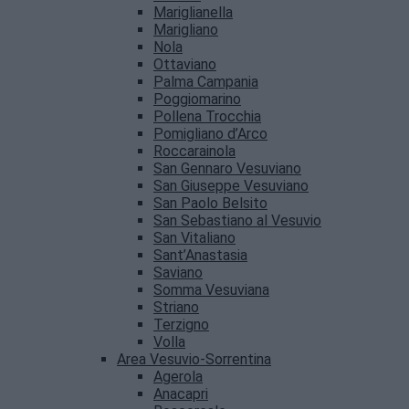
Mariglianella
Marigliano
Nola
Ottaviano
Palma Campania
Poggiomarino
Pollena Trocchia
Pomigliano d’Arco
Roccarainola
San Gennaro Vesuviano
San Giuseppe Vesuviano
San Paolo Belsito
San Sebastiano al Vesuvio
San Vitaliano
Sant’Anastasia
Saviano
Somma Vesuviana
Striano
Terzigno
Volla
Area Vesuvio-Sorrentina
Agerola
Anacapri