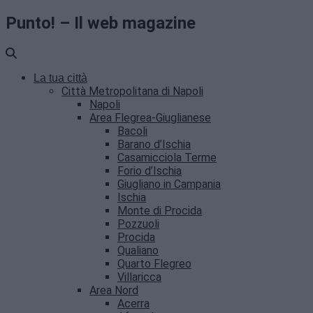
Punto! – Il web magazine
La tua città
Città Metropolitana di Napoli
Napoli
Area Flegrea-Giuglianese
Bacoli
Barano d’Ischia
Casamicciola Terme
Forio d’Ischia
Giugliano in Campania
Ischia
Monte di Procida
Pozzuoli
Procida
Qualiano
Quarto Flegreo
Villaricca
Area Nord
Acerra