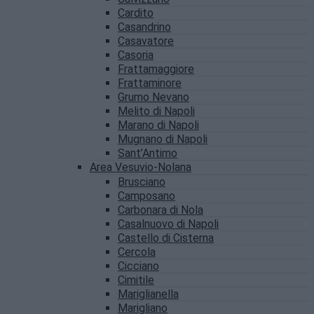
Cardito
Casandrino
Casavatore
Casoria
Frattamaggiore
Frattaminore
Grumo Nevano
Melito di Napoli
Marano di Napoli
Mugnano di Napoli
Sant’Antimo
Area Vesuvio-Nolana
Brusciano
Camposano
Carbonara di Nola
Casalnuovo di Napoli
Castello di Cisterna
Cercola
Cicciano
Cimitile
Mariglianella
Marigliano