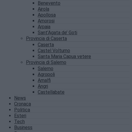
Benevento
Airola
Apollosa
Amorosi
Arpaia
Sant’Agata de’ Goti
Provincia di Caserta
Caserta
Castel Volturno
Santa Maria Capua vetere
Provincia di Salerno
Salerno
Agropoli
Amalfi
Angri
Castellabate
News
Cronaca
Politica
Esteri
Tech
Business