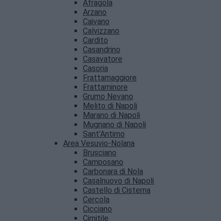
Afragola
Arzano
Caivano
Calvizzano
Cardito
Casandrino
Casavatore
Casoria
Frattamaggiore
Frattaminore
Grumo Nevano
Melito di Napoli
Marano di Napoli
Mugnano di Napoli
Sant’Antimo
Area Vesuvio-Nolana
Brusciano
Camposano
Carbonara di Nola
Casalnuovo di Napoli
Castello di Cisterna
Cercola
Cicciano
Cimitile