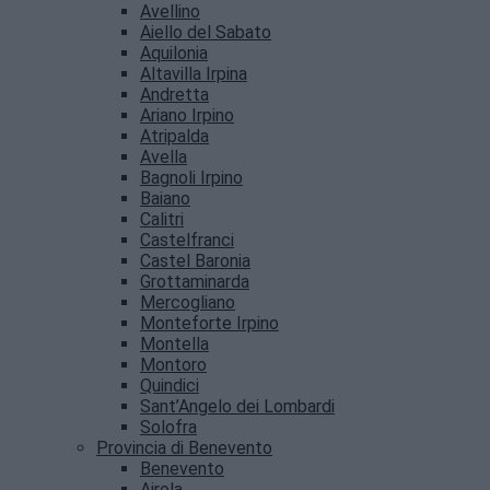
Avellino
Aiello del Sabato
Aquilonia
Altavilla Irpina
Andretta
Ariano Irpino
Atripalda
Avella
Bagnoli Irpino
Baiano
Calitri
Castelfranci
Castel Baronia
Grottaminarda
Mercogliano
Monteforte Irpino
Montella
Montoro
Quindici
Sant’Angelo dei Lombardi
Solofra
Provincia di Benevento
Benevento
Airola