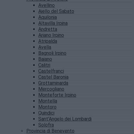
Avellino
Aiello del Sabato
Aquilonia
Altavilla Irpina
Andretta
Ariano Irpino
Atripalda
Avella
Bagnoli Irpino
Baiano
Calitri
Castelfranci
Castel Baronia
Grottaminarda
Mercogliano
Monteforte Irpino
Montella
Montoro
Quindici
Sant’Angelo dei Lombardi
Solofra
Provincia di Benevento