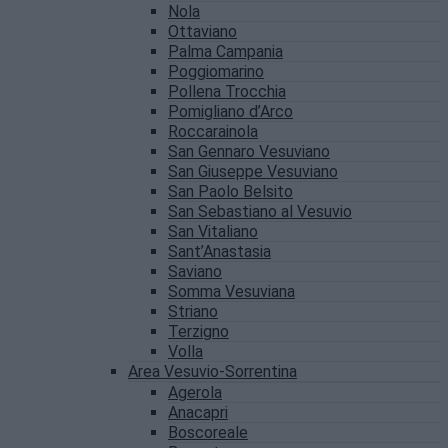
Nola
Ottaviano
Palma Campania
Poggiomarino
Pollena Trocchia
Pomigliano d’Arco
Roccarainola
San Gennaro Vesuviano
San Giuseppe Vesuviano
San Paolo Belsito
San Sebastiano al Vesuvio
San Vitaliano
Sant’Anastasia
Saviano
Somma Vesuviana
Striano
Terzigno
Volla
Area Vesuvio-Sorrentina
Agerola
Anacapri
Boscoreale