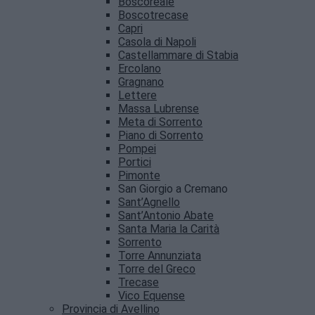
Boscoreale
Boscotrecase
Capri
Casola di Napoli
Castellammare di Stabia
Ercolano
Gragnano
Lettere
Massa Lubrense
Meta di Sorrento
Piano di Sorrento
Pompei
Portici
Pimonte
San Giorgio a Cremano
Sant’Agnello
Sant’Antonio Abate
Santa Maria la Carità
Sorrento
Torre Annunziata
Torre del Greco
Trecase
Vico Equense
Provincia di Avellino