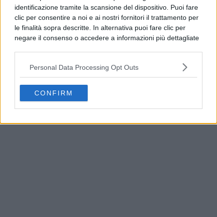
identificazione tramite la scansione del dispositivo. Puoi fare
clic per consentire a noi e ai nostri fornitori il trattamento per
le finalità sopra descritte. In alternativa puoi fare clic per
negare il consenso o accedere a informazioni più dettagliate
e modificare le tue preferenze prima di acconsentire.
Si rende noto che alcuni trattamenti dei dati personali
Personal Data Processing Opt Outs
possono non richiedere il tuo consenso, ma hai il diritto di
opporti a tale trattamento. Le tue preferenze si
applicheranno solo a questo sito web. Puoi modificare le tue
CONFIRM
Napoli, Ditto: “Trasporti estivi da potenziare entro
preferenze in qualsiasi momento ritornando su questo sito o
il 2027”
consultando la nostra
informativa sulla riservatezza
.