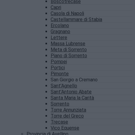
Boscotrecase
Capri
Casola di Napoli
Castellammare di Stabia
Ercolano
Gragnano
Lettere
Massa Lubrense
Meta di Sorrento
Piano di Sorrento
Pompei
Portici
Pimonte
San Giorgio a Cremano
Sant’Agnello
Sant’Antonio Abate
Santa Maria la Carità
Sorrento
Torre Annunziata
Torre del Greco
Trecase
Vico Equense
Provincia di Avellino