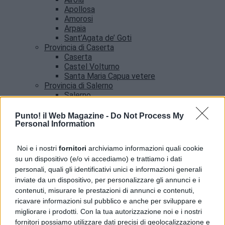
Apollosa
Amorosi
Arpaia
Sant’Agata de’ Goti
Provincia di Caserta
Caserta
Castel Volturno
Santa Maria Capua vetere
Provincia di Salerno
Salerno
Agropoli
Amalfi
Punto! il Web Magazine -
Do Not Process My
Angri
Personal Information
Castellabate
News
Noi e i nostri
fornitori
archiviamo informazioni quali cookie
su un dispositivo (e/o vi accediamo) e trattiamo i dati
Procida, truffa a un’anziana e si nasconde tra i
personali, quali gli identificativi unici e informazioni generali
turisti: arrestato
inviate da un dispositivo, per personalizzare gli annunci e i
contenuti, misurare le prestazioni di annunci e contenuti,
ricavare informazioni sul pubblico e anche per sviluppare e
migliorare i prodotti. Con la tua autorizzazione noi e i nostri
fornitori possiamo utilizzare dati precisi di geolocalizzazione e