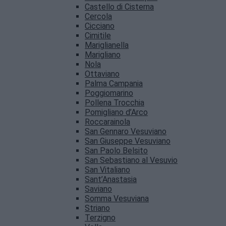
Castello di Cisterna
Cercola
Cicciano
Cimitile
Mariglianella
Marigliano
Nola
Ottaviano
Palma Campania
Poggiomarino
Pollena Trocchia
Pomigliano d’Arco
Roccarainola
San Gennaro Vesuviano
San Giuseppe Vesuviano
San Paolo Belsito
San Sebastiano al Vesuvio
San Vitaliano
Sant’Anastasia
Saviano
Somma Vesuviana
Striano
Terzigno