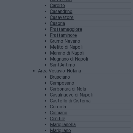
Cardito
Casandrino
Casavatore
Casoria
Frattamaggiore
Frattaminore
Grumo Nevano
Melito di Napoli
Marano di Napoli
Mugnano di Napoli
Sant’Antimo
Area Vesuvio-Nolana
Brusciano
Camposano
Carbonara di Nola
Casalnuovo di Napoli
Castello di Cisterna
Cercola
Cicciano
Cimitile
Mariglianella
Marigliano