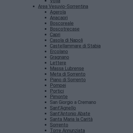
Volla
Area Vesuvio-Sorrentina
Agerola
Anacapri
Boscoreale
Boscotrecase
Capri
Casola di Napoli
Castellammare di Stabia
Ercolano
Gragnano
Lettere
Massa Lubrense
Meta di Sorrento
Piano di Sorrento
Pompei
Portici
Pimonte
San Giorgio a Cremano
Sant’Agnello
Sant’Antonio Abate
Santa Maria la Carità
Sorrento
Torre Annunziata