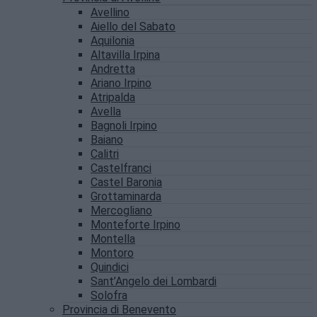
Avellino
Aiello del Sabato
Aquilonia
Altavilla Irpina
Andretta
Ariano Irpino
Atripalda
Avella
Bagnoli Irpino
Baiano
Calitri
Castelfranci
Castel Baronia
Grottaminarda
Mercogliano
Monteforte Irpino
Montella
Montoro
Quindici
Sant’Angelo dei Lombardi
Solofra
Provincia di Benevento