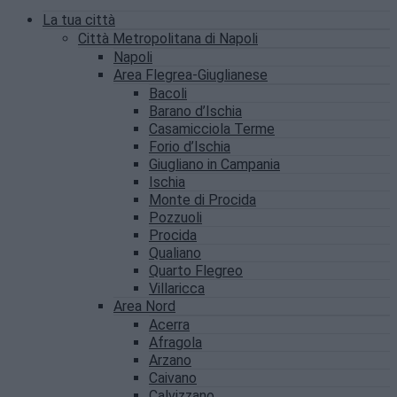
La tua città
Città Metropolitana di Napoli
Napoli
Area Flegrea-Giuglianese
Bacoli
Barano d’Ischia
Casamicciola Terme
Forio d’Ischia
Giugliano in Campania
Ischia
Monte di Procida
Pozzuoli
Procida
Qualiano
Quarto Flegreo
Villaricca
Area Nord
Acerra
Afragola
Arzano
Caivano
Calvizzano