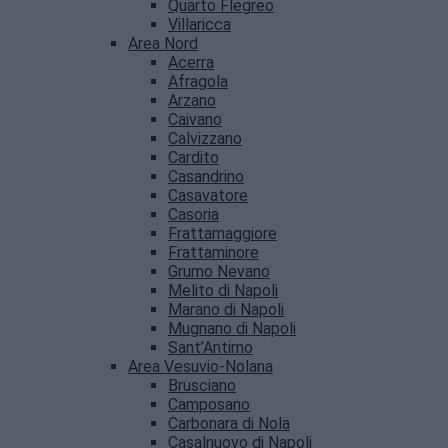
Quarto Flegreo
Villaricca
Area Nord
Acerra
Afragola
Arzano
Caivano
Calvizzano
Cardito
Casandrino
Casavatore
Casoria
Frattamaggiore
Frattaminore
Grumo Nevano
Melito di Napoli
Marano di Napoli
Mugnano di Napoli
Sant’Antimo
Area Vesuvio-Nolana
Brusciano
Camposano
Carbonara di Nola
Casalnuovo di Napoli