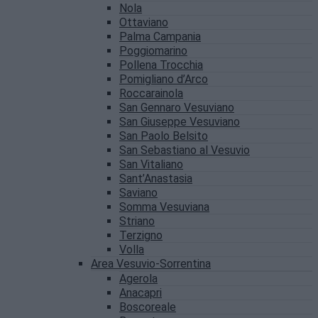
Nola
Ottaviano
Palma Campania
Poggiomarino
Pollena Trocchia
Pomigliano d’Arco
Roccarainola
San Gennaro Vesuviano
San Giuseppe Vesuviano
San Paolo Belsito
San Sebastiano al Vesuvio
San Vitaliano
Sant’Anastasia
Saviano
Somma Vesuviana
Striano
Terzigno
Volla
Area Vesuvio-Sorrentina
Agerola
Anacapri
Boscoreale