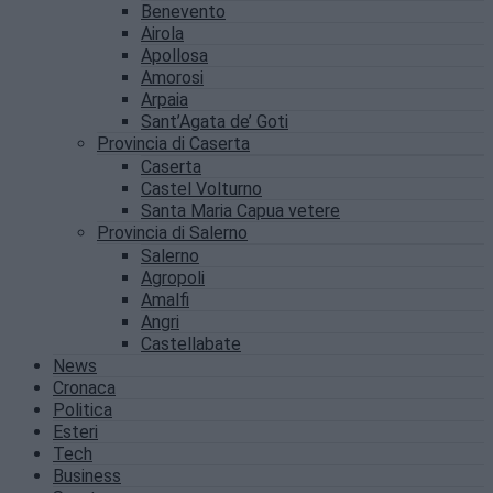
Benevento
Airola
Apollosa
Amorosi
Arpaia
Sant’Agata de’ Goti
Provincia di Caserta
Caserta
Castel Volturno
Santa Maria Capua vetere
Provincia di Salerno
Salerno
Agropoli
Amalfi
Angri
Castellabate
News
Cronaca
Politica
Esteri
Tech
Business