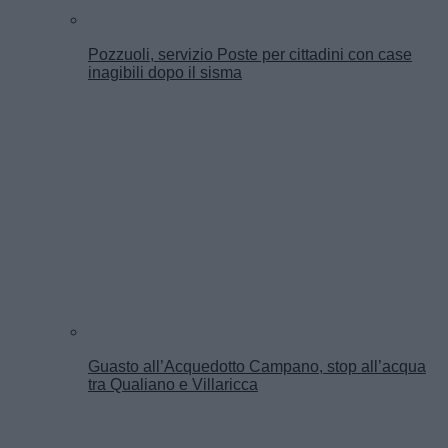
Pozzuoli, servizio Poste per cittadini con case
inagibili dopo il sisma
Guasto all’Acquedotto Campano, stop all’acqua
tra Qualiano e Villaricca