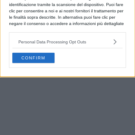
identificazione tramite la scansione del dispositivo. Puoi fare
clic per consentire a noi e ai nostri fornitori il trattamento per
le finalità sopra descritte. In alternativa puoi fare clic per
negare il consenso o accedere a informazioni più dettagliate
e modificare le tue preferenze prima di acconsentire.
Si rende noto che alcuni trattamenti dei dati personali
Personal Data Processing Opt Outs
possono non richiedere il tuo consenso, ma hai il diritto di
opporti a tale trattamento. Le tue preferenze si
applicheranno solo a questo sito web. Puoi modificare le tue
America’s Cup, Casamicciola espone le prime
CONFIRM
preferenze in qualsiasi momento ritornando su questo sito o
bandiere ufficiali
consultando la nostra
informativa sulla riservatezza
.