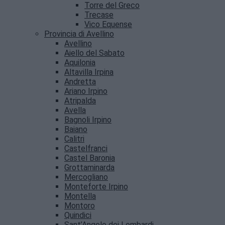
Torre del Greco
Trecase
Vico Equense
Provincia di Avellino
Avellino
Aiello del Sabato
Aquilonia
Altavilla Irpina
Andretta
Ariano Irpino
Atripalda
Avella
Bagnoli Irpino
Baiano
Calitri
Castelfranci
Castel Baronia
Grottaminarda
Mercogliano
Monteforte Irpino
Montella
Montoro
Quindici
Sant’Angelo dei Lombardi