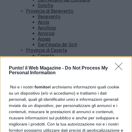
Solofra
Provincia di Benevento
Benevento
Airola
Apollosa
Amorosi
Arpaia
Sant’Agata de’ Goti
Provincia di Caserta
Caserta
Castel Volturno
Santa Maria Capua vetere
Punto! il Web Magazine -
Do Not Process My
Provincia di Salerno
Personal Information
Salerno
Agropoli
Noi e i nostri
fornitori
archiviamo informazioni quali cookie
Amalfi
su un dispositivo (e/o vi accediamo) e trattiamo i dati
Angri
personali, quali gli identificativi unici e informazioni generali
Castellabate
inviate da un dispositivo, per personalizzare gli annunci e i
News
contenuti, misurare le prestazioni di annunci e contenuti,
ricavare informazioni sul pubblico e anche per sviluppare e
migliorare i prodotti. Con la tua autorizzazione noi e i nostri
fornitori possiamo utilizzare dati precisi di geolocalizzazione e