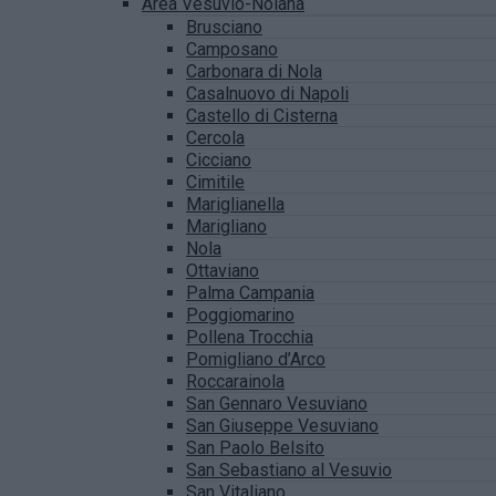
Area Vesuvio-Nolana
Brusciano
Camposano
Carbonara di Nola
Casalnuovo di Napoli
Castello di Cisterna
Cercola
Cicciano
Cimitile
Mariglianella
Marigliano
Nola
Ottaviano
Palma Campania
Poggiomarino
Pollena Trocchia
Pomigliano d’Arco
Roccarainola
San Gennaro Vesuviano
San Giuseppe Vesuviano
San Paolo Belsito
San Sebastiano al Vesuvio
San Vitaliano