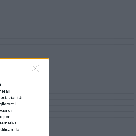
i
nerali
restazioni di
liorare i
cisi di
ic per
lternativa
dificare le