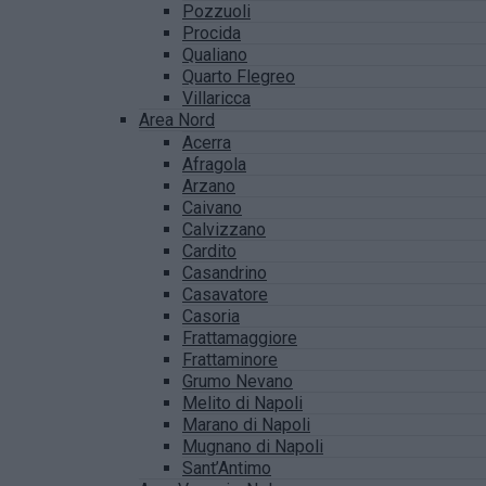
Pozzuoli
Procida
Qualiano
Quarto Flegreo
Villaricca
Area Nord
Acerra
Afragola
Arzano
Caivano
Calvizzano
Cardito
Casandrino
Casavatore
Casoria
Frattamaggiore
Frattaminore
Grumo Nevano
Melito di Napoli
Marano di Napoli
Mugnano di Napoli
Sant’Antimo