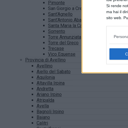
Pimonte
Si rende not
San Giorgio a Cremano
ma hai il di
Sant’Agnello
sito web. Pu
Sant’Antonio Abate
consultando
Santa Maria la Carità
Sorrento
Persona
Torre Annunziata
Torre del Greco
Trecase
Vico Equense
Provincia di Avellino
Avellino
Aiello del Sabato
Aquilonia
Altavilla Irpina
Andretta
Ariano Irpino
Atripalda
Avella
Bagnoli Irpino
Baiano
Calitri