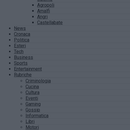
Agropoli
Amalfi
Angri
Castellabate
News
Cronaca
Politica
Esteri
Tech
Business
Sports
Entertainment
Rubriche
Criminologia
Cucina
Cultura
Eventi
Gaming
Gossip
Informatica
Libri
Motori