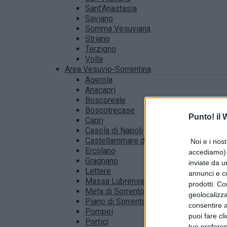
Sant’Anastasia
Saviano
Somma Vesuviana
Striano
Terzigno
Volla
Area Vesuvio-Sorrentina
Agerola
Anacapri
Boscoreale
Boscotrecase
Punto! il
Capri
Casola di Napoli
Castellammare di Stabia
Noi e i nost
Ercolano
accediamo) e
Gragnano
inviate da u
Lettere
annunci e co
Massa Lubrense
prodotti. Co
Meta di Sorrento
geolocalizza
Piano di Sorrento
consentire a 
Pompei
puoi fare cl
Portici
tue prefere