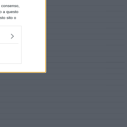
uo consenso,
lo a questo
sto sito o