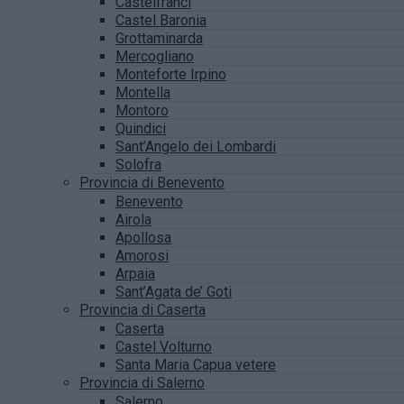
Castelfranci
Castel Baronia
Grottaminarda
Mercogliano
Monteforte Irpino
Montella
Montoro
Quindici
Sant’Angelo dei Lombardi
Solofra
Provincia di Benevento
Benevento
Airola
Apollosa
Amorosi
Arpaia
Sant’Agata de’ Goti
Provincia di Caserta
Caserta
Castel Volturno
Santa Maria Capua vetere
Provincia di Salerno
Salerno