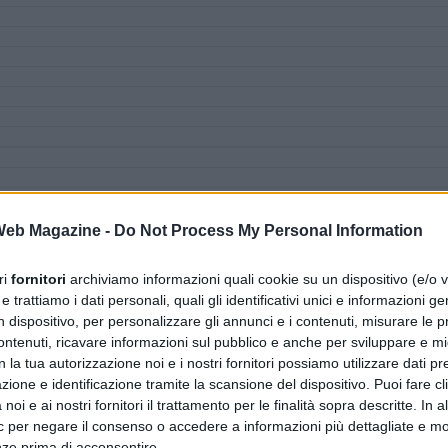
 Web Magazine -
Do Not Process My Personal Information
ri
fornitori
archiviamo informazioni quali cookie su un dispositivo (e/o v
 trattiamo i dati personali, quali gli identificativi unici e informazioni ge
n dispositivo, per personalizzare gli annunci e i contenuti, misurare le p
ntenuti, ricavare informazioni sul pubblico e anche per sviluppare e mig
n la tua autorizzazione noi e i nostri fornitori possiamo utilizzare dati pre
zione e identificazione tramite la scansione del dispositivo. Puoi fare cl
noi e ai nostri fornitori il trattamento per le finalità sopra descritte. In a
ic per negare il consenso o accedere a informazioni più dettagliate e mo
nze prima di acconsentire.