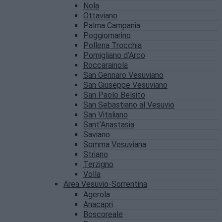
Nola
Ottaviano
Palma Campania
Poggiomarino
Pollena Trocchia
Pomigliano d’Arco
Roccarainola
San Gennaro Vesuviano
San Giuseppe Vesuviano
San Paolo Belsito
San Sebastiano al Vesuvio
San Vitaliano
Sant’Anastasia
Saviano
Somma Vesuviana
Striano
Terzigno
Volla
Area Vesuvio-Sorrentina
Agerola
Anacapri
Boscoreale