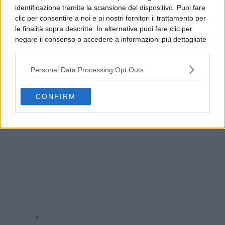
identificazione tramite la scansione del dispositivo. Puoi fare
clic per consentire a noi e ai nostri fornitori il trattamento per
le finalità sopra descritte. In alternativa puoi fare clic per
negare il consenso o accedere a informazioni più dettagliate
e modificare le tue preferenze prima di acconsentire.
Si rende noto che alcuni trattamenti dei dati personali
Personal Data Processing Opt Outs
possono non richiedere il tuo consenso, ma hai il diritto di
Pozzuoli, servizio Poste per cittadini con case
opporti a tale trattamento. Le tue preferenze si
inagibili dopo il sisma
applicheranno solo a questo sito web. Puoi modificare le tue
CONFIRM
preferenze in qualsiasi momento ritornando su questo sito o
consultando la nostra
informativa sulla riservatezza
.