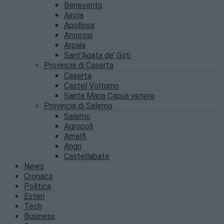
Benevento
Airola
Apollosa
Amorosi
Arpaia
Sant’Agata de’ Goti
Provincia di Caserta
Caserta
Castel Volturno
Santa Maria Capua vetere
Provincia di Salerno
Salerno
Agropoli
Amalfi
Angri
Castellabate
News
Cronaca
Politica
Esteri
Tech
Business