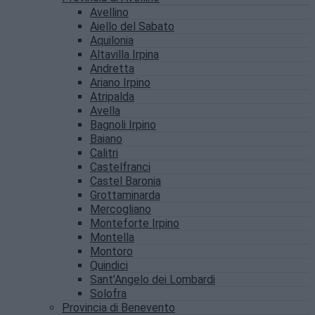
Avellino
Aiello del Sabato
Aquilonia
Altavilla Irpina
Andretta
Ariano Irpino
Atripalda
Avella
Bagnoli Irpino
Baiano
Calitri
Castelfranci
Castel Baronia
Grottaminarda
Mercogliano
Monteforte Irpino
Montella
Montoro
Quindici
Sant’Angelo dei Lombardi
Solofra
Provincia di Benevento