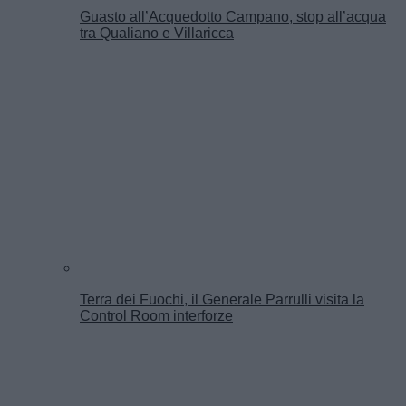
Guasto all’Acquedotto Campano, stop all’acqua
tra Qualiano e Villaricca
Terra dei Fuochi, il Generale Parrulli visita la
Control Room interforze