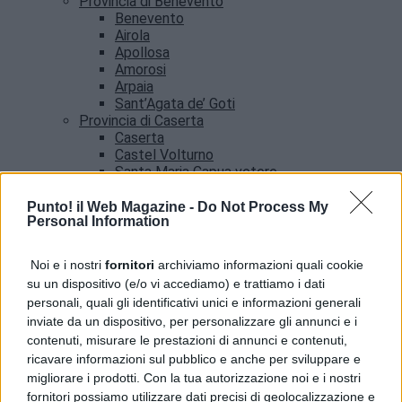
Provincia di Benevento
Benevento
Airola
Apollosa
Amorosi
Arpaia
Sant’Agata de’ Goti
Provincia di Caserta
Caserta
Castel Volturno
Santa Maria Capua vetere
Provincia di Salerno
Salerno
Punto! il Web Magazine -
Do Not Process My
Personal Information
Agropoli
Amalfi
Angri
Noi e i nostri
fornitori
archiviamo informazioni quali cookie
Castellabate
su un dispositivo (e/o vi accediamo) e trattiamo i dati
News
personali, quali gli identificativi unici e informazioni generali
inviate da un dispositivo, per personalizzare gli annunci e i
contenuti, misurare le prestazioni di annunci e contenuti,
ricavare informazioni sul pubblico e anche per sviluppare e
migliorare i prodotti. Con la tua autorizzazione noi e i nostri
fornitori possiamo utilizzare dati precisi di geolocalizzazione e