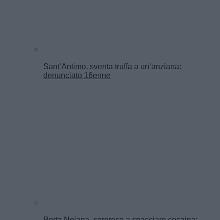
Sant’Antimo, sventa truffa a un’anziana:
denunciato 16enne
Porta Nolana, sorpreso a spacciare cocaina: