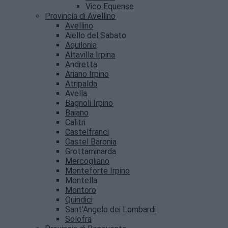
Vico Equense
Provincia di Avellino
Avellino
Aiello del Sabato
Aquilonia
Altavilla Irpina
Andretta
Ariano Irpino
Atripalda
Avella
Bagnoli Irpino
Baiano
Calitri
Castelfranci
Castel Baronia
Grottaminarda
Mercogliano
Monteforte Irpino
Montella
Montoro
Quindici
Sant’Angelo dei Lombardi
Solofra