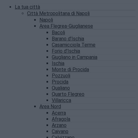
La tua città
Città Metropolitana di Napoli
Napoli
Area Flegrea-Giuglianese
Bacoli
Barano d’Ischia
Casamicciola Terme
Forio d’Ischia
Giugliano in Campania
Ischia
Monte di Procida
Pozzuoli
Procida
Qualiano
Quarto Flegreo
Villaricca
Area Nord
Acerra
Afragola
Arzano
Caivano
Calvizzano