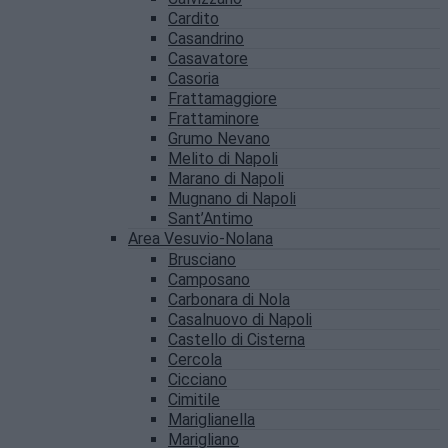
Cardito
Casandrino
Casavatore
Casoria
Frattamaggiore
Frattaminore
Grumo Nevano
Melito di Napoli
Marano di Napoli
Mugnano di Napoli
Sant’Antimo
Area Vesuvio-Nolana
Brusciano
Camposano
Carbonara di Nola
Casalnuovo di Napoli
Castello di Cisterna
Cercola
Cicciano
Cimitile
Mariglianella
Marigliano