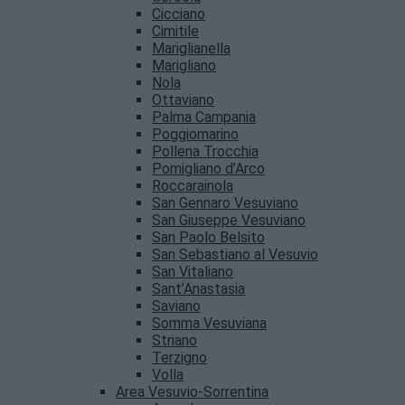
Cicciano
Cimitile
Mariglianella
Marigliano
Nola
Ottaviano
Palma Campania
Poggiomarino
Pollena Trocchia
Pomigliano d’Arco
Roccarainola
San Gennaro Vesuviano
San Giuseppe Vesuviano
San Paolo Belsito
San Sebastiano al Vesuvio
San Vitaliano
Sant’Anastasia
Saviano
Somma Vesuviana
Striano
Terzigno
Volla
Area Vesuvio-Sorrentina