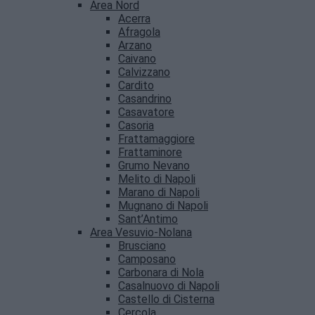
Area Nord
Acerra
Afragola
Arzano
Caivano
Calvizzano
Cardito
Casandrino
Casavatore
Casoria
Frattamaggiore
Frattaminore
Grumo Nevano
Melito di Napoli
Marano di Napoli
Mugnano di Napoli
Sant’Antimo
Area Vesuvio-Nolana
Brusciano
Camposano
Carbonara di Nola
Casalnuovo di Napoli
Castello di Cisterna
Cercola