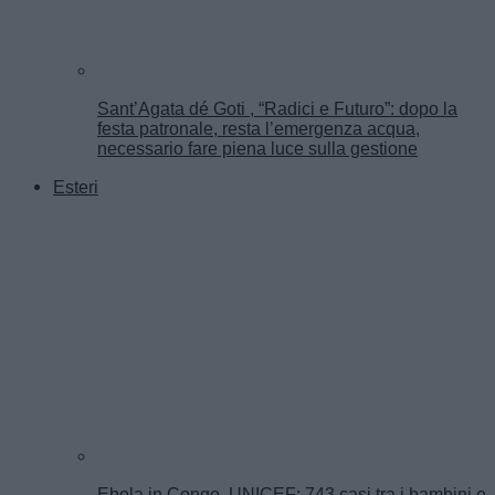
Sant’Agata dé Goti , “Radici e Futuro”: dopo la
festa patronale, resta l’emergenza acqua,
necessario fare piena luce sulla gestione
Esteri
Ebola in Congo, UNICEF: 743 casi tra i bambini e