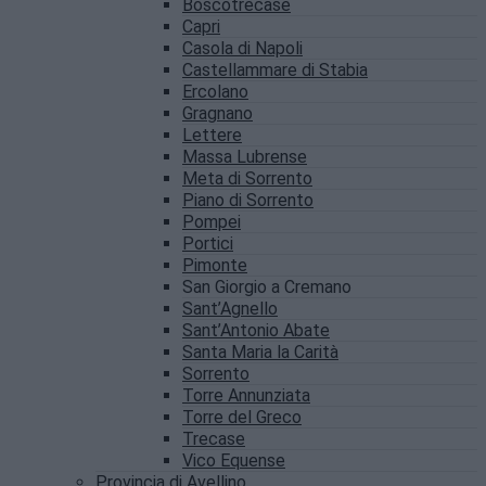
Boscotrecase
Capri
Casola di Napoli
Castellammare di Stabia
Ercolano
Gragnano
Lettere
Massa Lubrense
Meta di Sorrento
Piano di Sorrento
Pompei
Portici
Pimonte
San Giorgio a Cremano
Sant’Agnello
Sant’Antonio Abate
Santa Maria la Carità
Sorrento
Torre Annunziata
Torre del Greco
Trecase
Vico Equense
Provincia di Avellino