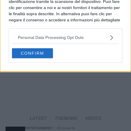
identificazione tramite la scansione del dispositivo. Puoi fare
clic per consentire a noi e ai nostri fornitori il trattamento per
le finalità sopra descritte. In alternativa puoi fare clic per
negare il consenso o accedere a informazioni più dettagliate
e modificare le tue preferenze prima di acconsentire.
Si rende noto che alcuni trattamenti dei dati personali
Personal Data Processing Opt Outs
possono non richiedere il tuo consenso, ma hai il diritto di
opporti a tale trattamento. Le tue preferenze si
applicheranno solo a questo sito web. Puoi modificare le tue
CONFIRM
preferenze in qualsiasi momento ritornando su questo sito o
consultando la nostra
informativa sulla riservatezza
.
LATEST
TRENDING
VIDEOS
ENTERTAINMENT
33 minuti fa