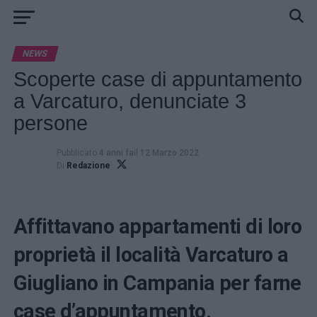
NEWS
Scoperte case di appuntamento
a Varcaturo, denunciate 3
persone
Pubblicato
4 anni fa
il
12 Marzo 2022
Di
Redazione
Affittavano appartamenti di loro
proprietà il località Varcaturo a
Giugliano in Campania per farne
case d’appuntamento.