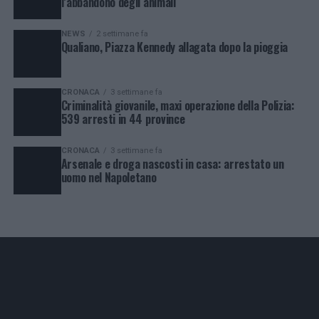
l’abbandono degli animali
NEWS
2 settimane fa
Qualiano, Piazza Kennedy allagata dopo la pioggia
CRONACA
3 settimane fa
Criminalità giovanile, maxi operazione della Polizia:
539 arresti in 44 province
CRONACA
3 settimane fa
Arsenale e droga nascosti in casa: arrestato un
uomo nel Napoletano