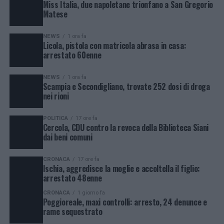
Miss Italia, due napoletane trionfano a San Gregorio
Matese
NEWS
1 ora fa
Licola, pistola con matricola abrasa in casa:
arrestato 60enne
NEWS
1 ora fa
Scampia e Secondigliano, trovate 252 dosi di droga
nei rioni
POLITICA
17 ore fa
Cercola, CDU contro la revoca della Biblioteca Siani
dai beni comuni
CRONACA
17 ore fa
Ischia, aggredisce la moglie e accoltella il figlio:
arrestato 48enne
CRONACA
1 giorno fa
Poggioreale, maxi controlli: arresto, 24 denunce e
rame sequestrato