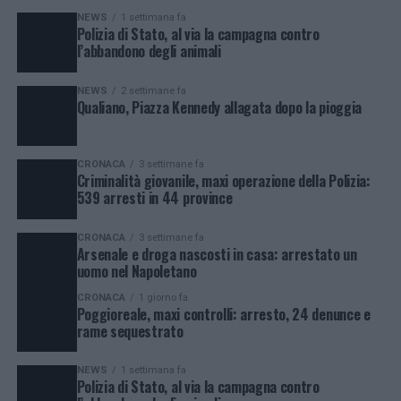
NEWS
1 settimana fa
Polizia di Stato, al via la campagna contro
l’abbandono degli animali
NEWS
2 settimane fa
Qualiano, Piazza Kennedy allagata dopo la pioggia
CRONACA
3 settimane fa
Criminalità giovanile, maxi operazione della Polizia:
539 arresti in 44 province
CRONACA
3 settimane fa
Arsenale e droga nascosti in casa: arrestato un
uomo nel Napoletano
CRONACA
1 giorno fa
Poggioreale, maxi controlli: arresto, 24 denunce e
rame sequestrato
NEWS
1 settimana fa
Polizia di Stato, al via la campagna contro