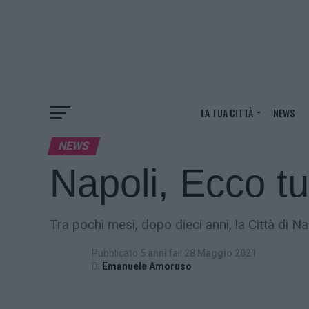
LA TUA CITTÀ
NEWS
NEWS
Napoli, Ecco tu
Tra pochi mesi, dopo dieci anni, la Città di 
Pubblicato
5 anni fa
il
28 Maggio 2021
Di
Emanuele Amoruso