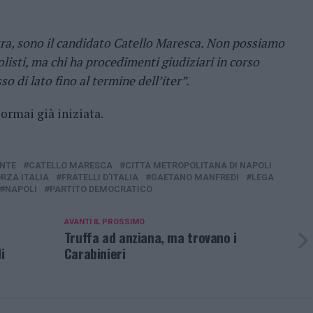
ra, sono il candidato Catello Maresca. Non possiamo
listi, ma chi ha procedimenti giudiziari in corso
di lato fino al termine dell’iter”.
ormai già iniziata.
NTE
CATELLO MARESCA
CITTÀ METROPOLITANA DI NAPOLI
RZA ITALIA
FRATELLI D'ITALIA
GAETANO MANFREDI
LEGA
NAPOLI
PARTITO DEMOCRATICO
AVANTI IL ​​PROSSIMO
Truffa ad anziana, ma trovano i
i
Carabinieri