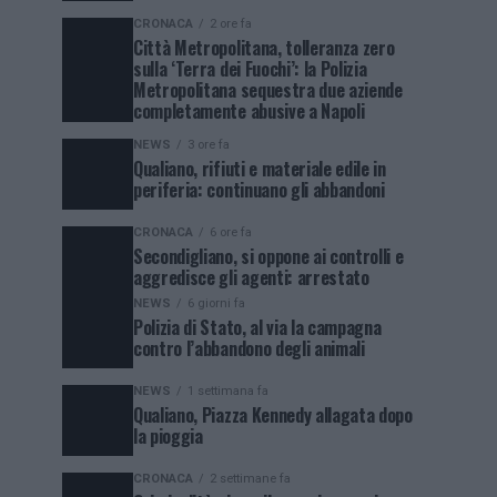
CRONACA
2 ore fa
Città Metropolitana, tolleranza zero
sulla ‘Terra dei Fuochi’: la Polizia
Metropolitana sequestra due aziende
completamente abusive a Napoli
NEWS
3 ore fa
Qualiano, rifiuti e materiale edile in
periferia: continuano gli abbandoni
CRONACA
6 ore fa
Secondigliano, si oppone ai controlli e
aggredisce gli agenti: arrestato
NEWS
6 giorni fa
Polizia di Stato, al via la campagna
contro l’abbandono degli animali
NEWS
1 settimana fa
Qualiano, Piazza Kennedy allagata dopo
la pioggia
CRONACA
2 settimane fa