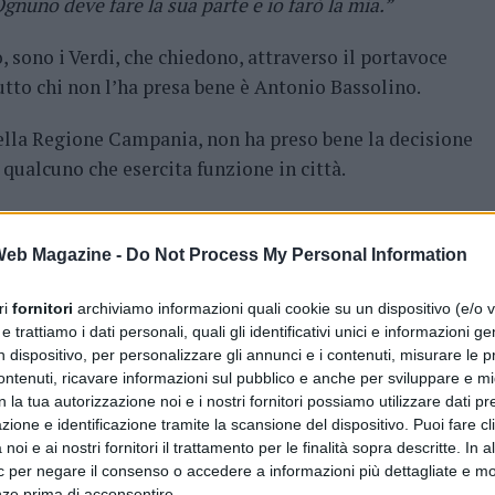
Ognuno deve fare la sua parte e io farò la mia.”
, sono i Verdi, che chiedono, attraverso il portavoce
utto chi non l’ha presa bene è Antonio Bassolino.
della Regione Campania, non ha preso bene la decisione
 qualcuno che esercita funzione in città.
ché, come molti sapranno, aveva già annunciato la sua
rante la trasmissione “Barba e Capelli” su Radio CRC ha
 Web Magazine -
Do Not Process My Personal Information
ri
fornitori
archiviamo informazioni quali cookie su un dispositivo (e/o v
oletani. Molti dirigenti del Pd, il partito che ho
 trattiamo i dati personali, quali gli identificativi unici e informazioni ge
n dispositivo, per personalizzare gli annunci e i contenuti, misurare le p
ato fiducia. Non hanno neanche voluto e saputo gioire
ntenuti, ricavare informazioni sul pubblico e anche per sviluppare e mig
luzione dopo assoluzione. Le persone sanno che so fare il
n la tua autorizzazione noi e i nostri fornitori possiamo utilizzare dati pre
iere. Tra poco sarò ad Agnano, ieri sono stato al Vomero,
zione e identificazione tramite la scansione del dispositivo. Puoi fare cl
nni. Andrò via per via. E parlerò con i cittadini, ascolterò
noi e ai nostri fornitori il trattamento per le finalità sopra descritte. In a
ic per negare il consenso o accedere a informazioni più dettagliate e mo
nze prima di acconsentire.