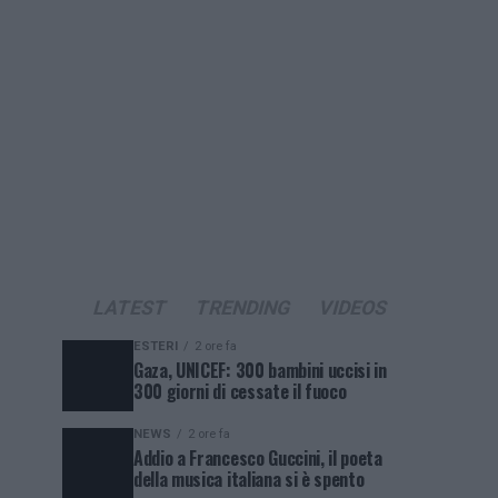
LATEST
TRENDING
VIDEOS
ESTERI
2 ore fa
Gaza, UNICEF: 300 bambini uccisi in
300 giorni di cessate il fuoco
NEWS
2 ore fa
Addio a Francesco Guccini, il poeta
della musica italiana si è spento