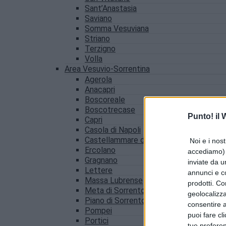
Sant’Anastasia
Saviano
Somma Vesuviana
Striano
Terzigno
Volla
Area Vesuvio-Sorrentina
Agerola
Anacapri
Boscoreale
Boscotrecase
Punto! il
Capri
Casola di Napoli
Castellammare di Stabia
Noi e i nost
Ercolano
accediamo) e
Gragnano
inviate da u
Lettere
annunci e co
Massa Lubrense
prodotti. Co
Meta di Sorrento
geolocalizza
Piano di Sorrento
consentire a 
Pompei
puoi fare cl
Portici
tue prefere