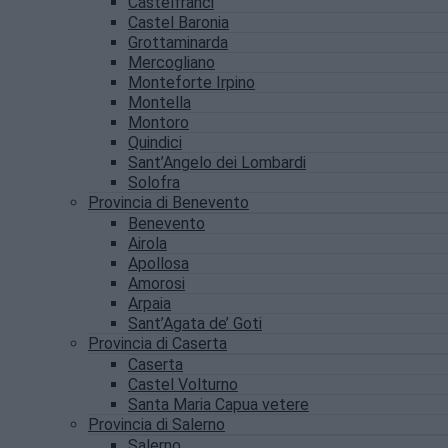
Castelfranci
Castel Baronia
Grottaminarda
Mercogliano
Monteforte Irpino
Montella
Montoro
Quindici
Sant’Angelo dei Lombardi
Solofra
Provincia di Benevento
Benevento
Airola
Apollosa
Amorosi
Arpaia
Sant’Agata de’ Goti
Provincia di Caserta
Caserta
Castel Volturno
Santa Maria Capua vetere
Provincia di Salerno
Salerno