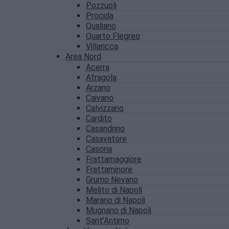
Pozzuoli
Procida
Qualiano
Quarto Flegreo
Villaricca
Area Nord
Acerra
Afragola
Arzano
Caivano
Calvizzano
Cardito
Casandrino
Casavatore
Casoria
Frattamaggiore
Frattaminore
Grumo Nevano
Melito di Napoli
Marano di Napoli
Mugnano di Napoli
Sant’Antimo