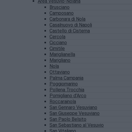
Area Vesuvio-Nolana
Brusciano
Camposano
Carbonara di Nola
Casalnuovo di Napoli
Castello di Cisterna
Cercola
Cicciano
Cimitile
Mariglianella
Marigliano
Nola
Ottaviano
Palma Campania
Poggiomarino
Pollena Trocchia
Pomigliano d’Arco
Roccarainola
San Gennaro Vesuviano
San Giuseppe Vesuviano
San Paolo Belsito
San Sebastiano al Vesuvio
San Vitaliano