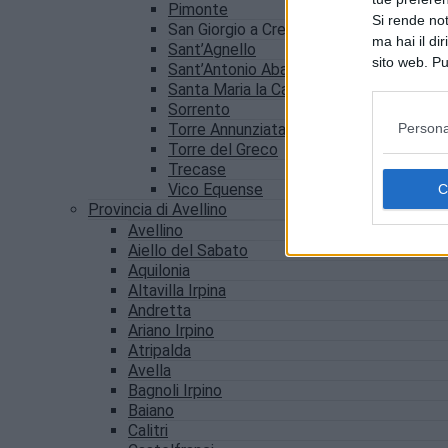
Pimonte
Si rende not
San Giorgio a Cremano
ma hai il di
Sant’Agnello
sito web. Pu
Sant’Antonio Abate
consultando
Santa Maria la Carità
Sorrento
Persona
Torre Annunziata
Torre del Greco
Trecase
Vico Equense
Provincia di Avellino
Avellino
Aiello del Sabato
Aquilonia
Altavilla Irpina
Andretta
Ariano Irpino
Atripalda
Avella
Bagnoli Irpino
Baiano
Calitri