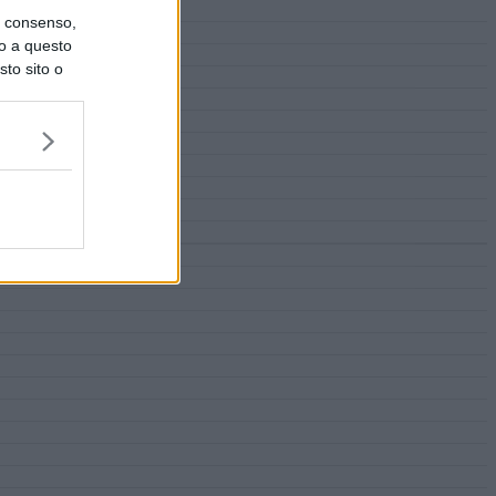
uo consenso,
lo a questo
sto sito o