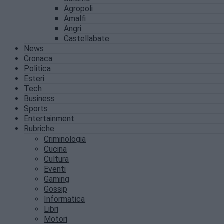
Agropoli
Amalfi
Angri
Castellabate
News
Cronaca
Politica
Esteri
Tech
Business
Sports
Entertainment
Rubriche
Criminologia
Cucina
Cultura
Eventi
Gaming
Gossip
Informatica
Libri
Motori