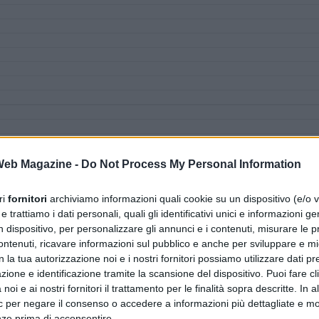
 Web Magazine -
Do Not Process My Personal Information
ri
fornitori
archiviamo informazioni quali cookie su un dispositivo (e/o v
 trattiamo i dati personali, quali gli identificativi unici e informazioni ge
n dispositivo, per personalizzare gli annunci e i contenuti, misurare le p
ntenuti, ricavare informazioni sul pubblico e anche per sviluppare e mig
n la tua autorizzazione noi e i nostri fornitori possiamo utilizzare dati pre
zione e identificazione tramite la scansione del dispositivo. Puoi fare cl
noi e ai nostri fornitori il trattamento per le finalità sopra descritte. In a
ic per negare il consenso o accedere a informazioni più dettagliate e mo
nze prima di acconsentire.