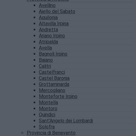
Avellino
Aiello del Sabato
Aquilonia
Altavilla Irpina
Andretta
Ariano Irpino
Atripalda
Avella
Bagnoli Irpino
Baiano
Calitri
Castelfranci
Castel Baronia
Grottaminarda
Mercogliano
Monteforte Irpino
Montella
Montoro
Quindici
Sant’Angelo dei Lombardi
Solofra
Provincia di Benevento