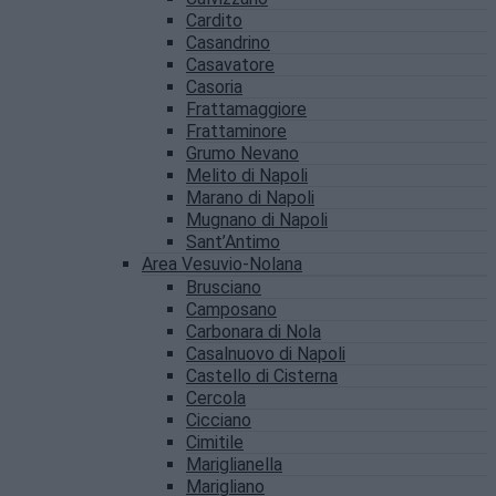
Cardito
Casandrino
Casavatore
Casoria
Frattamaggiore
Frattaminore
Grumo Nevano
Melito di Napoli
Marano di Napoli
Mugnano di Napoli
Sant’Antimo
Area Vesuvio-Nolana
Brusciano
Camposano
Carbonara di Nola
Casalnuovo di Napoli
Castello di Cisterna
Cercola
Cicciano
Cimitile
Mariglianella
Marigliano