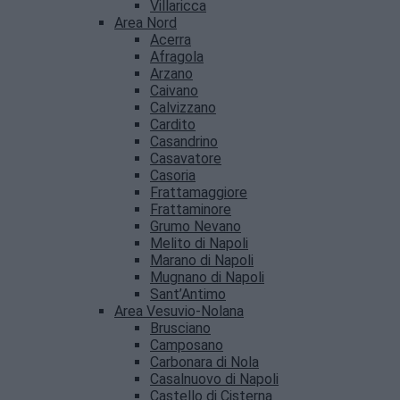
Villaricca
Area Nord
Acerra
Afragola
Arzano
Caivano
Calvizzano
Cardito
Casandrino
Casavatore
Casoria
Frattamaggiore
Frattaminore
Grumo Nevano
Melito di Napoli
Marano di Napoli
Mugnano di Napoli
Sant’Antimo
Area Vesuvio-Nolana
Brusciano
Camposano
Carbonara di Nola
Casalnuovo di Napoli
Castello di Cisterna