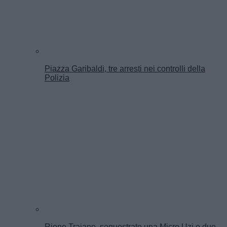
Piazza Garibaldi, tre arresti nei controlli della
Polizia
Rione Traiano, sequestrate una Micro Uzi e due