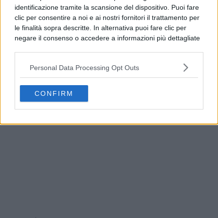
identificazione tramite la scansione del dispositivo. Puoi fare
clic per consentire a noi e ai nostri fornitori il trattamento per
le finalità sopra descritte. In alternativa puoi fare clic per
negare il consenso o accedere a informazioni più dettagliate
e modificare le tue preferenze prima di acconsentire.
Si rende noto che alcuni trattamenti dei dati personali
Personal Data Processing Opt Outs
possono non richiedere il tuo consenso, ma hai il diritto di
opporti a tale trattamento. Le tue preferenze si
Pozzuoli, servizio Poste per cittadini con case
applicheranno solo a questo sito web. Puoi modificare le tue
inagibili dopo il sisma
CONFIRM
preferenze in qualsiasi momento ritornando su questo sito o
consultando la nostra
informativa sulla riservatezza
.