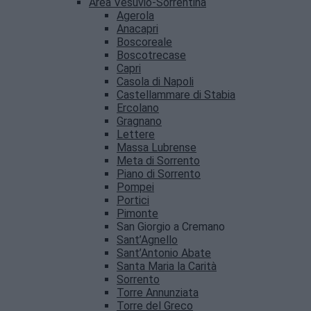
Area Vesuvio-Sorrentina
Agerola
Anacapri
Boscoreale
Boscotrecase
Capri
Casola di Napoli
Castellammare di Stabia
Ercolano
Gragnano
Lettere
Massa Lubrense
Meta di Sorrento
Piano di Sorrento
Pompei
Portici
Pimonte
San Giorgio a Cremano
Sant’Agnello
Sant’Antonio Abate
Santa Maria la Carità
Sorrento
Torre Annunziata
Torre del Greco