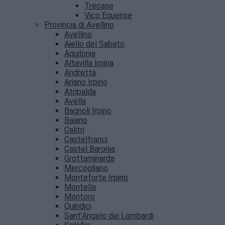
Trecase
Vico Equense
Provincia di Avellino
Avellino
Aiello del Sabato
Aquilonia
Altavilla Irpina
Andretta
Ariano Irpino
Atripalda
Avella
Bagnoli Irpino
Baiano
Calitri
Castelfranci
Castel Baronia
Grottaminarda
Mercogliano
Monteforte Irpino
Montella
Montoro
Quindici
Sant’Angelo dei Lombardi