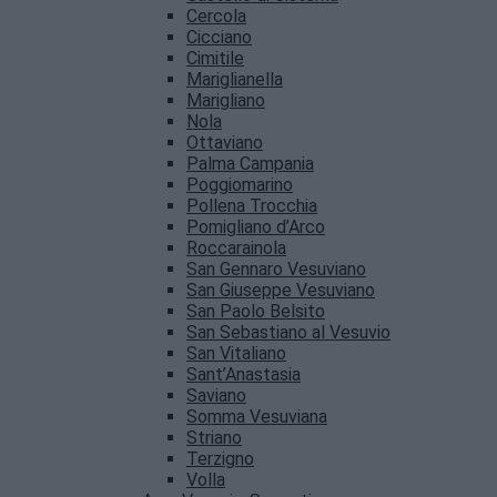
Cercola
Cicciano
Cimitile
Mariglianella
Marigliano
Nola
Ottaviano
Palma Campania
Poggiomarino
Pollena Trocchia
Pomigliano d’Arco
Roccarainola
San Gennaro Vesuviano
San Giuseppe Vesuviano
San Paolo Belsito
San Sebastiano al Vesuvio
San Vitaliano
Sant’Anastasia
Saviano
Somma Vesuviana
Striano
Terzigno
Volla