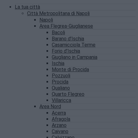
La tua città
Città Metropolitana di Napoli
Napoli
Area Flegrea-Giuglianese
Bacoli
Barano d’Ischia
Casamicciola Terme
Forio d’Ischia
Giugliano in Campania
Ischia
Monte di Procida
Pozzuoli
Procida
Qualiano
Quarto Flegreo
Villaricca
Area Nord
Acerra
Afragola
Arzano
Caivano
Calvizzano