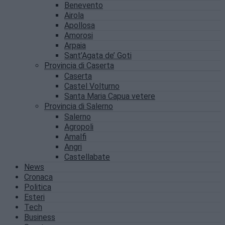
Benevento
Airola
Apollosa
Amorosi
Arpaia
Sant’Agata de’ Goti
Provincia di Caserta
Caserta
Castel Volturno
Santa Maria Capua vetere
Provincia di Salerno
Salerno
Agropoli
Amalfi
Angri
Castellabate
News
Cronaca
Politica
Esteri
Tech
Business