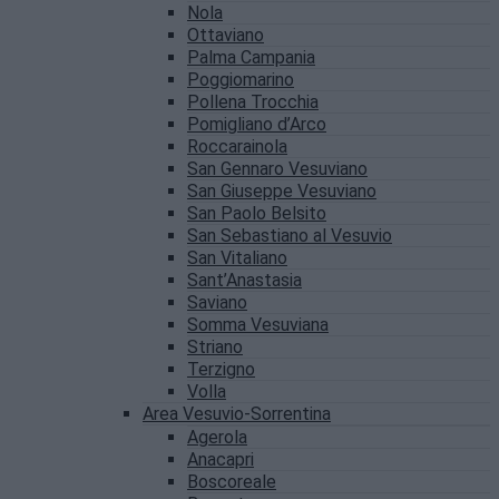
Nola
Ottaviano
Palma Campania
Poggiomarino
Pollena Trocchia
Pomigliano d’Arco
Roccarainola
San Gennaro Vesuviano
San Giuseppe Vesuviano
San Paolo Belsito
San Sebastiano al Vesuvio
San Vitaliano
Sant’Anastasia
Saviano
Somma Vesuviana
Striano
Terzigno
Volla
Area Vesuvio-Sorrentina
Agerola
Anacapri
Boscoreale