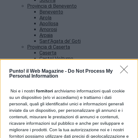
Solofra
Provincia di Benevento
Benevento
Airola
Apollosa
Amorosi
Arpaia
Sant’Agata de’ Goti
Provincia di Caserta
Caserta
Castel Volturno
Santa Maria Capua vetere
Provincia di Salerno
Punto! il Web Magazine -
Do Not Process My
Personal Information
Salerno
Agropoli
Amalfi
Noi e i nostri
fornitori
archiviamo informazioni quali cookie
Angri
su un dispositivo (e/o vi accediamo) e trattiamo i dati
Castellabate
personali, quali gli identificativi unici e informazioni generali
News
inviate da un dispositivo, per personalizzare gli annunci e i
contenuti, misurare le prestazioni di annunci e contenuti,
ricavare informazioni sul pubblico e anche per sviluppare e
migliorare i prodotti. Con la tua autorizzazione noi e i nostri
fornitori possiamo utilizzare dati precisi di geolocalizzazione e