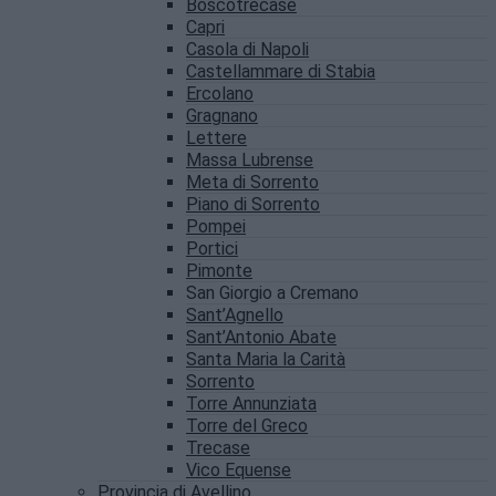
Boscotrecase
Capri
Casola di Napoli
Castellammare di Stabia
Ercolano
Gragnano
Lettere
Massa Lubrense
Meta di Sorrento
Piano di Sorrento
Pompei
Portici
Pimonte
San Giorgio a Cremano
Sant’Agnello
Sant’Antonio Abate
Santa Maria la Carità
Sorrento
Torre Annunziata
Torre del Greco
Trecase
Vico Equense
Provincia di Avellino