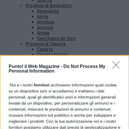
Solofra
Provincia di Benevento
Benevento
Airola
Apollosa
Amorosi
Arpaia
Sant’Agata de’ Goti
Provincia di Caserta
Caserta
Castel Volturno
Santa Maria Capua vetere
Provincia di Salerno
Punto! il Web Magazine -
Do Not Process My
Personal Information
Salerno
Agropoli
Amalfi
Noi e i nostri
fornitori
archiviamo informazioni quali cookie
Angri
su un dispositivo (e/o vi accediamo) e trattiamo i dati
Castellabate
personali, quali gli identificativi unici e informazioni generali
News
inviate da un dispositivo, per personalizzare gli annunci e i
contenuti, misurare le prestazioni di annunci e contenuti,
ricavare informazioni sul pubblico e anche per sviluppare e
migliorare i prodotti. Con la tua autorizzazione noi e i nostri
fornitori possiamo utilizzare dati precisi di geolocalizzazione e