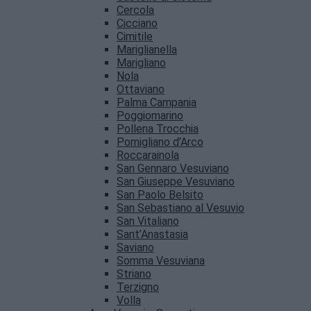
Cercola
Cicciano
Cimitile
Mariglianella
Marigliano
Nola
Ottaviano
Palma Campania
Poggiomarino
Pollena Trocchia
Pomigliano d’Arco
Roccarainola
San Gennaro Vesuviano
San Giuseppe Vesuviano
San Paolo Belsito
San Sebastiano al Vesuvio
San Vitaliano
Sant’Anastasia
Saviano
Somma Vesuviana
Striano
Terzigno
Volla