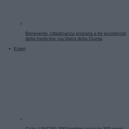
Benevento, cittadinanza onoraria a tre eccellenze
della medicina: via libera della Giunta
Esteri
Gaza, UNICEF: 300 bambini uccisi in 300 giorni