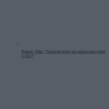
Napoli, Ditto: “Trasporti estivi da potenziare entro
il 2027”