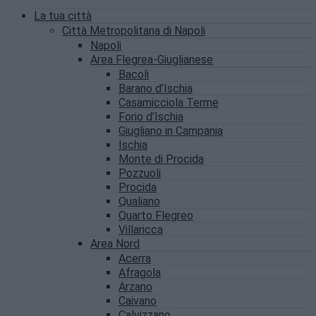
La tua città
Città Metropolitana di Napoli
Napoli
Area Flegrea-Giuglianese
Bacoli
Barano d’Ischia
Casamicciola Terme
Forio d’Ischia
Giugliano in Campania
Ischia
Monte di Procida
Pozzuoli
Procida
Qualiano
Quarto Flegreo
Villaricca
Area Nord
Acerra
Afragola
Arzano
Caivano
Calvizzano