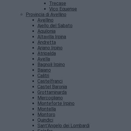
Trecase
Vico Equense
Provincia di Avellino
Avellino
Aiello del Sabato
Aquilonia
Altavilla Irpina
Andretta
Ariano Irpino
Atripalda
Avella
Bagnoli Irpino
Baiano
Calitri
Castelfranci
Castel Baronia
Grottaminarda
Mercogliano
Monteforte Irpino
Montella
Montoro
Quindici
Sant’Angelo dei Lombardi