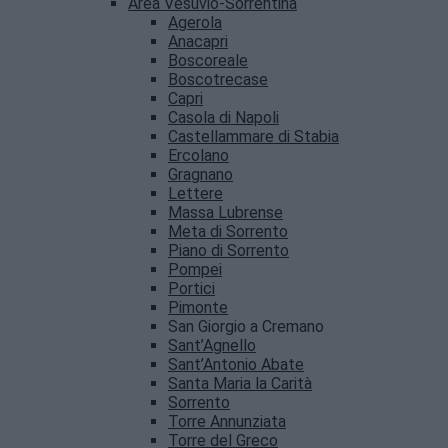
Area Vesuvio-Sorrentina
Agerola
Anacapri
Boscoreale
Boscotrecase
Capri
Casola di Napoli
Castellammare di Stabia
Ercolano
Gragnano
Lettere
Massa Lubrense
Meta di Sorrento
Piano di Sorrento
Pompei
Portici
Pimonte
San Giorgio a Cremano
Sant’Agnello
Sant’Antonio Abate
Santa Maria la Carità
Sorrento
Torre Annunziata
Torre del Greco