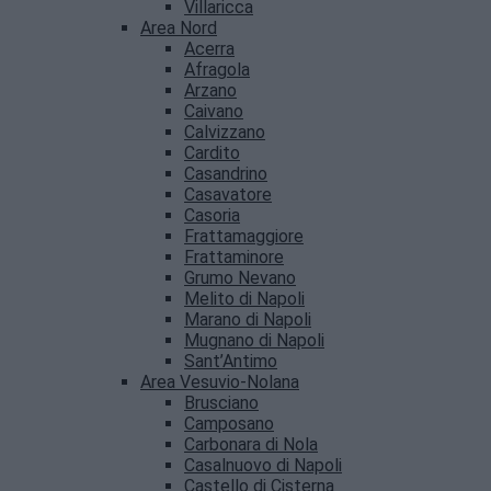
Villaricca
Area Nord
Acerra
Afragola
Arzano
Caivano
Calvizzano
Cardito
Casandrino
Casavatore
Casoria
Frattamaggiore
Frattaminore
Grumo Nevano
Melito di Napoli
Marano di Napoli
Mugnano di Napoli
Sant’Antimo
Area Vesuvio-Nolana
Brusciano
Camposano
Carbonara di Nola
Casalnuovo di Napoli
Castello di Cisterna