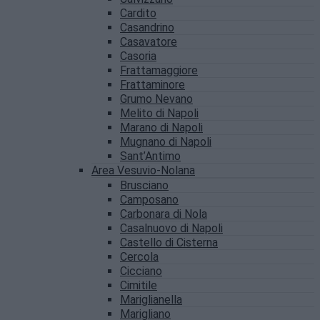
Cardito
Casandrino
Casavatore
Casoria
Frattamaggiore
Frattaminore
Grumo Nevano
Melito di Napoli
Marano di Napoli
Mugnano di Napoli
Sant’Antimo
Area Vesuvio-Nolana
Brusciano
Camposano
Carbonara di Nola
Casalnuovo di Napoli
Castello di Cisterna
Cercola
Cicciano
Cimitile
Mariglianella
Marigliano