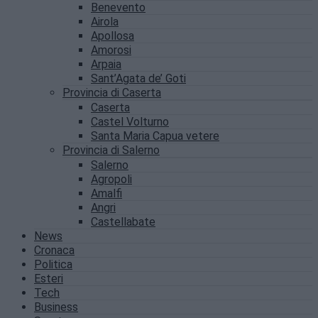
Benevento
Airola
Apollosa
Amorosi
Arpaia
Sant’Agata de’ Goti
Provincia di Caserta
Caserta
Castel Volturno
Santa Maria Capua vetere
Provincia di Salerno
Salerno
Agropoli
Amalfi
Angri
Castellabate
News
Cronaca
Politica
Esteri
Tech
Business