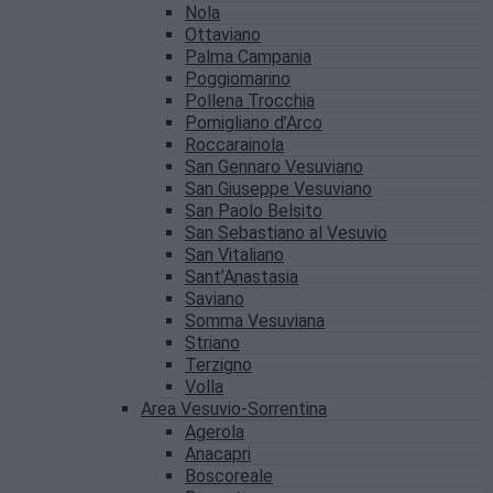
Nola
Ottaviano
Palma Campania
Poggiomarino
Pollena Trocchia
Pomigliano d’Arco
Roccarainola
San Gennaro Vesuviano
San Giuseppe Vesuviano
San Paolo Belsito
San Sebastiano al Vesuvio
San Vitaliano
Sant’Anastasia
Saviano
Somma Vesuviana
Striano
Terzigno
Volla
Area Vesuvio-Sorrentina
Agerola
Anacapri
Boscoreale