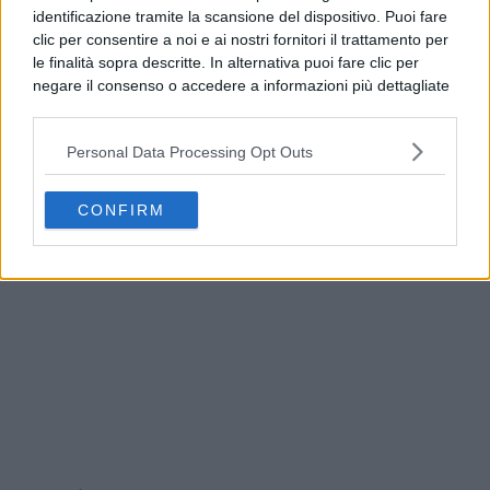
identificazione tramite la scansione del dispositivo. Puoi fare
clic per consentire a noi e ai nostri fornitori il trattamento per
le finalità sopra descritte. In alternativa puoi fare clic per
negare il consenso o accedere a informazioni più dettagliate
e modificare le tue preferenze prima di acconsentire.
Si rende noto che alcuni trattamenti dei dati personali
Personal Data Processing Opt Outs
possono non richiedere il tuo consenso, ma hai il diritto di
opporti a tale trattamento. Le tue preferenze si
Addio a Francesco Guccini, il poeta della musica
applicheranno solo a questo sito web. Puoi modificare le tue
italiana si è spento
CONFIRM
preferenze in qualsiasi momento ritornando su questo sito o
consultando la nostra
informativa sulla riservatezza
.