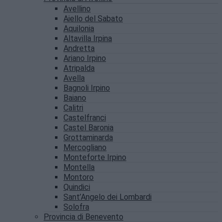
Avellino
Aiello del Sabato
Aquilonia
Altavilla Irpina
Andretta
Ariano Irpino
Atripalda
Avella
Bagnoli Irpino
Baiano
Calitri
Castelfranci
Castel Baronia
Grottaminarda
Mercogliano
Monteforte Irpino
Montella
Montoro
Quindici
Sant’Angelo dei Lombardi
Solofra
Provincia di Benevento