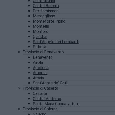
Castelfranci
Castel Baronia
Grottaminarda
Mercogliano
Monteforte Irpino
Montella
Montoro
Quindici
Sant’Angelo dei Lombardi
Solofra
Provincia di Benevento
Benevento
Airola
Apollosa
Amorosi
Arpaia
Sant’Agata de’ Goti
Provincia di Caserta
Caserta
Castel Volturno
Santa Maria Capua vetere
Provincia di Salerno
Salerno