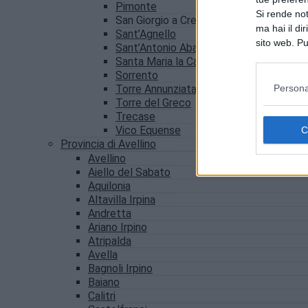
Pimonte
Si rende not
San Giorgio a Cremano
ma hai il di
Sant’Agnello
sito web. Pu
Sant’Antonio Abate
consultando
Santa Maria la Carità
Sorrento
Persona
Torre Annunziata
Torre del Greco
Trecase
Vico Equense
Provincia di Avellino
Avellino
Aiello del Sabato
Aquilonia
Altavilla Irpina
Andretta
Ariano Irpino
Atripalda
Avella
Bagnoli Irpino
Baiano
Calitri