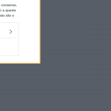
uo consenso,
lo a questo
sto sito o