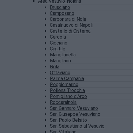
Area Vesuvio-Nolana
Brusciano
Camposano
Carbonara di Nola
Casalnuovo di Napoli
Castello di Cisterna
Cercola
Cicciano
Cimitile
Mariglianella
Marigliano
Nola
Ottaviano
Palma Campania
Poggiomarino
Pollena Trocchia
Pomigliano d’Arco
Roccarainola
San Gennaro Vesuviano
San Giuseppe Vesuviano
San Paolo Belsito
San Sebastiano al Vesuvio
San Vitaliano