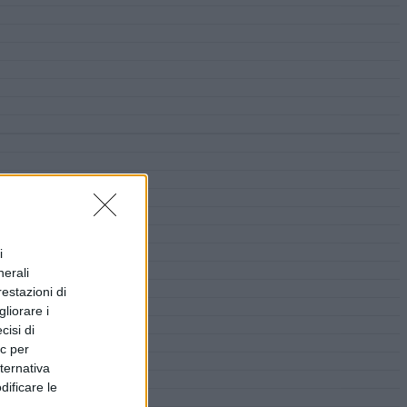
i
nerali
restazioni di
liorare i
cisi di
ic per
lternativa
dificare le