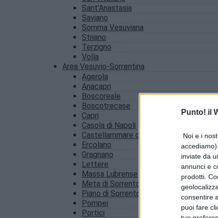
Sant’Anastasia
Saviano
Somma Vesuviana
Striano
Terzigno
Volla
Area Vesuvio-Sorrentina
Agerola
Anacapri
Boscoreale
Boscotrecase
Punto! il
Capri
Casola di Napoli
Castellammare di Stabia
Noi e i nost
Ercolano
accediamo) e
Gragnano
inviate da u
Lettere
annunci e co
Massa Lubrense
prodotti. Co
Meta di Sorrento
geolocalizza
Piano di Sorrento
consentire a 
Pompei
puoi fare cl
Portici
tue prefere