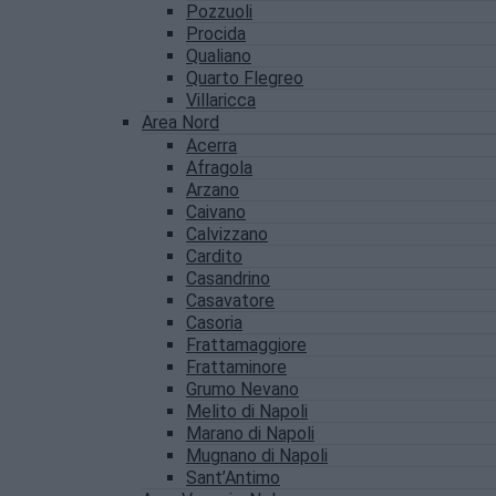
Pozzuoli
Procida
Qualiano
Quarto Flegreo
Villaricca
Area Nord
Acerra
Afragola
Arzano
Caivano
Calvizzano
Cardito
Casandrino
Casavatore
Casoria
Frattamaggiore
Frattaminore
Grumo Nevano
Melito di Napoli
Marano di Napoli
Mugnano di Napoli
Sant’Antimo