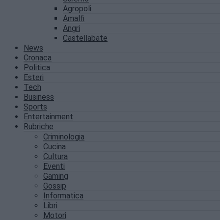
Agropoli
Amalfi
Angri
Castellabate
News
Cronaca
Politica
Esteri
Tech
Business
Sports
Entertainment
Rubriche
Criminologia
Cucina
Cultura
Eventi
Gaming
Gossip
Informatica
Libri
Motori