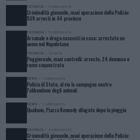
CRONACA
3 settimane fa
Criminalità giovanile, maxi operazione della Polizia:
539 arresti in 44 province
CRONACA
3 settimane fa
Arsenale e droga nascosti in casa: arrestato un
uomo nel Napoletano
CRONACA
16 ore fa
Poggioreale, maxi controlli: arresto, 24 denunce e
rame sequestrato
NEWS
1 settimana fa
Polizia di Stato, al via la campagna contro
l’abbandono degli animali
NEWS
2 settimane fa
Qualiano, Piazza Kennedy allagata dopo la pioggia
CRONACA
3 settimane fa
Criminalità giovanile, maxi operazione della Polizia: