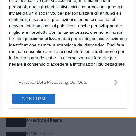
su un dispositivo (e/o vi accediamo) e trattiamo i dati
personali, quali gli identificativi unici e informazioni generali
inviate da un dispositivo, per personalizzare gli annunci e i
contenuti, misurare le prestazioni di annunci e contenuti,
ricavare informazioni sul pubblico e anche per sviluppare e
migliorare i prodotti. Con la tua autorizzazione noi e i nostri
fornitori possiamo utilizzare dati precisi di geolocalizzazione e
identificazione tramite la scansione del dispositivo. Puoi fare
clic per consentire a noi e ai nostri fornitori il trattamento per
le finalità sopra descritte. In alternativa puoi fare clic per
negare il consenso o accedere a informazioni più dettagliate
e modificare le tue preferenze prima di acconsentire.
LATEST
TRENDING
VIDEOS
Si rende noto che alcuni trattamenti dei dati personali
Personal Data Processing Opt Outs
possono non richiedere il tuo consenso, ma hai il diritto di
POLITICA
7 ore fa
Cercola, CDU contro la revoca della Biblioteca Siani
opporti a tale trattamento. Le tue preferenze si
dai beni comuni
applicheranno solo a questo sito web. Puoi modificare le tue
CONFIRM
preferenze in qualsiasi momento ritornando su questo sito o
consultando la nostra
informativa sulla riservatezza
.
CRONACA
7 ore fa
Ischia, aggredisce la moglie e accoltella il figlio:
arrestato 48enne
ESTERI
8 ore fa