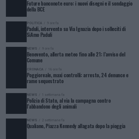
Future banconote euro: i nuovi disegni e il sondaggio
della BCE
POLITICA
9 ore fa
Paduli, intervento su Via Ignazia dopo i solleciti di
SiAmo Paduli
NEWS
9 ore fa
Benevento, allerta meteo fino alle 21: l’avviso del
Comune
CRONACA
16 ore fa
Poggioreale, maxi controlli: arresto, 24 denunce e
rame sequestrato
NEWS
1 settimana fa
Polizia di Stato, al via la campagna contro
l’abbandono degli animali
NEWS
2 settimane fa
Qualiano, Piazza Kennedy allagata dopo la pioggia