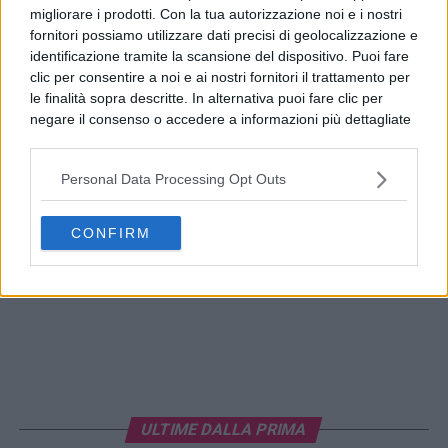
migliorare i prodotti. Con la tua autorizzazione noi e i nostri
fornitori possiamo utilizzare dati precisi di geolocalizzazione e
identificazione tramite la scansione del dispositivo. Puoi fare
clic per consentire a noi e ai nostri fornitori il trattamento per
le finalità sopra descritte. In alternativa puoi fare clic per
negare il consenso o accedere a informazioni più dettagliate
e modificare le tue preferenze prima di acconsentire.
Si rende noto che alcuni trattamenti dei dati personali
Personal Data Processing Opt Outs
possono non richiedere il tuo consenso, ma hai il diritto di
opporti a tale trattamento. Le tue preferenze si
applicheranno solo a questo sito web. Puoi modificare le tue
CONFIRM
preferenze in qualsiasi momento ritornando su questo sito o
consultando la nostra
informativa sulla riservatezza
.
ULTIME DALLA PRIMA