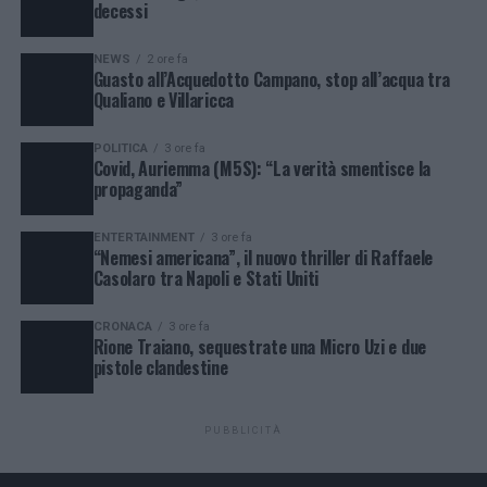
decessi
NEWS
2 ore fa
Guasto all’Acquedotto Campano, stop all’acqua tra
Qualiano e Villaricca
POLITICA
3 ore fa
Covid, Auriemma (M5S): “La verità smentisce la
propaganda”
ENTERTAINMENT
3 ore fa
“Nemesi americana”, il nuovo thriller di Raffaele
Casolaro tra Napoli e Stati Uniti
CRONACA
3 ore fa
Rione Traiano, sequestrate una Micro Uzi e due
pistole clandestine
PUBBLICITÀ