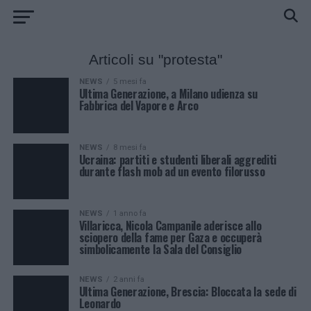
Articoli su "protesta"
NEWS
5 mesi fa
Ultima Generazione, a Milano udienza su
Fabbrica del Vapore e Arco
NEWS
8 mesi fa
Ucraina: partiti e studenti liberali aggrediti
durante flash mob ad un evento filorusso
NEWS
1 anno fa
Villaricca, Nicola Campanile aderisce allo
sciopero della fame per Gaza e occuperà
simbolicamente la Sala del Consiglio
NEWS
2 anni fa
Ultima Generazione, Brescia: Bloccata la sede di
Leonardo