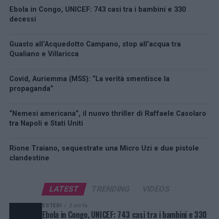
Ebola in Congo, UNICEF: 743 casi tra i bambini e 330
decessi
Guasto all’Acquedotto Campano, stop all’acqua tra
Qualiano e Villaricca
Covid, Auriemma (M5S): “La verità smentisce la
propaganda”
“Nemesi americana”, il nuovo thriller di Raffaele Casolaro
tra Napoli e Stati Uniti
Rione Traiano, sequestrate una Micro Uzi e due pistole
clandestine
LATEST
TRENDING
VIDEOS
ESTERI
2 ore fa
Ebola in Congo, UNICEF: 743 casi tra i bambini e 330