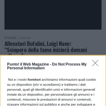
POLITICA
2 anni fa
Allevatori Bufalini, Luigi Nave:
“Sciopero della fame inizierà domani
a Roma”
Punto! il Web Magazine -
Do Not Process My
Personal Information
PAGINA 1 DI 3
1
2
3
Noi e i nostri
fornitori
archiviamo informazioni quali cookie
su un dispositivo (e/o vi accediamo) e trattiamo i dati
personali, quali gli identificativi unici e informazioni generali
PUBBLICITÀ
inviate da un dispositivo, per personalizzare gli annunci e i
contenuti, misurare le prestazioni di annunci e contenuti,
ricavare informazioni sul pubblico e anche per sviluppare e