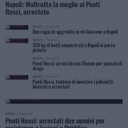
Napoli: Maltratta la moglie ai Ponti
Rossi, arrestato
NEWS
4 anni fa
Due ragazze aggredite in via Gussone a Napoli
NEWS
5 anni fa
320 kg di botti sequestrati a Napoli in parco
privato
NEWS
6 anni fa
Ponti Rossi: arrestato un 39enne per spaccio di
droga
NEWS
6 anni fa
Ponti Rossi, tentano di investire i poliziotti:
bloccati e arrestati
NEWS
6 anni fa
Ponti Rossi: arrestati due uomini per
resistenza e lesioni a Pubblico