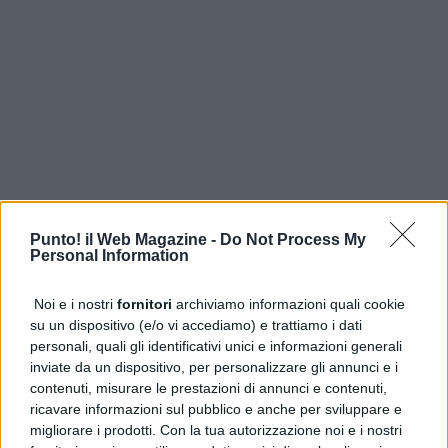
ULTIME DALLA PRIMA
Punto! il Web Magazine -
Do Not Process My
Personal Information
Cercola, CDU contro la revoca della Biblioteca Siani dai
beni comuni
Noi e i nostri
fornitori
archiviamo informazioni quali cookie
su un dispositivo (e/o vi accediamo) e trattiamo i dati
Ischia, aggredisce la moglie e accoltella il figlio: arrestato
personali, quali gli identificativi unici e informazioni generali
48enne
inviate da un dispositivo, per personalizzare gli annunci e i
contenuti, misurare le prestazioni di annunci e contenuti,
Future banconote euro: i nuovi disegni e il sondaggio
ricavare informazioni sul pubblico e anche per sviluppare e
della BCE
migliorare i prodotti. Con la tua autorizzazione noi e i nostri