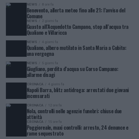
NEWS
8 ore fa
Benevento, allerta meteo fino alle 21: l’avviso del
Comune
NEWS
2 giorni fa
Guasto all’Acquedotto Campano, stop all’acqua tra
Qualiano e Villaricca
NEWS
4 giorni fa
Qualiano, albero mutilato in Santa Maria a Cubito:
una vergogna
NEWS
5 giorni fa
Giugliano, perdita d’acqua su Corso Campano:
allarme disagi
CRONACA
4 giorni fa
Napoli Barra, blitz antidroga: arrestati due giovani
incensurati
CRONACA
12 ore fa
Nola, controlli nelle agenzie funebri: chiuse due
attività
CRONACA
15 ore fa
Poggioreale, maxi controlli: arresto, 24 denunce e
rame sequestrato