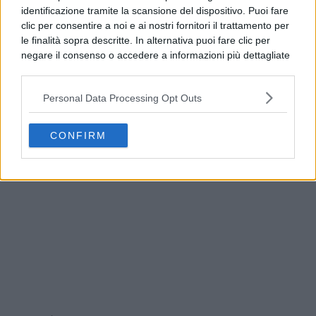
identificazione tramite la scansione del dispositivo. Puoi fare
clic per consentire a noi e ai nostri fornitori il trattamento per
le finalità sopra descritte. In alternativa puoi fare clic per
negare il consenso o accedere a informazioni più dettagliate
e modificare le tue preferenze prima di acconsentire.
Si rende noto che alcuni trattamenti dei dati personali
Personal Data Processing Opt Outs
possono non richiedere il tuo consenso, ma hai il diritto di
opporti a tale trattamento. Le tue preferenze si
Pozzuoli, servizio Poste per cittadini con case
applicheranno solo a questo sito web. Puoi modificare le tue
inagibili dopo il sisma
CONFIRM
preferenze in qualsiasi momento ritornando su questo sito o
consultando la nostra
informativa sulla riservatezza
.