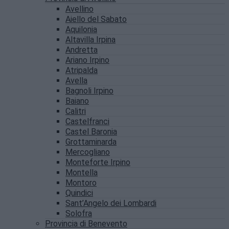
Avellino
Aiello del Sabato
Aquilonia
Altavilla Irpina
Andretta
Ariano Irpino
Atripalda
Avella
Bagnoli Irpino
Baiano
Calitri
Castelfranci
Castel Baronia
Grottaminarda
Mercogliano
Monteforte Irpino
Montella
Montoro
Quindici
Sant’Angelo dei Lombardi
Solofra
Provincia di Benevento