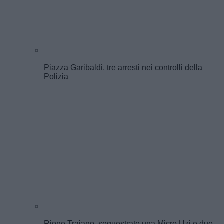
Piazza Garibaldi, tre arresti nei controlli della
Polizia
Rione Traiano, sequestrate una Micro Uzi e due