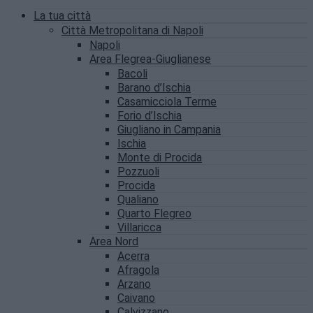
La tua città
Città Metropolitana di Napoli
Napoli
Area Flegrea-Giuglianese
Bacoli
Barano d’Ischia
Casamicciola Terme
Forio d’Ischia
Giugliano in Campania
Ischia
Monte di Procida
Pozzuoli
Procida
Qualiano
Quarto Flegreo
Villaricca
Area Nord
Acerra
Afragola
Arzano
Caivano
Calvizzano