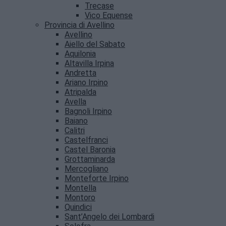
Trecase
Vico Equense
Provincia di Avellino
Avellino
Aiello del Sabato
Aquilonia
Altavilla Irpina
Andretta
Ariano Irpino
Atripalda
Avella
Bagnoli Irpino
Baiano
Calitri
Castelfranci
Castel Baronia
Grottaminarda
Mercogliano
Monteforte Irpino
Montella
Montoro
Quindici
Sant’Angelo dei Lombardi