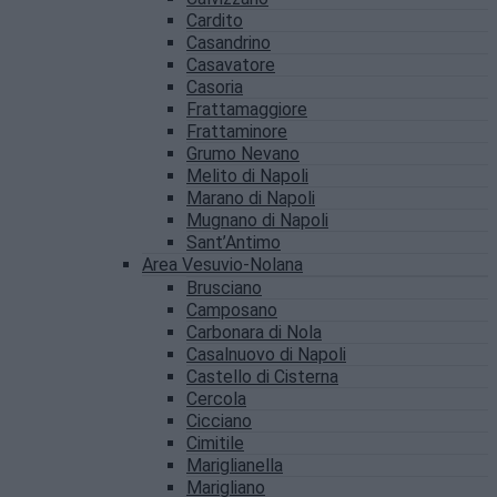
Cardito
Casandrino
Casavatore
Casoria
Frattamaggiore
Frattaminore
Grumo Nevano
Melito di Napoli
Marano di Napoli
Mugnano di Napoli
Sant’Antimo
Area Vesuvio-Nolana
Brusciano
Camposano
Carbonara di Nola
Casalnuovo di Napoli
Castello di Cisterna
Cercola
Cicciano
Cimitile
Mariglianella
Marigliano