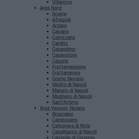
Villaricca
Area Nord
Acerra
Afragola
Arzano
Caivano
Calvizzano
Cardito
Casandrino
Casavatore
Casoria
Frattamaggiore
Frattaminore
Grumo Nevano
Melito di Napoli
Marano di Napoli
Mugnano di Napoli
Sant’Antimo
Area Vesuvio-Nolana
Brusciano
Camposano
Carbonara di Nola
Casalnuovo di Napoli
Castello di Cisterna