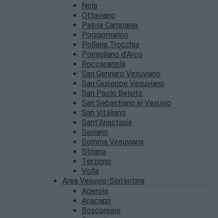
Nola
Ottaviano
Palma Campania
Poggiomarino
Pollena Trocchia
Pomigliano d’Arco
Roccarainola
San Gennaro Vesuviano
San Giuseppe Vesuviano
San Paolo Belsito
San Sebastiano al Vesuvio
San Vitaliano
Sant’Anastasia
Saviano
Somma Vesuviana
Striano
Terzigno
Volla
Area Vesuvio-Sorrentina
Agerola
Anacapri
Boscoreale