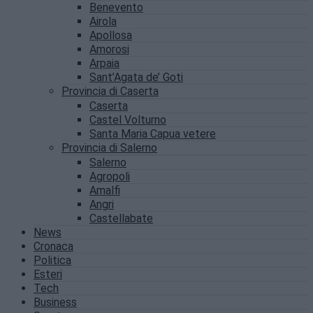
Benevento
Airola
Apollosa
Amorosi
Arpaia
Sant’Agata de’ Goti
Provincia di Caserta
Caserta
Castel Volturno
Santa Maria Capua vetere
Provincia di Salerno
Salerno
Agropoli
Amalfi
Angri
Castellabate
News
Cronaca
Politica
Esteri
Tech
Business