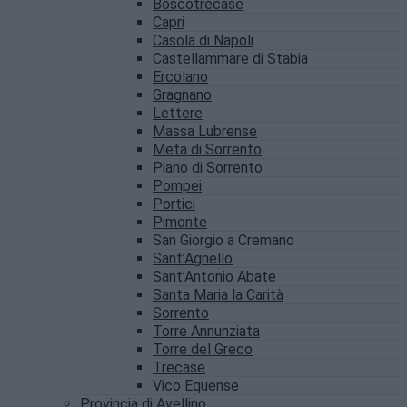
Boscotrecase
Capri
Casola di Napoli
Castellammare di Stabia
Ercolano
Gragnano
Lettere
Massa Lubrense
Meta di Sorrento
Piano di Sorrento
Pompei
Portici
Pimonte
San Giorgio a Cremano
Sant’Agnello
Sant’Antonio Abate
Santa Maria la Carità
Sorrento
Torre Annunziata
Torre del Greco
Trecase
Vico Equense
Provincia di Avellino