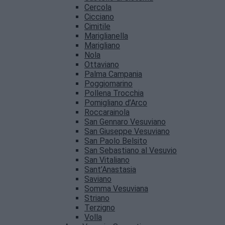
Cercola
Cicciano
Cimitile
Mariglianella
Marigliano
Nola
Ottaviano
Palma Campania
Poggiomarino
Pollena Trocchia
Pomigliano d’Arco
Roccarainola
San Gennaro Vesuviano
San Giuseppe Vesuviano
San Paolo Belsito
San Sebastiano al Vesuvio
San Vitaliano
Sant’Anastasia
Saviano
Somma Vesuviana
Striano
Terzigno
Volla