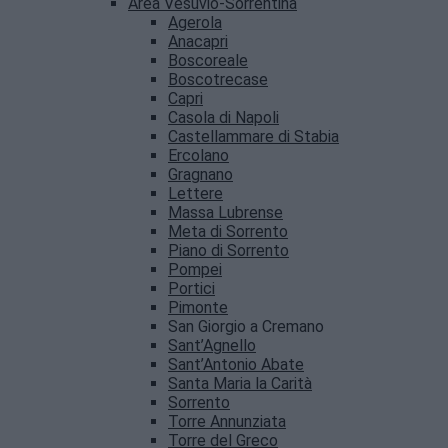
Area Vesuvio-Sorrentina
Agerola
Anacapri
Boscoreale
Boscotrecase
Capri
Casola di Napoli
Castellammare di Stabia
Ercolano
Gragnano
Lettere
Massa Lubrense
Meta di Sorrento
Piano di Sorrento
Pompei
Portici
Pimonte
San Giorgio a Cremano
Sant’Agnello
Sant’Antonio Abate
Santa Maria la Carità
Sorrento
Torre Annunziata
Torre del Greco