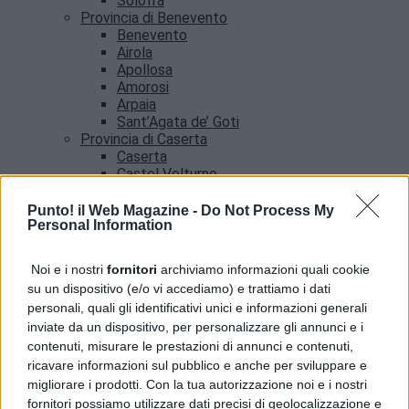
Solofra
Provincia di Benevento
Benevento
Airola
Apollosa
Amorosi
Arpaia
Sant’Agata de’ Goti
Provincia di Caserta
Caserta
Castel Volturno
Santa Maria Capua vetere
Provincia di Salerno
Punto! il Web Magazine -
Do Not Process My
Personal Information
Salerno
Agropoli
Amalfi
Noi e i nostri
fornitori
archiviamo informazioni quali cookie
Angri
su un dispositivo (e/o vi accediamo) e trattiamo i dati
Castellabate
personali, quali gli identificativi unici e informazioni generali
News
inviate da un dispositivo, per personalizzare gli annunci e i
contenuti, misurare le prestazioni di annunci e contenuti,
ricavare informazioni sul pubblico e anche per sviluppare e
migliorare i prodotti. Con la tua autorizzazione noi e i nostri
fornitori possiamo utilizzare dati precisi di geolocalizzazione e