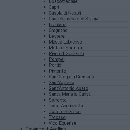
Boscotrecase
Capri
Casola di Napoli
Castellammare di Stabia
Ercolano
Gragnano
Lettere
Massa Lubrense
Meta di Sorrento
Piano di Sorrento
Pompei
Portici
Pimonte
San Giorgio a Cremano
Sant’Agnello
Sant’Antonio Abate
Santa Maria la Carità
Sorrento
Torre Annunziata
Torre del Greco
Trecase
Vico Equense
Provincia di Avellino