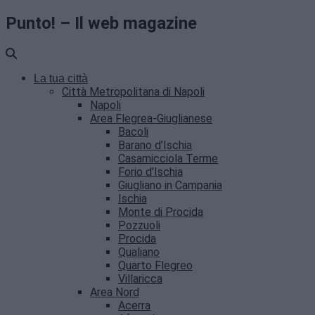
Punto! – Il web magazine
La tua città
Città Metropolitana di Napoli
Napoli
Area Flegrea-Giuglianese
Bacoli
Barano d’Ischia
Casamicciola Terme
Forio d’Ischia
Giugliano in Campania
Ischia
Monte di Procida
Pozzuoli
Procida
Qualiano
Quarto Flegreo
Villaricca
Area Nord
Acerra