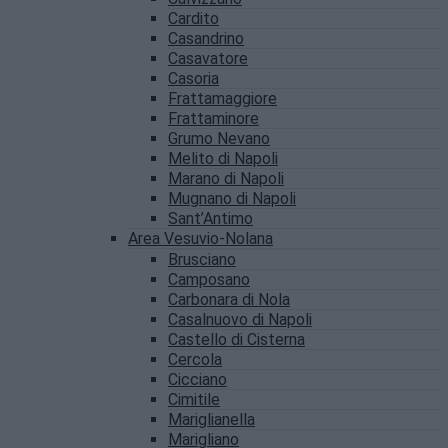
Cardito
Casandrino
Casavatore
Casoria
Frattamaggiore
Frattaminore
Grumo Nevano
Melito di Napoli
Marano di Napoli
Mugnano di Napoli
Sant’Antimo
Area Vesuvio-Nolana
Brusciano
Camposano
Carbonara di Nola
Casalnuovo di Napoli
Castello di Cisterna
Cercola
Cicciano
Cimitile
Mariglianella
Marigliano