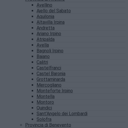
Avellino
Aiello del Sabato
Aquilonia
Altavilla Irpina
Andretta
Ariano Irpino
Atripalda
Avella
Bagnoli Irpino
Baiano
Calitri
Castelfranci
Castel Baronia
Grottaminarda
Mercogliano
Monteforte Irpino
Montella
Montoro
Quindici
Sant’Angelo dei Lombardi
Solofra
Provincia di Benevento