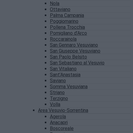
Nola
Ottaviano
Palma Campania
Poggiomarino
Pollena Trocchia
Pomigliano d’Arco
Roccarainola
San Gennaro Vesuviano
San Giuseppe Vesuviano
San Paolo Belsito
San Sebastiano al Vesuvio
San Vitaliano
Sant’Anastasia
Saviano
Somma Vesuviana
Striano
Terzigno
Volla
Area Vesuvio-Sorrentina
Agerola
Anacapri
Boscoreale