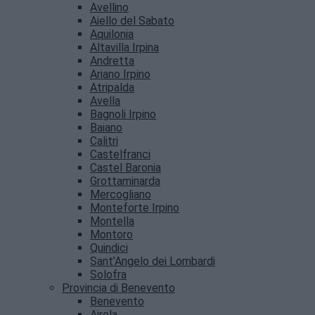
Avellino
Aiello del Sabato
Aquilonia
Altavilla Irpina
Andretta
Ariano Irpino
Atripalda
Avella
Bagnoli Irpino
Baiano
Calitri
Castelfranci
Castel Baronia
Grottaminarda
Mercogliano
Monteforte Irpino
Montella
Montoro
Quindici
Sant’Angelo dei Lombardi
Solofra
Provincia di Benevento
Benevento
Airola