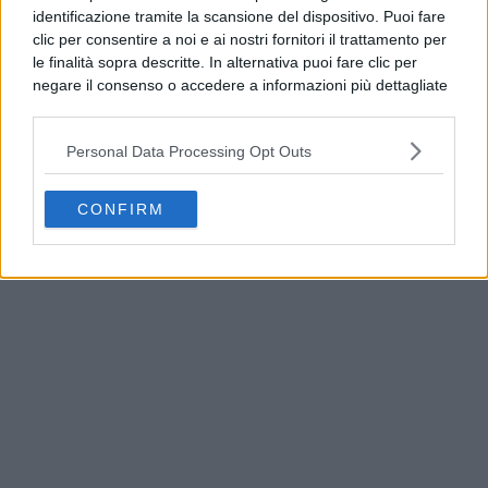
identificazione tramite la scansione del dispositivo. Puoi fare
clic per consentire a noi e ai nostri fornitori il trattamento per
le finalità sopra descritte. In alternativa puoi fare clic per
negare il consenso o accedere a informazioni più dettagliate
e modificare le tue preferenze prima di acconsentire.
Si rende noto che alcuni trattamenti dei dati personali
Personal Data Processing Opt Outs
possono non richiedere il tuo consenso, ma hai il diritto di
opporti a tale trattamento. Le tue preferenze si
applicheranno solo a questo sito web. Puoi modificare le tue
CONFIRM
Terra dei Fuochi, il Generale Parrulli visita la
preferenze in qualsiasi momento ritornando su questo sito o
Control Room interforze
consultando la nostra
informativa sulla riservatezza
.