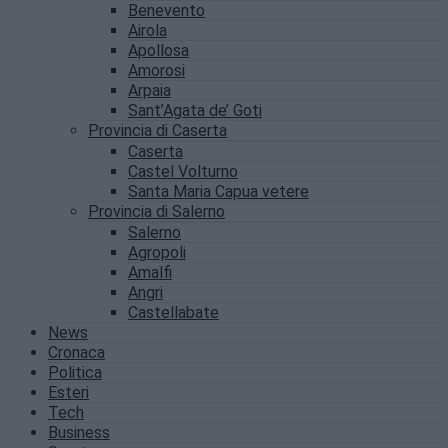
Benevento
Airola
Apollosa
Amorosi
Arpaia
Sant’Agata de’ Goti
Provincia di Caserta
Caserta
Castel Volturno
Santa Maria Capua vetere
Provincia di Salerno
Salerno
Agropoli
Amalfi
Angri
Castellabate
News
Cronaca
Politica
Esteri
Tech
Business