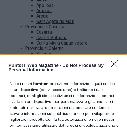
Apollosa
Amorosi
Arpaia
Sant’Agata de’ Goti
Provincia di Caserta
Caserta
Castel Volturno
Santa Maria Capua vetere
Provincia di Salerno
Salerno
Agropoli
Amalfi
Punto! il Web Magazine -
Do Not Process My
Angri
Personal Information
Castellabate
News
Noi e i nostri
fornitori
archiviamo informazioni quali cookie
su un dispositivo (e/o vi accediamo) e trattiamo i dati
Guasto all’Acquedotto Campano, stop all’acqua
personali, quali gli identificativi unici e informazioni generali
tra Qualiano e Villaricca
inviate da un dispositivo, per personalizzare gli annunci e i
contenuti, misurare le prestazioni di annunci e contenuti,
ricavare informazioni sul pubblico e anche per sviluppare e
migliorare i prodotti. Con la tua autorizzazione noi e i nostri
fornitori possiamo utilizzare dati precisi di geolocalizzazione e