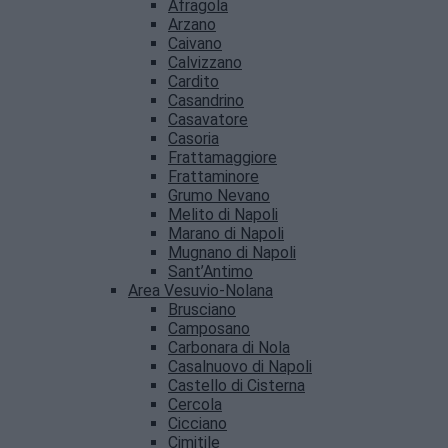
Afragola
Arzano
Caivano
Calvizzano
Cardito
Casandrino
Casavatore
Casoria
Frattamaggiore
Frattaminore
Grumo Nevano
Melito di Napoli
Marano di Napoli
Mugnano di Napoli
Sant’Antimo
Area Vesuvio-Nolana
Brusciano
Camposano
Carbonara di Nola
Casalnuovo di Napoli
Castello di Cisterna
Cercola
Cicciano
Cimitile