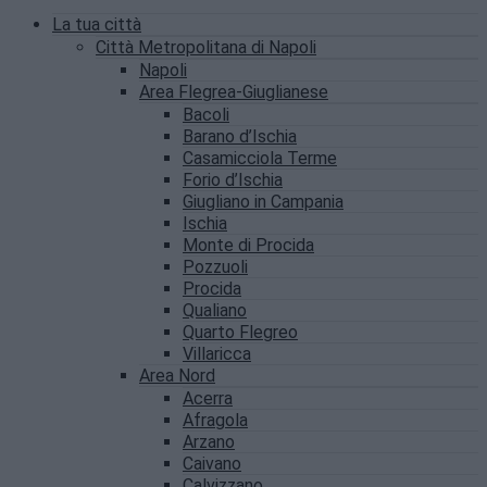
La tua città
Città Metropolitana di Napoli
Napoli
Area Flegrea-Giuglianese
Bacoli
Barano d’Ischia
Casamicciola Terme
Forio d’Ischia
Giugliano in Campania
Ischia
Monte di Procida
Pozzuoli
Procida
Qualiano
Quarto Flegreo
Villaricca
Area Nord
Acerra
Afragola
Arzano
Caivano
Calvizzano