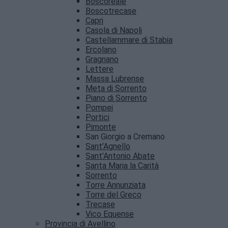
Boscoreale
Boscotrecase
Capri
Casola di Napoli
Castellammare di Stabia
Ercolano
Gragnano
Lettere
Massa Lubrense
Meta di Sorrento
Piano di Sorrento
Pompei
Portici
Pimonte
San Giorgio a Cremano
Sant’Agnello
Sant’Antonio Abate
Santa Maria la Carità
Sorrento
Torre Annunziata
Torre del Greco
Trecase
Vico Equense
Provincia di Avellino