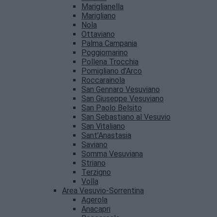
Mariglianella
Marigliano
Nola
Ottaviano
Palma Campania
Poggiomarino
Pollena Trocchia
Pomigliano d’Arco
Roccarainola
San Gennaro Vesuviano
San Giuseppe Vesuviano
San Paolo Belsito
San Sebastiano al Vesuvio
San Vitaliano
Sant’Anastasia
Saviano
Somma Vesuviana
Striano
Terzigno
Volla
Area Vesuvio-Sorrentina
Agerola
Anacapri