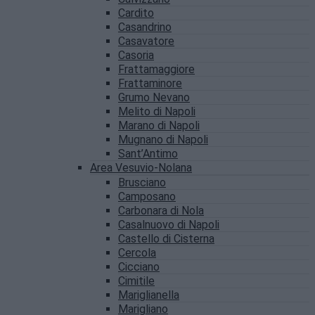
Cardito
Casandrino
Casavatore
Casoria
Frattamaggiore
Frattaminore
Grumo Nevano
Melito di Napoli
Marano di Napoli
Mugnano di Napoli
Sant’Antimo
Area Vesuvio-Nolana
Brusciano
Camposano
Carbonara di Nola
Casalnuovo di Napoli
Castello di Cisterna
Cercola
Cicciano
Cimitile
Mariglianella
Marigliano