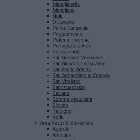
Mariglianella
Marigliano
Nola
Ottaviano
Palma Campania
Poggiomarino
Pollena Trocchia
Pomigliano d’Arco
Roccarainola
San Gennaro Vesuviano
San Giuseppe Vesuviano
San Paolo Belsito
San Sebastiano al Vesuvio
San Vitaliano
Sant’Anastasia
Saviano
Somma Vesuviana
Striano
Terzigno
Volla
Area Vesuvio-Sorrentina
Agerola
Anacapri