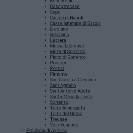
Boscoreale
Boscotrecase
Capri
Casola di Napoli
Castellammare di Stabia
Ercolano
Gragnano
Lettere
Massa Lubrense
Meta di Sorrento
Piano di Sorrento
Pompei
Portici
Pimonte
San Giorgio a Cremano
Sant’Agnello
Sant’Antonio Abate
Santa Maria la Carità
Sorrento
Torre Annunziata
Torre del Greco
Trecase
Vico Equense
Provincia di Avellino