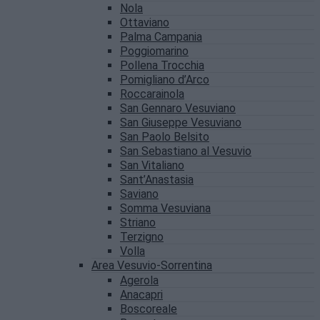
Nola
Ottaviano
Palma Campania
Poggiomarino
Pollena Trocchia
Pomigliano d’Arco
Roccarainola
San Gennaro Vesuviano
San Giuseppe Vesuviano
San Paolo Belsito
San Sebastiano al Vesuvio
San Vitaliano
Sant’Anastasia
Saviano
Somma Vesuviana
Striano
Terzigno
Volla
Area Vesuvio-Sorrentina
Agerola
Anacapri
Boscoreale