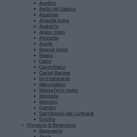
Avellino
Aiello del Sabato
Aquilonia
Altavilla Irpina
Andretta
Ariano Irpino
Atripalda
Avella
Bagnoli Irpino
Baiano
Calitri
Castelfranci
Castel Baronia
Grottaminarda
Mercogliano
Monteforte Irpino
Montella
Montoro
Quindici
Sant’Angelo dei Lombardi
Solofra
Provincia di Benevento
Benevento
Airola