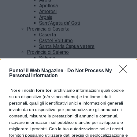
Apollosa
Amorosi
Arpaia
Sant’Agata de’ Goti
Provincia di Caserta
Caserta
Castel Volturno
Santa Maria Capua vetere
Provincia di Salerno
Salerno
Agropoli
Amalfi
Punto! il Web Magazine -
Do Not Process My
Angri
Personal Information
Castellabate
News
Noi e i nostri
fornitori
archiviamo informazioni quali cookie
su un dispositivo (e/o vi accediamo) e trattiamo i dati
Terra dei Fuochi, il Generale Parrulli visita la
personali, quali gli identificativi unici e informazioni generali
Control Room interforze
inviate da un dispositivo, per personalizzare gli annunci e i
contenuti, misurare le prestazioni di annunci e contenuti,
ricavare informazioni sul pubblico e anche per sviluppare e
migliorare i prodotti. Con la tua autorizzazione noi e i nostri
fornitori possiamo utilizzare dati precisi di geolocalizzazione e