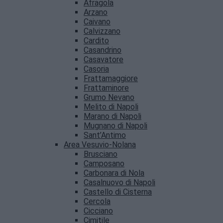
Afragola
Arzano
Caivano
Calvizzano
Cardito
Casandrino
Casavatore
Casoria
Frattamaggiore
Frattaminore
Grumo Nevano
Melito di Napoli
Marano di Napoli
Mugnano di Napoli
Sant’Antimo
Area Vesuvio-Nolana
Brusciano
Camposano
Carbonara di Nola
Casalnuovo di Napoli
Castello di Cisterna
Cercola
Cicciano
Cimitile