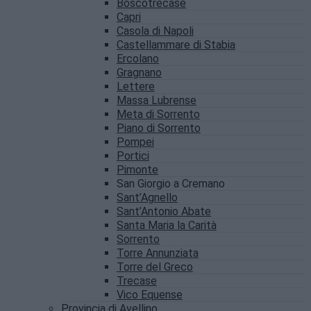
Boscotrecase
Capri
Casola di Napoli
Castellammare di Stabia
Ercolano
Gragnano
Lettere
Massa Lubrense
Meta di Sorrento
Piano di Sorrento
Pompei
Portici
Pimonte
San Giorgio a Cremano
Sant’Agnello
Sant’Antonio Abate
Santa Maria la Carità
Sorrento
Torre Annunziata
Torre del Greco
Trecase
Vico Equense
Provincia di Avellino