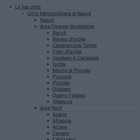
La tua città
Città Metropolitana di Napoli
Napoli
Area Flegrea-Giuglianese
Bacoli
Barano d’Ischia
Casamicciola Terme
Forio d’Ischia
Giugliano in Campania
Ischia
Monte di Procida
Pozzuoli
Procida
Qualiano
Quarto Flegreo
Villaricca
Area Nord
Acerra
Afragola
Arzano
Caivano
Calvizzano