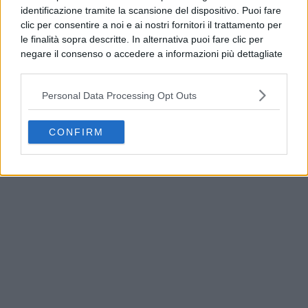
identificazione tramite la scansione del dispositivo. Puoi fare
clic per consentire a noi e ai nostri fornitori il trattamento per
le finalità sopra descritte. In alternativa puoi fare clic per
negare il consenso o accedere a informazioni più dettagliate
e modificare le tue preferenze prima di acconsentire.
Si rende noto che alcuni trattamenti dei dati personali
Personal Data Processing Opt Outs
possono non richiedere il tuo consenso, ma hai il diritto di
opporti a tale trattamento. Le tue preferenze si
applicheranno solo a questo sito web. Puoi modificare le tue
CONFIRM
Addio a Francesco Guccini, il poeta della musica
preferenze in qualsiasi momento ritornando su questo sito o
italiana si è spento
consultando la nostra
informativa sulla riservatezza
.