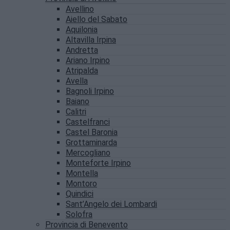
Avellino
Aiello del Sabato
Aquilonia
Altavilla Irpina
Andretta
Ariano Irpino
Atripalda
Avella
Bagnoli Irpino
Baiano
Calitri
Castelfranci
Castel Baronia
Grottaminarda
Mercogliano
Monteforte Irpino
Montella
Montoro
Quindici
Sant’Angelo dei Lombardi
Solofra
Provincia di Benevento