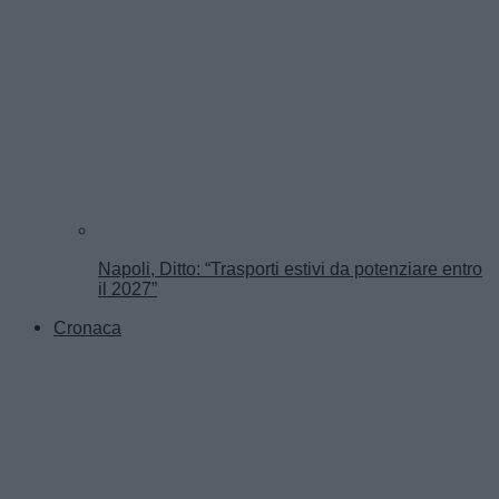
Napoli, Ditto: “Trasporti estivi da potenziare entro
il 2027”
Cronaca