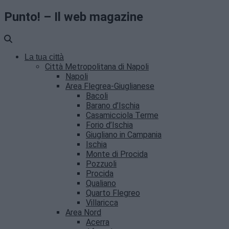
Punto! – Il web magazine
La tua città
Città Metropolitana di Napoli
Napoli
Area Flegrea-Giuglianese
Bacoli
Barano d’Ischia
Casamicciola Terme
Forio d’Ischia
Giugliano in Campania
Ischia
Monte di Procida
Pozzuoli
Procida
Qualiano
Quarto Flegreo
Villaricca
Area Nord
Acerra