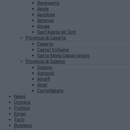
Benevento
Airola
Apollosa
Amorosi
Arpaia
Sant’Agata de’ Goti
Provincia di Caserta
Caserta
Castel Volturno
Santa Maria Capua vetere
Provincia di Salerno
Salerno
Agropoli
Amalfi
Angri
Castellabate
News
Cronaca
Politica
Esteri
Tech
Business