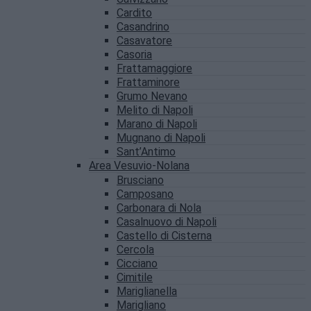
Cardito
Casandrino
Casavatore
Casoria
Frattamaggiore
Frattaminore
Grumo Nevano
Melito di Napoli
Marano di Napoli
Mugnano di Napoli
Sant’Antimo
Area Vesuvio-Nolana
Brusciano
Camposano
Carbonara di Nola
Casalnuovo di Napoli
Castello di Cisterna
Cercola
Cicciano
Cimitile
Mariglianella
Marigliano