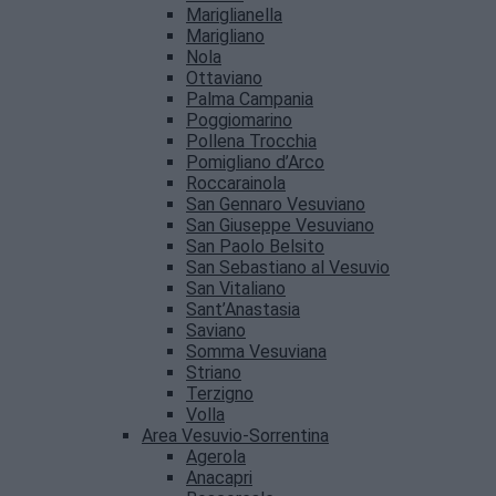
Mariglianella
Marigliano
Nola
Ottaviano
Palma Campania
Poggiomarino
Pollena Trocchia
Pomigliano d’Arco
Roccarainola
San Gennaro Vesuviano
San Giuseppe Vesuviano
San Paolo Belsito
San Sebastiano al Vesuvio
San Vitaliano
Sant’Anastasia
Saviano
Somma Vesuviana
Striano
Terzigno
Volla
Area Vesuvio-Sorrentina
Agerola
Anacapri