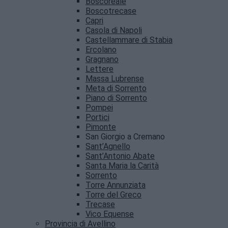
Boscoreale
Boscotrecase
Capri
Casola di Napoli
Castellammare di Stabia
Ercolano
Gragnano
Lettere
Massa Lubrense
Meta di Sorrento
Piano di Sorrento
Pompei
Portici
Pimonte
San Giorgio a Cremano
Sant’Agnello
Sant’Antonio Abate
Santa Maria la Carità
Sorrento
Torre Annunziata
Torre del Greco
Trecase
Vico Equense
Provincia di Avellino