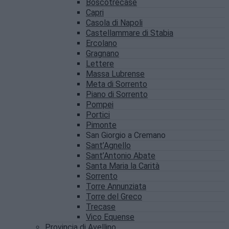
Boscotrecase
Capri
Casola di Napoli
Castellammare di Stabia
Ercolano
Gragnano
Lettere
Massa Lubrense
Meta di Sorrento
Piano di Sorrento
Pompei
Portici
Pimonte
San Giorgio a Cremano
Sant’Agnello
Sant’Antonio Abate
Santa Maria la Carità
Sorrento
Torre Annunziata
Torre del Greco
Trecase
Vico Equense
Provincia di Avellino