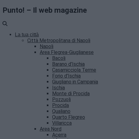
Punto! – Il web magazine
La tua città
Città Metropolitana di Napoli
Napoli
Area Flegrea-Giuglianese
Bacoli
Barano d’Ischia
Casamicciola Terme
Forio d’Ischia
Giugliano in Campania
Ischia
Monte di Procida
Pozzuoli
Procida
Qualiano
Quarto Flegreo
Villaricca
Area Nord
Acerra