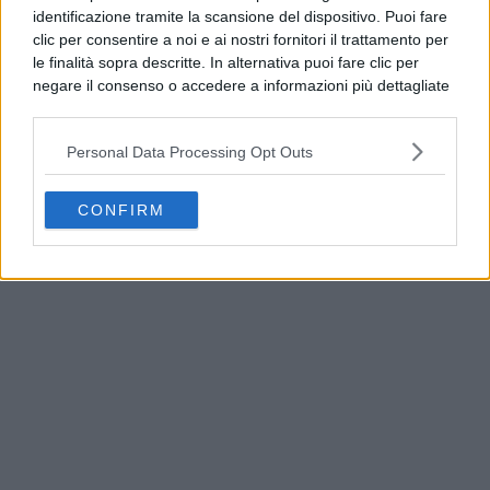
identificazione tramite la scansione del dispositivo. Puoi fare
clic per consentire a noi e ai nostri fornitori il trattamento per
le finalità sopra descritte. In alternativa puoi fare clic per
negare il consenso o accedere a informazioni più dettagliate
e modificare le tue preferenze prima di acconsentire.
Si rende noto che alcuni trattamenti dei dati personali
Personal Data Processing Opt Outs
possono non richiedere il tuo consenso, ma hai il diritto di
opporti a tale trattamento. Le tue preferenze si
applicheranno solo a questo sito web. Puoi modificare le tue
CONFIRM
Qualiano, rifiuti e materiale edile in periferia:
preferenze in qualsiasi momento ritornando su questo sito o
continuano gli abbandoni
consultando la nostra
informativa sulla riservatezza
.