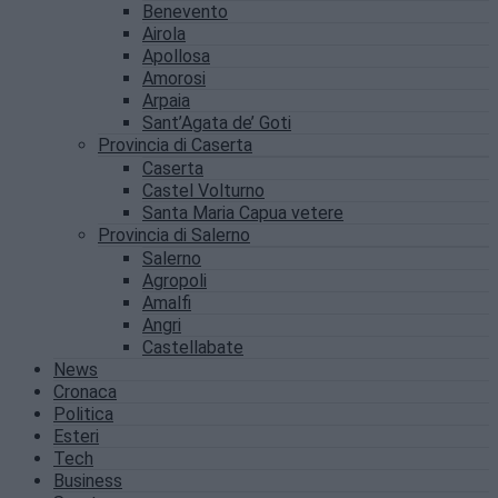
Benevento
Airola
Apollosa
Amorosi
Arpaia
Sant’Agata de’ Goti
Provincia di Caserta
Caserta
Castel Volturno
Santa Maria Capua vetere
Provincia di Salerno
Salerno
Agropoli
Amalfi
Angri
Castellabate
News
Cronaca
Politica
Esteri
Tech
Business