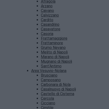
Afragola
Arzano
Caivano
Calvizzano
Cardito
Casandrino
Casavatore
Casoria
Frattamaggiore
Frattaminore
Grumo Nevano
Melito di Napoli
Marano di Napoli
Mugnano di Napoli
Sant’Antimo
Area Vesuvio-Nolana
Brusciano
Camposano
Carbonara di Nola
Casalnuovo di Napoli
Castello di Cisterna
Cercola
Cicciano
Cimitile