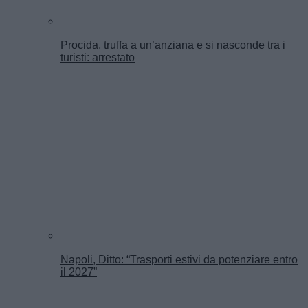
Procida, truffa a un’anziana e si nasconde tra i
turisti: arrestato
Napoli, Ditto: “Trasporti estivi da potenziare entro
il 2027”