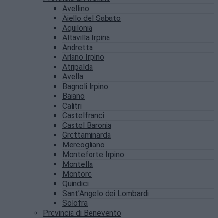
Avellino
Aiello del Sabato
Aquilonia
Altavilla Irpina
Andretta
Ariano Irpino
Atripalda
Avella
Bagnoli Irpino
Baiano
Calitri
Castelfranci
Castel Baronia
Grottaminarda
Mercogliano
Monteforte Irpino
Montella
Montoro
Quindici
Sant’Angelo dei Lombardi
Solofra
Provincia di Benevento