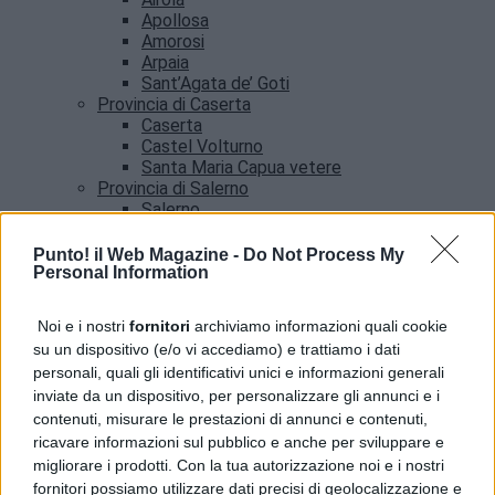
Apollosa
Amorosi
Arpaia
Sant’Agata de’ Goti
Provincia di Caserta
Caserta
Castel Volturno
Santa Maria Capua vetere
Provincia di Salerno
Salerno
Agropoli
Amalfi
Punto! il Web Magazine -
Do Not Process My
Angri
Personal Information
Castellabate
News
Noi e i nostri
fornitori
archiviamo informazioni quali cookie
su un dispositivo (e/o vi accediamo) e trattiamo i dati
Addio a Francesco Guccini, il poeta della musica
personali, quali gli identificativi unici e informazioni generali
italiana si è spento
inviate da un dispositivo, per personalizzare gli annunci e i
contenuti, misurare le prestazioni di annunci e contenuti,
ricavare informazioni sul pubblico e anche per sviluppare e
migliorare i prodotti. Con la tua autorizzazione noi e i nostri
fornitori possiamo utilizzare dati precisi di geolocalizzazione e