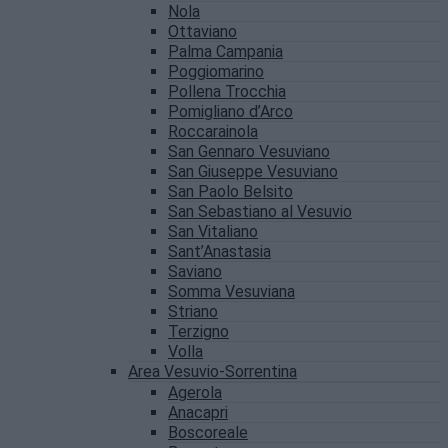
Nola
Ottaviano
Palma Campania
Poggiomarino
Pollena Trocchia
Pomigliano d’Arco
Roccarainola
San Gennaro Vesuviano
San Giuseppe Vesuviano
San Paolo Belsito
San Sebastiano al Vesuvio
San Vitaliano
Sant’Anastasia
Saviano
Somma Vesuviana
Striano
Terzigno
Volla
Area Vesuvio-Sorrentina
Agerola
Anacapri
Boscoreale