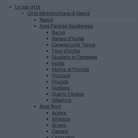
La tua città
Città Metropolitana di Napoli
Napoli
Area Flegrea-Giuglianese
Bacoli
Barano d’Ischia
Casamicciola Terme
Forio d’Ischia
Giugliano in Campania
Ischia
Monte di Procida
Pozzuoli
Procida
Qualiano
Quarto Flegreo
Villaricca
Area Nord
Acerra
Afragola
Arzano
Caivano
Calvizzano