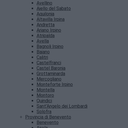
Avellino
Aiello del Sabato
Aquilonia
Altavilla Irpina
Andretta
Ariano Irpino
Atripalda
Avella
Bagnoli Irpino
Baiano
Calitri
Castelfranci
Castel Baronia
Grottaminarda
Mercogliano
Monteforte Irpino
Montella
Montoro
Quindici
Sant’Angelo dei Lombardi
Solofra
Provincia di Benevento
Benevento
Airola