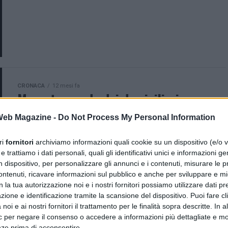
CRONACA
12 mesi fa
Mercato: evade dai domiciliari e
fornisce falae generalità agli agenti.
 Web Magazine -
Do Not Process My Personal Information
Tratto in arresto dalla Polizia di Stato
ri
fornitori
archiviamo informazioni quali cookie su un dispositivo (e/o v
Tenta di sfuggire ai controlli e fornisce false
 trattiamo i dati personali, quali gli identificativi unici e informazioni ge
generalità: arrestato 41enne ai domiciliari con
n dispositivo, per personalizzare gli annunci e i contenuti, misurare le p
droga addosso Nella serata di ieri, la Polizia di
ntenuti, ricavare informazioni sul pubblico e anche per sviluppare e mig
Stato ha tratto...
n la tua autorizzazione noi e i nostri fornitori possiamo utilizzare dati pre
zione e identificazione tramite la scansione del dispositivo. Puoi fare cl
noi e ai nostri fornitori il trattamento per le finalità sopra descritte. In a
ic per negare il consenso o accedere a informazioni più dettagliate e mo
nze prima di acconsentire.