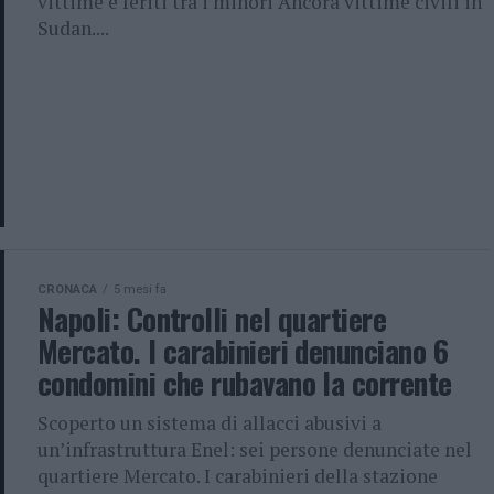
vittime e feriti tra i minori Ancora vittime civili in
Sudan....
CRONACA
5 mesi fa
Napoli: Controlli nel quartiere
Mercato. I carabinieri denunciano 6
condomini che rubavano la corrente
Scoperto un sistema di allacci abusivi a
un’infrastruttura Enel: sei persone denunciate nel
quartiere Mercato. I carabinieri della stazione