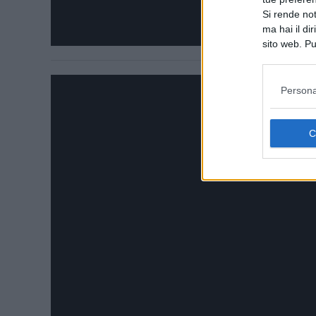
Si rende not
ma hai il di
sito web. Pu
consultando
Persona