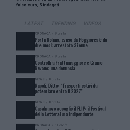
falso euro, 5 indagati
LATEST
TRENDING
VIDEOS
CRONACA
8 ore fa
Porta Nolana, evaso da Poggioreale da
due mesi: arrestato 37enne
CRONACA
8 ore fa
Controlli a Frattamaggiore e Grumo
Nevano: una denuncia
NEWS
8 ore fa
Napoli, Ditto: “Trasporti estivi da
potenziare entro il 2027”
NEWS
8 ore fa
Casalnuovo accoglie il FLIP: il Festival
della Letteratura Indipendente
CRONACA
11 ore fa