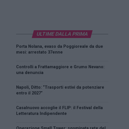
ULTIME DALLA PRIMA
Porta Nolana, evaso da Poggioreale da due
mesi: arrestato 37enne
Controlli a Frattamaggiore e Grumo Nevano:
una denuncia
Napoli, Ditto: “Trasporti estivi da potenziare
entro il 2027”
Casalnuovo accoglie il FLIP: il Festival della
Letteratura Indipendente
Operazione Small Tower: sgominata rete del