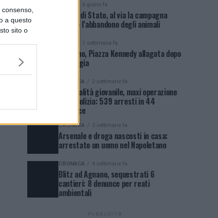
NEWS
6 giorni fa
uo consenso,
Polizia di Stato, al via la campagna
lo a questo
contro l’abbandono degli animali
sto sito o
NEWS
1 settimana fa
Qualiano, Piazza Kennedy allagata dopo
la pioggia
CRONACA
2 settimane fa
Criminalità giovanile, maxi operazione
della Polizia: 539 arresti in 44
province
CRONACA
3 settimane fa
Arsenale e droga nascosti in casa:
arrestato un uomo nel Napoletano
CRONACA
4 settimane fa
Blitz ad Agnano, sequestrati 6
cantieri: 8 denunce per reati
ambientali
PUBBLICITÀ