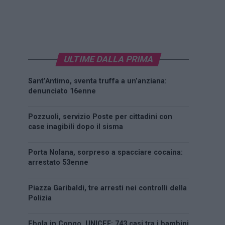
ULTIME DALLA PRIMA
Sant’Antimo, sventa truffa a un’anziana:
denunciato 16enne
Pozzuoli, servizio Poste per cittadini con
case inagibili dopo il sisma
Porta Nolana, sorpreso a spacciare cocaina:
arrestato 53enne
Piazza Garibaldi, tre arresti nei controlli della
Polizia
Ebola in Congo, UNICEF: 743 casi tra i bambini