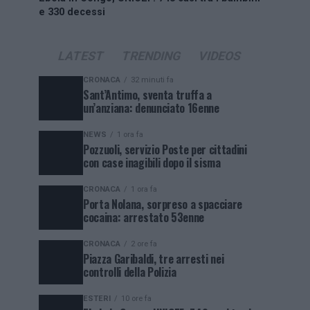
e 330 decessi
LATEST
TRENDING
VIDEOS
CRONACA
32 minuti fa
Sant’Antimo, sventa truffa a
un’anziana: denunciato 16enne
NEWS
1 ora fa
Pozzuoli, servizio Poste per cittadini
con case inagibili dopo il sisma
CRONACA
1 ora fa
Porta Nolana, sorpreso a spacciare
cocaina: arrestato 53enne
CRONACA
2 ore fa
Piazza Garibaldi, tre arresti nei
controlli della Polizia
ESTERI
10 ore fa