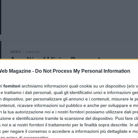
NEWS
3 anni fa
Appalti pubblici, a Benevento
Protocollo per la tutela della legalità
 Web Magazine -
Do Not Process My Personal Information
negli appalti
ri
fornitori
archiviamo informazioni quali cookie su un dispositivo (e/o v
Appalti pubblici: A sottoscrivere il protocollo
 trattiamo i dati personali, quali gli identificativi unici e informazioni ge
d’intesa presso il Palazzo del Governo di Benevento
n dispositivo, per personalizzare gli annunci e i contenuti, misurare le p
il Prefetto Torlontano e il DG ASL, dottor Volpe Nel
ntenuti, ricavare informazioni sul pubblico e anche per sviluppare e mig
quadro della...
n la tua autorizzazione noi e i nostri fornitori possiamo utilizzare dati pre
zione e identificazione tramite la scansione del dispositivo. Puoi fare cl
noi e ai nostri fornitori il trattamento per le finalità sopra descritte. In a
ic per negare il consenso o accedere a informazioni più dettagliate e mo
nze prima di acconsentire.