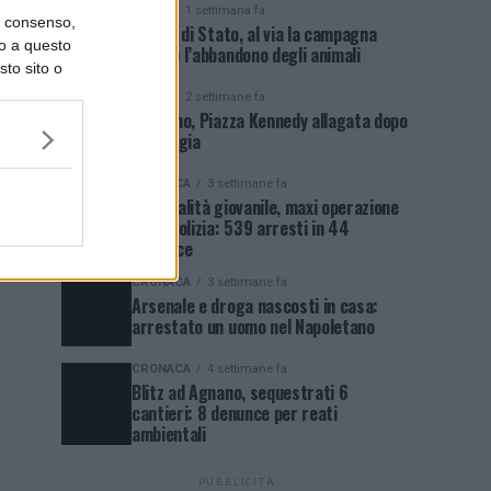
NEWS
1 settimana fa
uo consenso,
Polizia di Stato, al via la campagna
lo a questo
contro l’abbandono degli animali
sto sito o
NEWS
2 settimane fa
Qualiano, Piazza Kennedy allagata dopo
la pioggia
CRONACA
3 settimane fa
Criminalità giovanile, maxi operazione
della Polizia: 539 arresti in 44
province
CRONACA
3 settimane fa
Arsenale e droga nascosti in casa:
arrestato un uomo nel Napoletano
CRONACA
4 settimane fa
Blitz ad Agnano, sequestrati 6
cantieri: 8 denunce per reati
ambientali
PUBBLICITÀ