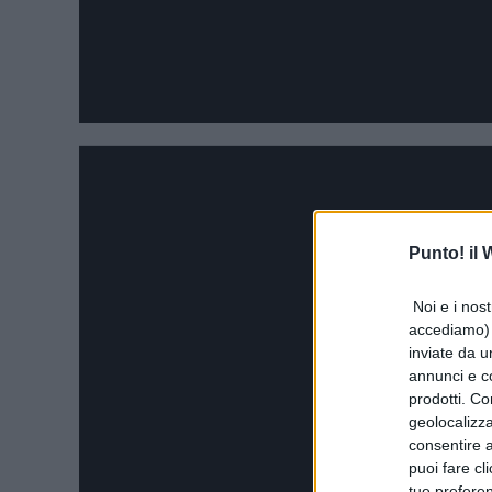
Punto! il
Noi e i nost
accediamo) e
inviate da u
annunci e co
prodotti. Co
geolocalizza
consentire a 
puoi fare cl
tue prefere