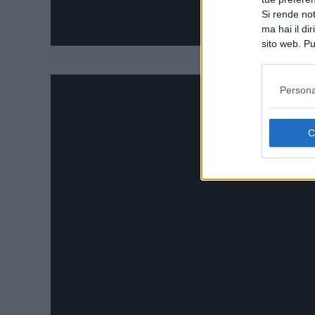
Si rende not
ma hai il di
sito web. Pu
consultando
Persona