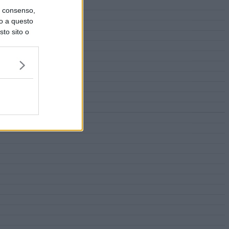
uo consenso,
lo a questo
sto sito o