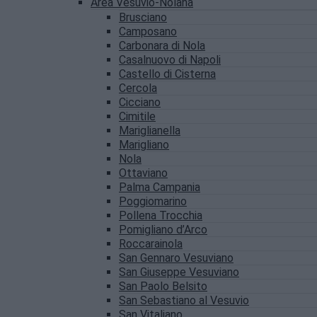
Area Vesuvio-Nolana
Brusciano
Camposano
Carbonara di Nola
Casalnuovo di Napoli
Castello di Cisterna
Cercola
Cicciano
Cimitile
Mariglianella
Marigliano
Nola
Ottaviano
Palma Campania
Poggiomarino
Pollena Trocchia
Pomigliano d’Arco
Roccarainola
San Gennaro Vesuviano
San Giuseppe Vesuviano
San Paolo Belsito
San Sebastiano al Vesuvio
San Vitaliano