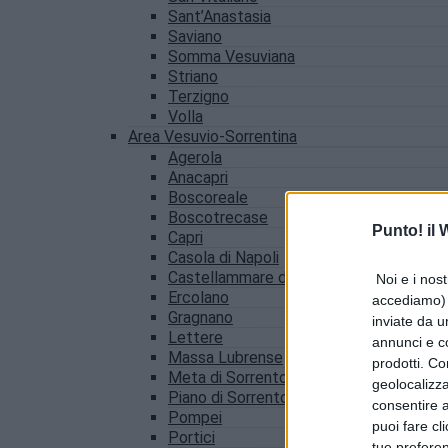
Sant’Anastasia
Saviano
Somma Vesuviana
Striano
Terzigno
Volla
Area Vesuvio-Sorrentina
Agerola
Anacapri
Boscoreale
Boscotrecase
Punto! il
Capri
Casola di Napoli
Castellammare di Stabia
Noi e i nost
Ercolano
accediamo) e
Gragnano
inviate da u
Lettere
annunci e co
Massa Lubrense
prodotti. Co
Meta di Sorrento
geolocalizza
Piano di Sorrento
consentire a 
Pompei
puoi fare cl
Portici
tue prefere