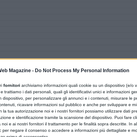
 Web Magazine -
Do Not Process My Personal Information
ri
fornitori
archiviamo informazioni quali cookie su un dispositivo (e/o v
 trattiamo i dati personali, quali gli identificativi unici e informazioni ge
n dispositivo, per personalizzare gli annunci e i contenuti, misurare le p
ntenuti, ricavare informazioni sul pubblico e anche per sviluppare e mig
n la tua autorizzazione noi e i nostri fornitori possiamo utilizzare dati pre
zione e identificazione tramite la scansione del dispositivo. Puoi fare cl
noi e ai nostri fornitori il trattamento per le finalità sopra descritte. In a
ic per negare il consenso o accedere a informazioni più dettagliate e mo
nze prima di acconsentire.