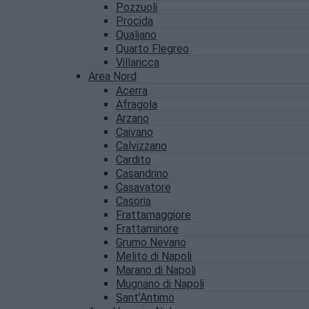
Pozzuoli
Procida
Qualiano
Quarto Flegreo
Villaricca
Area Nord
Acerra
Afragola
Arzano
Caivano
Calvizzano
Cardito
Casandrino
Casavatore
Casoria
Frattamaggiore
Frattaminore
Grumo Nevano
Melito di Napoli
Marano di Napoli
Mugnano di Napoli
Sant’Antimo