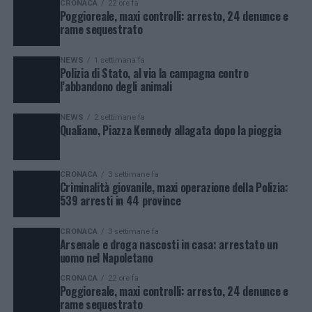
CRONACA
22 ore fa
Poggioreale, maxi controlli: arresto, 24 denunce e
rame sequestrato
NEWS
1 settimana fa
Polizia di Stato, al via la campagna contro
l’abbandono degli animali
NEWS
2 settimane fa
Qualiano, Piazza Kennedy allagata dopo la pioggia
CRONACA
3 settimane fa
Criminalità giovanile, maxi operazione della Polizia:
539 arresti in 44 province
CRONACA
3 settimane fa
Arsenale e droga nascosti in casa: arrestato un
uomo nel Napoletano
CRONACA
22 ore fa
Poggioreale, maxi controlli: arresto, 24 denunce e
rame sequestrato