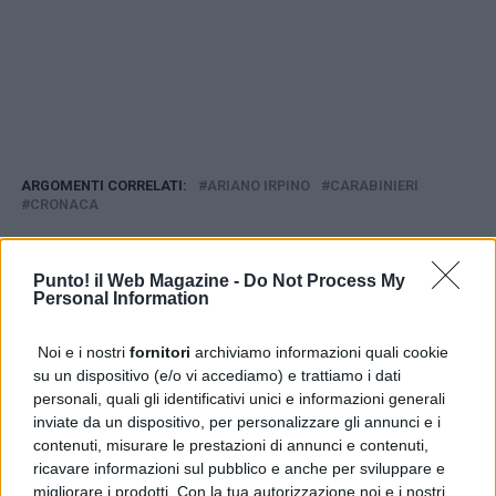
ARGOMENTI CORRELATI:
ARIANO IRPINO
CARABINIERI
CRONACA
AVANTI IL ​​PROSSIMO
Napoli, spaccio ai Quartieri Spagnoli: fermato con 1,3 kg
Punto! il Web Magazine -
Do Not Process My
di droga
Personal Information
NON PERDERE
Qualiano, nuova segnalazione rifiuti in via Falcone a
Noi e i nostri
fornitori
archiviamo informazioni quali cookie
Fellapane
su un dispositivo (e/o vi accediamo) e trattiamo i dati
personali, quali gli identificativi unici e informazioni generali
inviate da un dispositivo, per personalizzare gli annunci e i
PUBBLICITÀ
contenuti, misurare le prestazioni di annunci e contenuti,
ricavare informazioni sul pubblico e anche per sviluppare e
migliorare i prodotti. Con la tua autorizzazione noi e i nostri