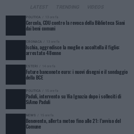
LATEST
TRENDING
VIDEOS
POLITICA
13 ore fa
Cercola, CDU contro la revoca della Biblioteca Siani
dai beni comuni
CRONACA
13 ore fa
Ischia, aggredisce la moglie e accoltella il figlio:
arrestato 48enne
ESTERI
14 ore fa
Future banconote euro: i nuovi disegni e il sondaggio
della BCE
POLITICA
15 ore fa
Paduli, intervento su Via Ignazia dopo i solleciti di
SiAmo Paduli
NEWS
15 ore fa
Benevento, allerta meteo fino alle 21: l’avviso del
Comune