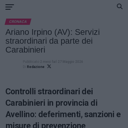
CRONACA
Ariano Irpino (AV): Servizi
straordinari da parte dei
Carabinieri
Pubblicato
2 mesi fa
il
27 Maggio 2026
Di
Redazione
Controlli straordinari dei
Carabinieri in provincia di
Avellino: deferimenti, sanzioni e
misure di prevenzione