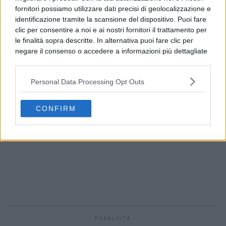
fornitori possiamo utilizzare dati precisi di geolocalizzazione e
identificazione tramite la scansione del dispositivo. Puoi fare
clic per consentire a noi e ai nostri fornitori il trattamento per
le finalità sopra descritte. In alternativa puoi fare clic per
negare il consenso o accedere a informazioni più dettagliate
e modificare le tue preferenze prima di acconsentire.
Si rende noto che alcuni trattamenti dei dati personali
Personal Data Processing Opt Outs
possono non richiedere il tuo consenso, ma hai il diritto di
opporti a tale trattamento. Le tue preferenze si
applicheranno solo a questo sito web. Puoi modificare le tue
CONFIRM
preferenze in qualsiasi momento ritornando su questo sito o
consultando la nostra
informativa sulla riservatezza
.
PUBBLICITÀ