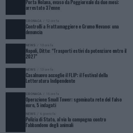
Porta Nolana, evaso da Poggioreale da due mesi:
arrestato 37enne
CRONACA
12 ore fa
Controlli a Frattamaggiore e Grumo Nevano: una
denuncia
NEWS
13 ore fa
Napoli, Ditto: “Trasporti estivi da potenziare entro il
2027”
NEWS
13 ore fa
Casalnuovo accoglie il FLIP: il Festival della
Letteratura Indipendente
CRONACA
15 ore fa
Operazione Small Tower: sgominata rete del falso
euro, 5 indagati
NEWS
6 giorni fa
Polizia di Stato, al via la campagna contro
l’abbandono degli animali