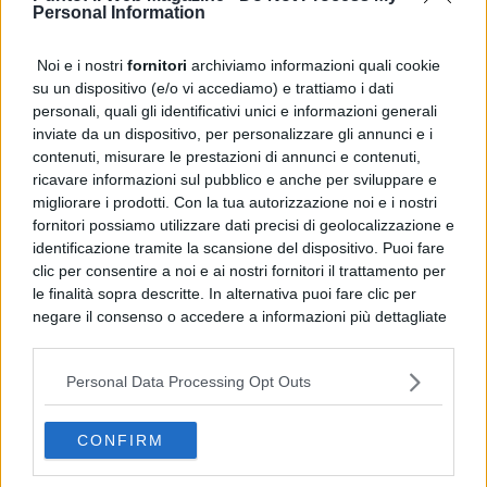
Personal Information
Noi e i nostri
fornitori
archiviamo informazioni quali cookie
su un dispositivo (e/o vi accediamo) e trattiamo i dati
personali, quali gli identificativi unici e informazioni generali
inviate da un dispositivo, per personalizzare gli annunci e i
contenuti, misurare le prestazioni di annunci e contenuti,
ricavare informazioni sul pubblico e anche per sviluppare e
migliorare i prodotti. Con la tua autorizzazione noi e i nostri
fornitori possiamo utilizzare dati precisi di geolocalizzazione e
identificazione tramite la scansione del dispositivo. Puoi fare
clic per consentire a noi e ai nostri fornitori il trattamento per
le finalità sopra descritte. In alternativa puoi fare clic per
negare il consenso o accedere a informazioni più dettagliate
e modificare le tue preferenze prima di acconsentire.
Si rende noto che alcuni trattamenti dei dati personali
Personal Data Processing Opt Outs
possono non richiedere il tuo consenso, ma hai il diritto di
PUBBLICITÀ
opporti a tale trattamento. Le tue preferenze si
applicheranno solo a questo sito web. Puoi modificare le tue
CONFIRM
preferenze in qualsiasi momento ritornando su questo sito o
consultando la nostra
informativa sulla riservatezza
.