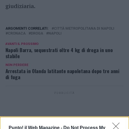
giudiziaria.
ARGOMENTI CORRELATI:
CITTÀ METROPOLITANA DI NAPOLI
CRONACA
DROGA
NAPOLI
AVANTI IL ​​PROSSIMO
Napoli Barra, sequestrati oltre 4 kg di droga in uno
stabile
NON PERDERE
Arrestata in Olanda latitante napoletana dopo tre anni
di fuga
PUBBLICITÀ
Punto! il Web Magazine -
Do Not Process My