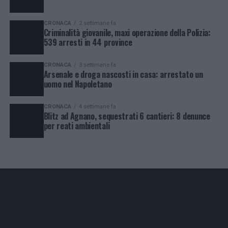
CRONACA
2 settimane fa
Criminalità giovanile, maxi operazione della Polizia:
539 arresti in 44 province
CRONACA
3 settimane fa
Arsenale e droga nascosti in casa: arrestato un
uomo nel Napoletano
CRONACA
4 settimane fa
Blitz ad Agnano, sequestrati 6 cantieri: 8 denunce
per reati ambientali