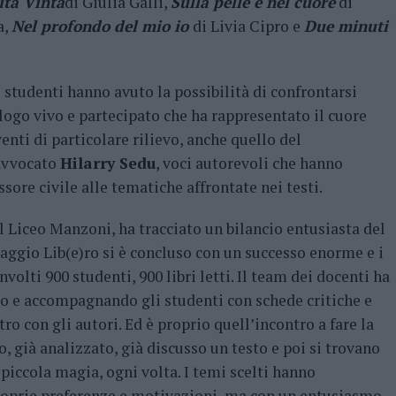
ita Vinta
di Giulia Galli,
Sulla pelle e nel cuore
di
a,
Nel profondo del mio io
di Livia Cipro e
Due minuti
i studenti hanno avuto la possibilità di confrontarsi
alogo vivo e partecipato che ha rappresentato il cuore
venti di particolare rilievo, anche quello del
avvocato
Hilarry Sedu
, voci autorevoli che hanno
essore civile alle tematiche affrontate nei testi.
el Liceo Manzoni, ha tracciato un bilancio entusiasta del
iaggio Lib(e)ro si è concluso con un successo enorme e i
volti 900 studenti, 900 libri letti. Il team dei docenti ha
do e accompagnando gli studenti con schede critiche e
o con gli autori. Ed è proprio quell’incontro a fare la
o, già analizzato, già discusso un testo e poi si trovano
a piccola magia, ogni volta. I temi scelti hanno
proprie preferenze e motivazioni, ma con un entusiasmo