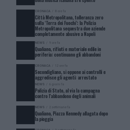
della musica italiana si è spento
CRONACA
8 ore fa
Città Metropolitana, tolleranza zero
sulla ‘Terra dei Fuochi’: la Polizia
Metropolitana sequestra due aziende
completamente abusive a Napoli
NEWS
9 ore fa
Qualiano, rifiuti e materiale edile in
periferia: continuano gli abbandoni
CRONACA
12 ore fa
Secondigliano, si oppone ai controlli e
aggredisce gli agenti: arrestato
NEWS
6 giorni fa
Polizia di Stato, al via la campagna
contro l’abbandono degli animali
NEWS
2 settimane fa
Qualiano, Piazza Kennedy allagata dopo
la pioggia