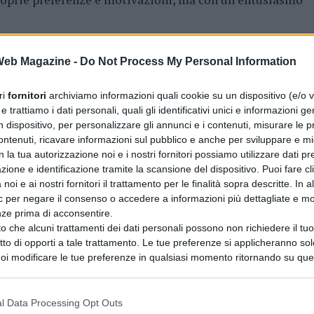
o Graus
, editore di Graus Edizioni, che legge in questi
 Web Magazine -
Do Not Process My Personal Information
a scommessa nata dodici anni fa: «Viaggio Lib(e)ro è nato
 letti nel momento giusto, possano cambiare il modo in
ri
fornitori
archiviamo informazioni quali cookie su un dispositivo (e/o v
do ascolto i numeri del Manzoni sento che quella
 trattiamo i dati personali, quali gli identificativi unici e informazioni ge
n dispositivo, per personalizzare gli annunci e i contenuti, misurare le p
ile non è un peso da portare in classe, è uno strumento
ntenuti, ricavare informazioni sul pubblico e anche per sviluppare e mig
scienze, stimolare domande, rompere silenzi. E questo
n la tua autorizzazione noi e i nostri fornitori possiamo utilizzare dati pre
 più energia.»
zione e identificazione tramite la scansione del dispositivo. Puoi fare cl
noi e ai nostri fornitori il trattamento per le finalità sopra descritte. In a
del Liceo Manzoni sono state le
ic per negare il consenso o accedere a informazioni più dettagliate e mo
nze prima di acconsentire.
Vincenza
,
Vagliviello Caterina
,
Falardo
o che alcuni trattamenti dei dati personali possono non richiedere il t
o Rossella
,
D’Agostino Maria
,
Di Martino
ritto di opporti a tale trattamento. Le tue preferenze si applicheranno so
ariello Anna
,
Bizzocco Simona
,
De Santis
oi modificare le tue preferenze in qualsiasi momento ritornando su que
orvino Antonella
, il cui lavoro collettivo ha reso
 la nostra
informativa sulla riservatezza
.
esta portata.
l Data Processing Opt Outs