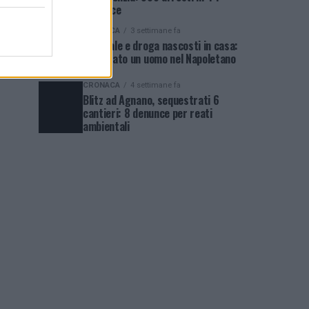
province
CRONACA
3 settimane fa
Arsenale e droga nascosti in casa:
arrestato un uomo nel Napoletano
CRONACA
4 settimane fa
Blitz ad Agnano, sequestrati 6
cantieri: 8 denunce per reati
ambientali