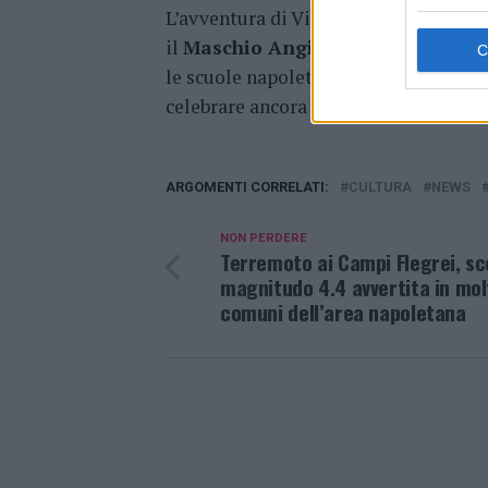
L’avventura di Viaggio Lib(e)ro non s
il
Maschio Angioino di Napoli
, an
le scuole napoletane aderenti all’ed
celebrare ancora una volta il potere t
ARGOMENTI CORRELATI:
CULTURA
NEWS
NON PERDERE
Terremoto ai Campi Flegrei, sc
magnitudo 4.4 avvertita in mol
comuni dell’area napoletana