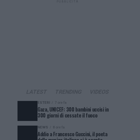
PUBBLICITÀ
LATEST
TRENDING
VIDEOS
ESTERI
7 ore fa
Gaza, UNICEF: 300 bambini uccisi in
300 giorni di cessate il fuoco
NEWS
8 ore fa
Addio a Francesco Guccini, il poeta