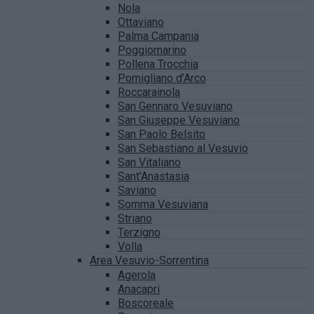
Nola
Ottaviano
Palma Campania
Poggiomarino
Pollena Trocchia
Pomigliano d’Arco
Roccarainola
San Gennaro Vesuviano
San Giuseppe Vesuviano
San Paolo Belsito
San Sebastiano al Vesuvio
San Vitaliano
Sant’Anastasia
Saviano
Somma Vesuviana
Striano
Terzigno
Volla
Area Vesuvio-Sorrentina
Agerola
Anacapri
Boscoreale