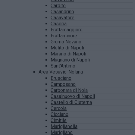
Cardito
Casandrino
Casavatore
Casoria
Frattamaggiore
Frattaminore
Grumo Nevano
Melito di Napoli
Marano di Napoli
Mugnano di Napoli
Sant’Antimo
Area Vesuvio-Nolana
Brusciano
Camposano
Carbonara di Nola
Casalnuovo di Napoli
Castello di Cisterna
Cercola
Cicciano
Cimitile
Mariglianella
Marigliano