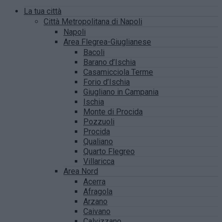
La tua città
Città Metropolitana di Napoli
Napoli
Area Flegrea-Giuglianese
Bacoli
Barano d’Ischia
Casamicciola Terme
Forio d’Ischia
Giugliano in Campania
Ischia
Monte di Procida
Pozzuoli
Procida
Qualiano
Quarto Flegreo
Villaricca
Area Nord
Acerra
Afragola
Arzano
Caivano
Calvizzano