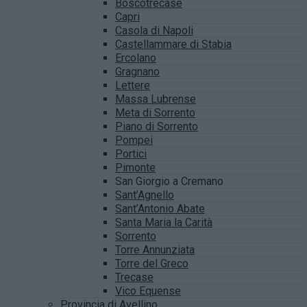
Boscotrecase
Capri
Casola di Napoli
Castellammare di Stabia
Ercolano
Gragnano
Lettere
Massa Lubrense
Meta di Sorrento
Piano di Sorrento
Pompei
Portici
Pimonte
San Giorgio a Cremano
Sant’Agnello
Sant’Antonio Abate
Santa Maria la Carità
Sorrento
Torre Annunziata
Torre del Greco
Trecase
Vico Equense
Provincia di Avellino