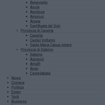
Benevento
Airola
Apollosa
Amorosi
Arpaia
Sant’Agata de’ Goti
Provincia di Caserta
Caserta
Castel Volturno
Santa Maria Capua vetere
Provincia di Salerno
Salerno
Agropoli
Amalfi
Angri
Castellabate
News
Cronaca
Politica
Esteri
Tech
Business