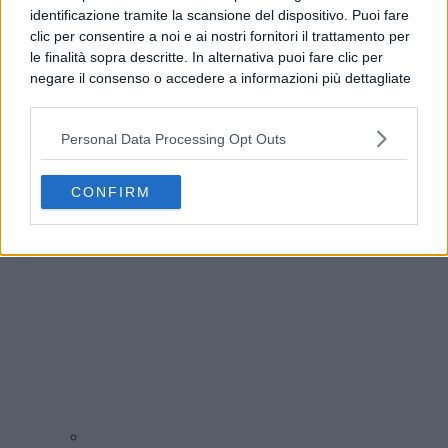
identificazione tramite la scansione del dispositivo. Puoi fare
clic per consentire a noi e ai nostri fornitori il trattamento per
le finalità sopra descritte. In alternativa puoi fare clic per
negare il consenso o accedere a informazioni più dettagliate
e modificare le tue preferenze prima di acconsentire.
Si rende noto che alcuni trattamenti dei dati personali
Personal Data Processing Opt Outs
possono non richiedere il tuo consenso, ma hai il diritto di
opporti a tale trattamento. Le tue preferenze si
Benevento, allerta meteo fino alle 21: l’avviso del Comune
applicheranno solo a questo sito web. Puoi modificare le tue
CONFIRM
preferenze in qualsiasi momento ritornando su questo sito o
consultando la nostra
informativa sulla riservatezza
.