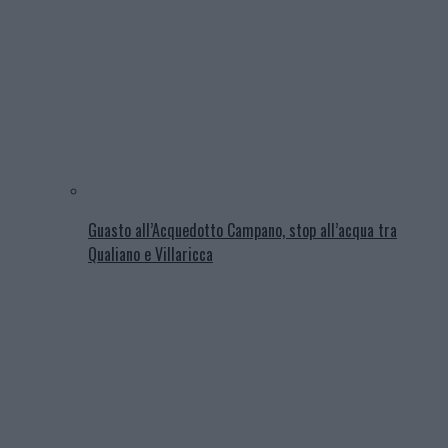
Guasto all’Acquedotto Campano, stop all’acqua tra
Qualiano e Villaricca