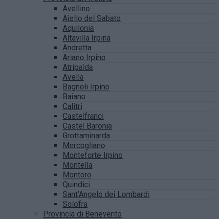
Avellino
Aiello del Sabato
Aquilonia
Altavilla Irpina
Andretta
Ariano Irpino
Atripalda
Avella
Bagnoli Irpino
Baiano
Calitri
Castelfranci
Castel Baronia
Grottaminarda
Mercogliano
Monteforte Irpino
Montella
Montoro
Quindici
Sant’Angelo dei Lombardi
Solofra
Provincia di Benevento