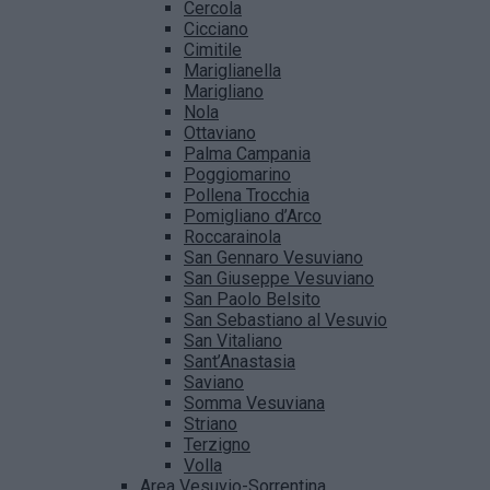
Cercola
Cicciano
Cimitile
Mariglianella
Marigliano
Nola
Ottaviano
Palma Campania
Poggiomarino
Pollena Trocchia
Pomigliano d’Arco
Roccarainola
San Gennaro Vesuviano
San Giuseppe Vesuviano
San Paolo Belsito
San Sebastiano al Vesuvio
San Vitaliano
Sant’Anastasia
Saviano
Somma Vesuviana
Striano
Terzigno
Volla
Area Vesuvio-Sorrentina