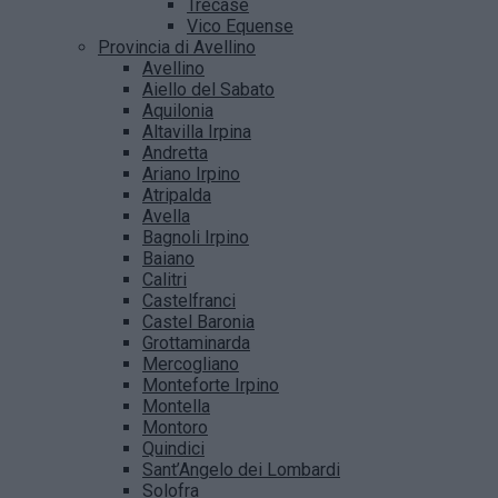
Trecase
Vico Equense
Provincia di Avellino
Avellino
Aiello del Sabato
Aquilonia
Altavilla Irpina
Andretta
Ariano Irpino
Atripalda
Avella
Bagnoli Irpino
Baiano
Calitri
Castelfranci
Castel Baronia
Grottaminarda
Mercogliano
Monteforte Irpino
Montella
Montoro
Quindici
Sant’Angelo dei Lombardi
Solofra