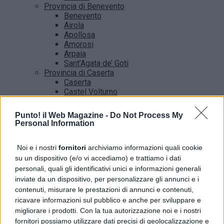
Provincia di Benevento
Benevento
Airola
Apollosa
Amorosi
Arpaia
Sant’Agata de’ Goti
Provincia di Caserta
Caserta
Castel Volturno
Santa Maria Capua vetere
Provincia di Salerno
Punto! il Web Magazine -
Do Not Process My
Salerno
Personal Information
Agropoli
Amalfi
Noi e i nostri
fornitori
archiviamo informazioni quali cookie
Angri
Castellabate
su un dispositivo (e/o vi accediamo) e trattiamo i dati
News
personali, quali gli identificativi unici e informazioni generali
inviate da un dispositivo, per personalizzare gli annunci e i
contenuti, misurare le prestazioni di annunci e contenuti,
ricavare informazioni sul pubblico e anche per sviluppare e
migliorare i prodotti. Con la tua autorizzazione noi e i nostri
fornitori possiamo utilizzare dati precisi di geolocalizzazione e